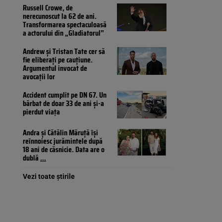
Russell Crowe, de
nerecunoscut la 62 de ani.
Transformarea spectaculoasă
a actorului din „Gladiatorul”
Andrew și Tristan Tate cer să
fie eliberați pe cauțiune.
Argumentul invocat de
avocații lor
Accident cumplit pe DN 67. Un
bărbat de doar 33 de ani și-a
pierdut viața
Andra și Cătălin Măruță își
reînnoiesc jurămintele după
18 ani de căsnicie. Data are o
dublă
...
Vezi toate știrile