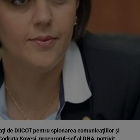
aţi de DIICOT pentru spionarea comunicaţiilor şi
odruţa Kovesi, procurorul-şef al DNA, potrivit