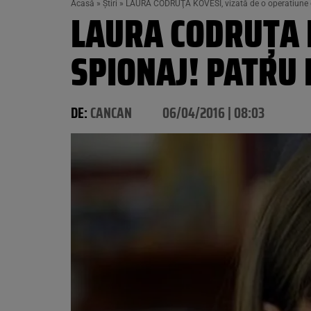
Acasă
»
Știri
»
LAURA CODRUŢA KOVESI, vizată de o operatiune 
LAURA CODRUŢA K
SPIONAJ! PATRU
DE:
CANCAN
06/04/2016 | 08:03