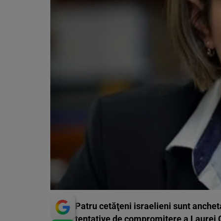
Patru cetăţeni israelieni sunt anchet
tentative de compromitere a Laurei C