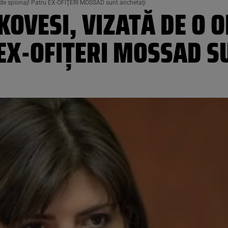
de spionaj! Patru EX-OFIŢERI MOSSAD sunt anchetaţi
OVESI, VIZATĂ DE O 
 EX-OFIŢERI MOSSAD S