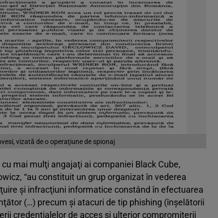
esi, vizată de o operaţiune de spionaj
ă cu mai mulţi angajaţi ai companiei Black Cube,
owicz, “au constituit un grup organizat în vederea
rţuire şi infracţiuni informatice constând în efectuarea
ţător (…) precum şi atacuri de tip phishing (înşelătorii
erii credenţialelor de acces şi ulterior compromiterii