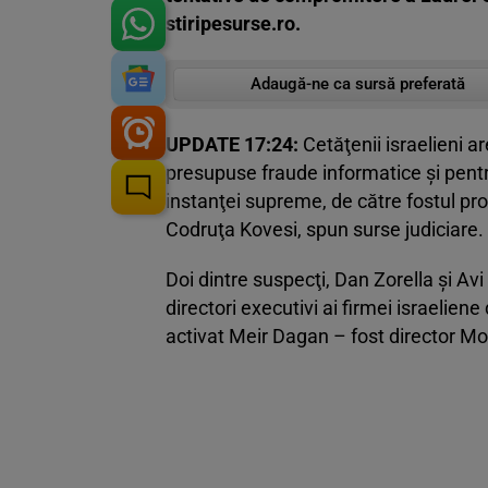
stiripesurse.ro.
Adaugă-ne ca sursă preferată
UPDATE 17:24:
Cetăţenii israelieni a
presupuse fraude informatice şi pentru 
instanţei supreme, de către fostul pr
Codruţa Kovesi, spun surse judiciare.
Doi dintre suspecţi, Dan Zorella şi Avi 
directori executivi ai firmei israelien
activat Meir Dagan – fost director Mo