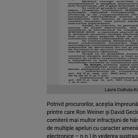
Laura Codruţa Kov
Potrivit procurorilor, aceştia împreun
printre care Ron Weiner şi David Gecl
comiterii mai multor infracţiuni de hă
de multiple apeluri cu caracter amenin
electronice – n.n.) în vederea sustrag