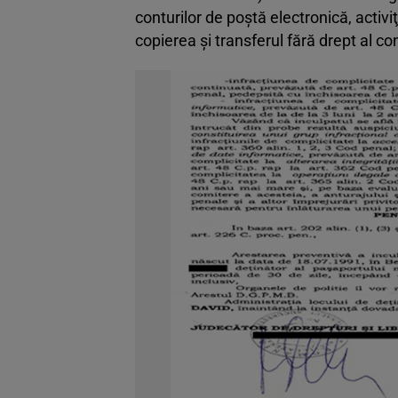
conturilor de poştă electronică, activ
copierea şi transferul fără drept al co