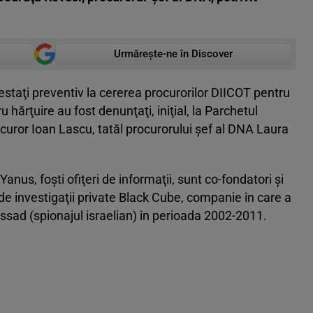
Urmărește-ne în Discover
restaţi preventiv la cererea procurorilor DIICOT pentru
hărţuire au fost denunţaţi, iniţial, la Parchetul
ocuror Ioan Lascu, tatăl procurorului şef al DNA Laura
Yanus, foşti ofiţeri de informaţii, sunt co-fondatori şi
e de investigaţii private Black Cube, companie în care a
ssad (spionajul israelian) în perioada 2002-2011.