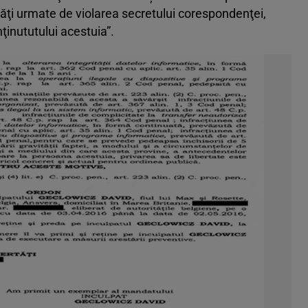
iţăţi urmate de violarea secretului corespondenţei,
nţinututului acestuia”.