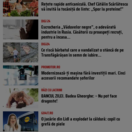
Rețete rapide anticaniculă. Chef Cătălin Scărlătescu
vă invită la tocăniță de linte: „Spor la proteine!”
DIGI 24
Escrocheria „Văduvelor negre”, o adevărată
industrie în Rusia. Căsătorii cu proaspeți recruți,
pentru a încasa...
DIGI24
Ce riscă bărbatul care a vandalizat o stâncă de pe
Transfăgărășan în semn de iubire...
PROMOTOR.RO
Modernizează-ți mașina fără investiții mari. Cinci
accesorii recomandate șoferilor
RÂZI CU LACRIMI
BANCUL ZILEI. Badea Gheorghe: – Nu pot face
dragoste!
GO4IT.RO
O jucărie din Lidl a explodat la căldură: copil cu
grefă de piele