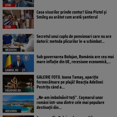
ȘTIRI
Casa visurilor prinde contur! Gina Pistol și
Smiley au arătat cum arată șantierul
ȘTIRI
Secretul unui cuplu de pensionari care nu are
datorii: metoda plicurilor le-a schimbat...
MEDIAFAX
Sub guvernarea Bolojan, România are cea mai
mare inflație din UE, recesiune economică,...
GANDUL.RO
GALERIE FOTO. Ioana Tamaş, apariție
fermecătoare pe plajă! Reacția Adelinei
Pestrițu când a...
PROSPORT.RO
„Ne-am îmbolnăvit toți”. Coșmarul unor
români într-una dintre cele mai populare
destinații din...
ADEVARUL