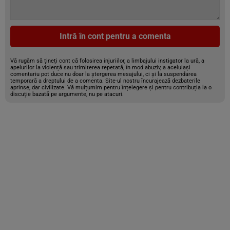
Intră în cont pentru a comenta
Vă rugăm să țineți cont că folosirea injuriilor, a limbajului instigator la ură, a
apelurilor la violență sau trimiterea repetată, în mod abuziv, a aceluiași
comentariu pot duce nu doar la ștergerea mesajului, ci și la suspendarea
temporară a dreptului de a comenta. Site-ul nostru încurajează dezbaterile
aprinse, dar civilizate. Vă mulțumim pentru înțelegere și pentru contribuția la o
discuție bazată pe argumente, nu pe atacuri.