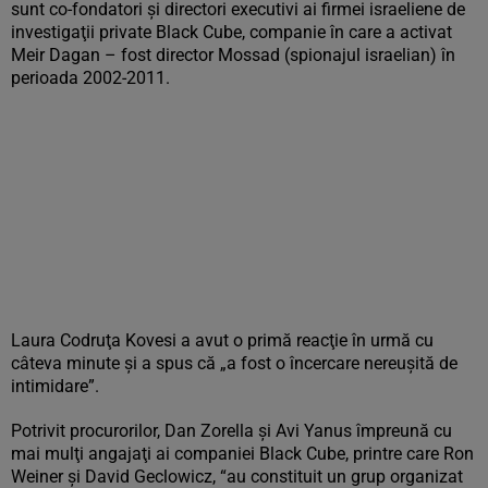
sunt co-fondatori şi directori executivi ai firmei israeliene de
investigaţii private Black Cube, companie în care a activat
Meir Dagan – fost director Mossad (spionajul israelian) în
perioada 2002-2011.
Laura Codruţa Kovesi a avut o primă reacţie în urmă cu
câteva minute şi a spus că „a fost o încercare nereuşită de
intimidare”.
Potrivit procurorilor, Dan Zorella şi Avi Yanus împreună cu
mai mulţi angajaţi ai companiei Black Cube, printre care Ron
Weiner şi David Geclowicz, “au constituit un grup organizat