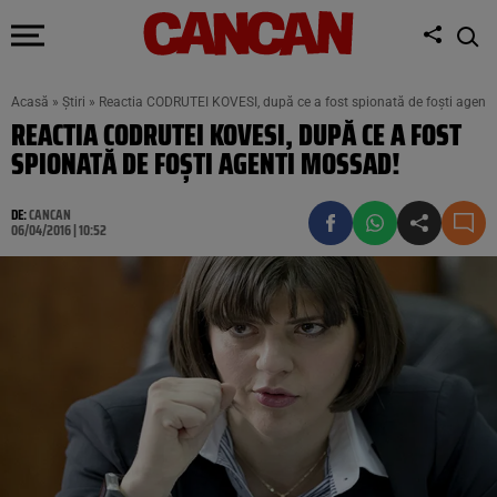
Acasă
»
Știri
»
Reactia CODRUTEI KOVESI, după ce a fost spionată de foşti agent
REACTIA CODRUTEI KOVESI, DUPĂ CE A FOST
SPIONATĂ DE FOŞTI AGENTI MOSSAD!
DE:
CANCAN
06/04/2016 | 10:52