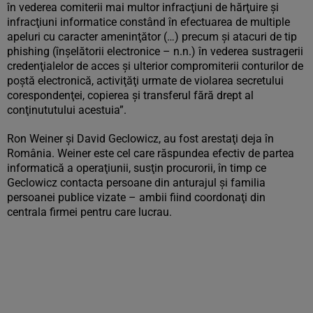
în vederea comiterii mai multor infracţiuni de hărţuire şi
infracţiuni informatice constând în efectuarea de multiple
apeluri cu caracter ameninţător (…) precum şi atacuri de tip
phishing (înşelătorii electronice – n.n.) în vederea sustragerii
credenţialelor de acces şi ulterior compromiterii conturilor de
poştă electronică, activiţăţi urmate de violarea secretului
corespondenţei, copierea şi transferul fără drept al
conţinututului acestuia”.
Ron Weiner şi David Geclowicz, au fost arestaţi deja în
România. Weiner este cel care răspundea efectiv de partea
informatică a operaţiunii, susţin procurorii, în timp ce
Geclowicz contacta persoane din anturajul şi familia
persoanei publice vizate – ambii fiind coordonaţi din
centrala firmei pentru care lucrau.