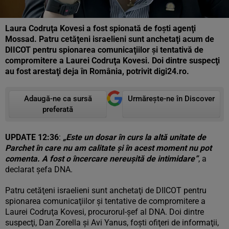
Laura Codruţa Kovesi a fost spionată de foşti agenţi
Mossad. Patru cetăţeni israelieni sunt anchetaţi acum de
DIICOT pentru spionarea comunicaţiilor şi tentativă de
compromitere a Laurei Codruţa Kovesi. Doi dintre suspecţi
au fost arestaţi deja în România, potrivit digi24.ro.
Adaugă-ne ca sursă
Urmărește-ne în Discover
preferată
UPDATE 12:36
:
„Este un dosar în curs la altă unitate de
Parchet în care nu am calitate şi în acest moment nu pot
comenta. A fost o încercare nereuşită de intimidare”
, a
declarat şefa DNA.
Patru cetăţeni israelieni sunt anchetaţi de DIICOT pentru
spionarea comunicaţiilor şi tentative de compromitere a
Laurei Codruţa Kovesi, procurorul-şef al DNA. Doi dintre
suspecţi, Dan Zorella şi Avi Yanus, foşti ofiţeri de informaţii,