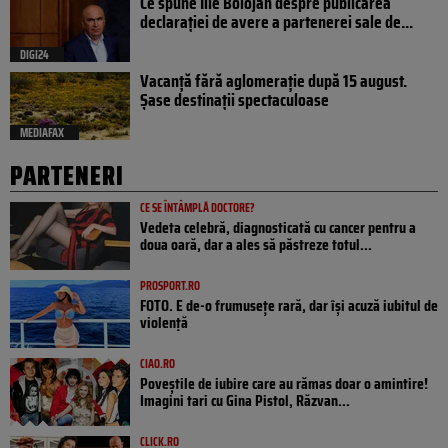
Ce spune Ilie Bolojan despre publicarea
declarației de avere a partenerei sale de...
DIGI24
Vacanță fără aglomerație după 15 august.
Șase destinații spectaculoase
MEDIAFAX
PARTENERI
CE SE ÎNTÂMPLĂ DOCTORE?
Vedeta celebră, diagnosticată cu cancer pentru a
doua oară, dar a ales să păstreze totul...
PROSPORT.RO
FOTO. E de-o frumusețe rară, dar își acuză iubitul de
violență
CIAO.RO
Poveştile de iubire care au rămas doar o amintire!
Imagini tari cu Gina Pistol, Răzvan...
CLICK.RO