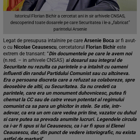
Istoricul Florian Bichir a cercetat ani in sir arhivele CNSAS,
descoperind toate dosarele pe care Securitatea i le-a „fabricat”
parintelui Arsenie
Legat de presupusa intalnire pe care
Arsenie Boca
ar fi avut-
o cu
Nicolae Ceausescu
, cercetatorul
Florian Bichir
este
extrem de transant: “
Din documentele pe care le avem noi
(n.red. – in arhivele CNSAS)
si dosarul sau integral de
Securitate nu rezulta ca parintele s-a intalnit cu oameni
influenti din randul Partidului Comunist sau cu altcineva.
Era o persoana discreta care a refuzat sa colaboreze, spre
deosebire de altii, cu Securitatea. Sa nu credeti ca
parintele, care era un monument duhovnicesc, putea fi
chemat la CC sau de catre vreun potentat al regimului
comunist ca sa para un ghicitor in stele. Se stie, intr-
adevar, ca era un om care vedea prin tine, vazator cu duhul
si care putea sa prevada anumite lucruri. Legendele circula
ca i-ar fi spus si lui Ceausescu, ca i-ar fi spus si Elenei
Ceausescu, dar, din punct de vedere istoriografic, nu exista
astfel de marturii
”.