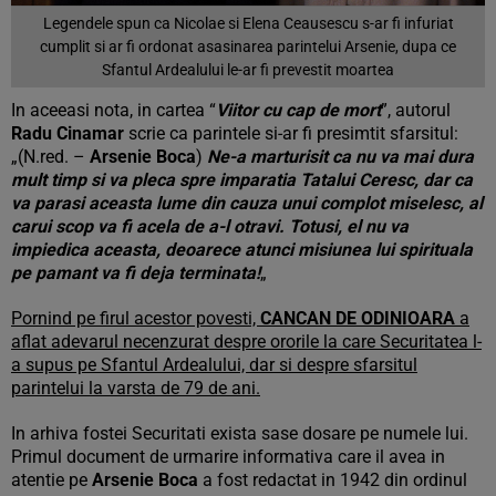
Legendele spun ca Nicolae si Elena Ceausescu s-ar fi infuriat
cumplit si ar fi ordonat asasinarea parintelui Arsenie, dupa ce
Sfantul Ardealului le-ar fi prevestit moartea
In aceeasi nota, in cartea “
Viitor cu cap de mort
”, autorul
Radu Cinamar
scrie ca parintele si-ar fi presimtit sfarsitul:
„(N.red. –
Arsenie Boca
)
Ne-a marturisit ca nu va mai dura
mult timp si va pleca spre imparatia Tatalui Ceresc, dar ca
va parasi aceasta lume din cauza unui complot miselesc, al
carui scop va fi acela de a-l otravi. Totusi, el nu va
impiedica aceasta, deoarece atunci misiunea lui spirituala
pe pamant va fi deja terminata!
„
Pornind pe firul acestor povesti,
CANCAN DE ODINIOARA
a
aflat adevarul necenzurat despre ororile la care Securitatea l-
a supus pe Sfantul Ardealului, dar si despre sfarsitul
parintelui la varsta de 79 de ani.
In arhiva fostei Securitati exista sase dosare pe numele lui.
Primul document de urmarire informativa care il avea in
atentie pe
Arsenie Boca
a fost redactat in 1942 din ordinul