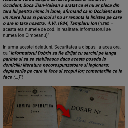
Occident, Boca Zian-Valean a aratat ca el nu ar pleca din
tara lui pentru nimic in lume, afirmand ca in Occident este
un mare haos si pericol si nu ar renunta la linistea pe care
o are in tara noastra. 4.VI.1984, Tamplaru Ion
(n.red –
acesta era numele de cod. In realitate, informatorul se
numea Ion Cimpeanu)”.
In urma acestei delatiuni, Securitatea a dispus, la acea ora,
ca “
informatorul Dobrin
sa fie dirijat cu sarcini pe langa
parinte si sa se stabileasca daca acesta poseda la
domiciliu literatura necorespunzatoare si legionara;
deplasarile pe care le face si scopul lor; comentariile ce le
face (…)
”!