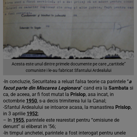
Acesta este unul dintre primele documente pe care „cartitele”
comuniste i le-au fabricat Sfantului Ardealului
-In concluzie, Securitatea a reluat falsa teorie ca parintele “
a
facut parte din Miscarea Legionara
” cand era la
Sambata
si
ca, de aceea, ar fi fost mutat la
Prislop
, asa incat, in
octombrie
1950
, s-a decis trimiterea lui la Canal;
-Sfantul Ardealului se intoarce acasa, la manastirea
Prislop
,
in 3 aprilie
1952
;
– In
1955
, parintele este rearestat pentru “omisiune de
denunt” si eliberat in ’56;
-In timpul anchetei, parintele a fost interogat pentru unele