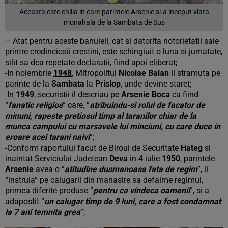
Aceasta este chilia in care parintele Arsenie si-a inceput viata
monahala de la Sambata de Sus
– Atat pentru aceste banuieli, cat si datorita notorietatii sale
printre credinciosii crestini, este schingiuit o luna si jumatate,
silit sa dea repetate declaratii, fiind apoi eliberat;
-In noiembrie
1948
, Mitropolitul
Nicolae Balan
il stramuta pe
parinte de la
Sambata
la
Prislop
, unde devine staret;
-In
1949
, securistii il descriau pe
Arsenie Boca
ca fiind
“
fanatic religios
” care, “
atribuindu-si rolul de facator de
minuni, rapeste pretiosul timp al taranilor chiar de la
munca campului cu marsavele lui minciuni, cu care duce in
eroare acei tarani naivi
”;
-Conform raportului facut de Biroul de Securitate
Hateg
si
inaintat Serviciului Judetean
Deva
in 4 iulie
1950
, parintele
Arsenie
avea o “
atitudine dusmanoasa fata de regim
”, ii
“instruia” pe calugarii din manasire sa defaime regimul,
primea diferite produse “
pentru ca vindeca oamenii
”, si a
adapostit “
un calugar timp de 9 luni, care a fost condamnat
la 7 ani temnita grea
”;