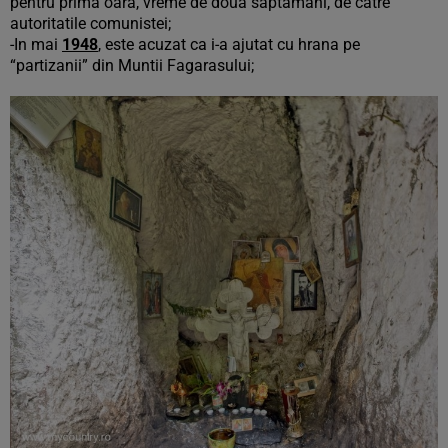
pentru prima oara, vreme de doua saptamani, de catre
autoritatile comunistei;
-In mai
1948
, este acuzat ca i-a ajutat cu hrana pe
“partizanii” din Muntii Fagarasului;