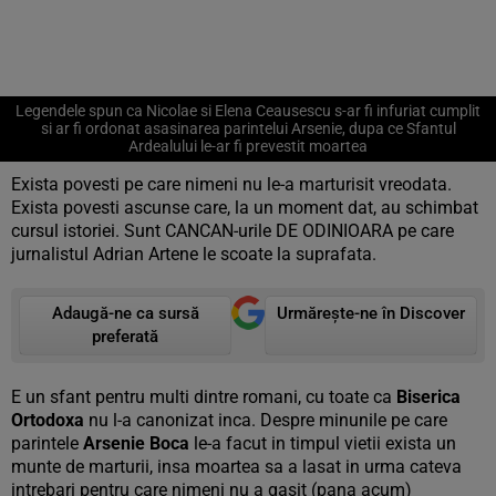
Legendele spun ca Nicolae si Elena Ceausescu s-ar fi infuriat cumplit
si ar fi ordonat asasinarea parintelui Arsenie, dupa ce Sfantul
Ardealului le-ar fi prevestit moartea
Exista povesti pe care nimeni nu le-a marturisit vreodata.
Exista povesti ascunse care, la un moment dat, au schimbat
cursul istoriei. Sunt CANCAN-urile DE ODINIOARA pe care
jurnalistul Adrian Artene le scoate la suprafata.
Adaugă-ne ca sursă
Urmărește-ne în Discover
preferată
E un sfant pentru multi dintre romani, cu toate ca
Biserica
Ortodoxa
nu l-a canonizat inca. Despre minunile pe care
parintele
Arsenie Boca
le-a facut in timpul vietii exista un
munte de marturii, insa moartea sa a lasat in urma cateva
intrebari pentru care nimeni nu a gasit (pana acum)