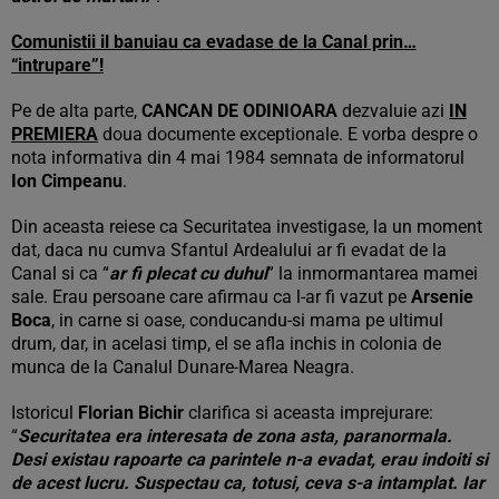
Comunistii il banuiau ca evadase de la Canal prin…
“intrupare”!
Pe de alta parte,
CANCAN DE ODINIOARA
dezvaluie azi
IN
PREMIERA
doua documente exceptionale. E vorba despre o
nota informativa din 4 mai 1984 semnata de informatorul
Ion Cimpeanu
.
Din aceasta reiese ca Securitatea investigase, la un moment
dat, daca nu cumva Sfantul Ardealului ar fi evadat de la
Canal si ca “
ar fi plecat cu duhul
” la inmormantarea mamei
sale. Erau persoane care afirmau ca l-ar fi vazut pe
Arsenie
Boca
, in carne si oase, conducandu-si mama pe ultimul
drum, dar, in acelasi timp, el se afla inchis in colonia de
munca de la Canalul Dunare-Marea Neagra.
Istoricul
Florian Bichir
clarifica si aceasta imprejurare:
“
Securitatea era interesata de zona asta, paranormala.
Desi existau rapoarte ca parintele n-a evadat, erau indoiti si
de acest lucru. Suspectau ca, totusi, ceva s-a intamplat. Iar