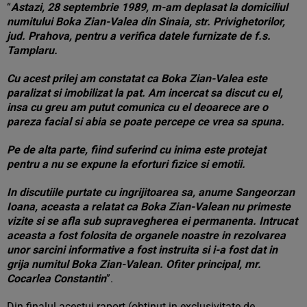
“
Astazi, 28 septembrie 1989, m-am deplasat la domiciliul
numitului Boka Zian-Valea din Sinaia, str. Privighetorilor,
jud. Prahova, pentru a verifica datele furnizate de f.s.
Tamplaru.
Cu acest prilej am constatat ca Boka Zian-Valea este
paralizat si imobilizat la pat. Am incercat sa discut cu el,
insa cu greu am putut comunica cu el deoarece are o
pareza facial si abia se poate percepe ce vrea sa spuna.
Pe de alta parte, fiind suferind cu inima este protejat
pentru a nu se expune la eforturi fizice si emotii.
In discutiile purtate cu ingrijitoarea sa, anume Sangeorzan
Ioana, aceasta a relatat ca Boka Zian-Valean nu primeste
vizite si se afla sub supravegherea ei permanenta. Intrucat
aceasta a fost folosita de organele noastre in rezolvarea
unor sarcini informative a fost instruita si i-a fost dat in
grija numitul Boka Zian-Valean. Ofiter principal, mr.
Cocarlea Constantin
”.
Din finalul acestui raport (obtinut in exclusivitate de