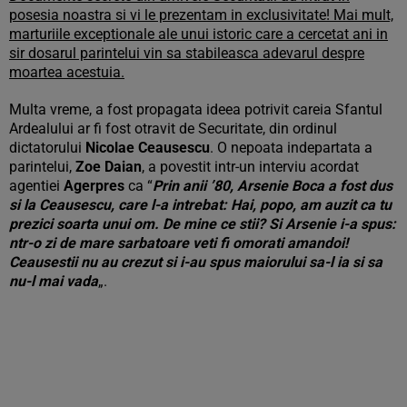
posesia noastra si vi le prezentam in exclusivitate! Mai mult,
marturiile exceptionale ale unui istoric care a cercetat ani in
sir dosarul parintelui vin sa stabileasca adevarul despre
moartea acestuia.
Multa vreme, a fost propagata ideea potrivit careia Sfantul
Ardealului ar fi fost otravit de Securitate, din ordinul
dictatorului
Nicolae Ceausescu
. O nepoata indepartata a
parintelui,
Zoe Daian
, a povestit intr-un interviu acordat
agentiei
Agerpres
ca “
Prin anii ’80, Arsenie Boca a fost dus
si la Ceausescu, care l-a intrebat: Hai, popo, am auzit ca tu
prezici soarta unui om. De mine ce stii? Si Arsenie i-a spus:
ntr-o zi de mare sarbatoare veti fi omorati amandoi!
Ceausestii nu au crezut si i-au spus maiorului sa-l ia si sa
nu-l mai vada
„.