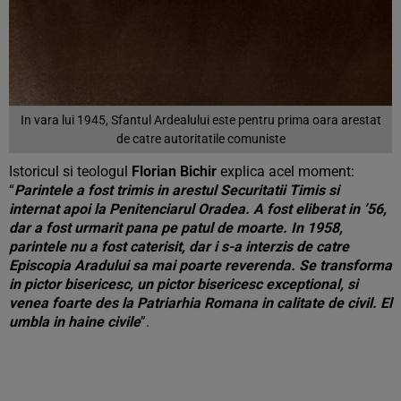
In vara lui 1945, Sfantul Ardealului este pentru prima oara arestat
de catre autoritatile comuniste
Istoricul si teologul
Florian Bichir
explica acel moment:
“
Parintele a fost trimis in arestul Securitatii Timis si
internat apoi la Penitenciarul Oradea. A fost eliberat in ’56,
dar a fost urmarit pana pe patul de moarte. In 1958,
parintele nu a fost caterisit, dar i s-a interzis de catre
Episcopia Aradului sa mai poarte reverenda. Se transforma
in pictor bisericesc, un pictor bisericesc exceptional, si
venea foarte des la Patriarhia Romana in calitate de civil. El
umbla in haine civile
”.