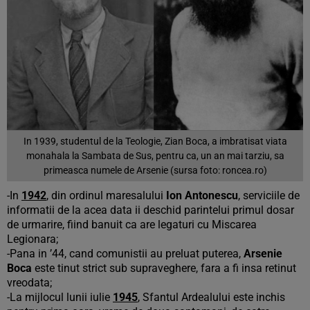
In 1939, studentul de la Teologie, Zian Boca, a imbratisat viata
monahala la Sambata de Sus, pentru ca, un an mai tarziu, sa
primeasca numele de Arsenie (sursa foto: roncea.ro)
-In
1942
, din ordinul maresalului
Ion Antonescu
, serviciile de
informatii de la acea data ii deschid parintelui primul dosar
de urmarire, fiind banuit ca are legaturi cu Miscarea
Legionara;
-Pana in ’44, cand comunistii au preluat puterea,
Arsenie
Boca
este tinut strict sub supraveghere, fara a fi insa retinut
vreodata;
-La mijlocul lunii iulie
1945
, Sfantul Ardealului este inchis