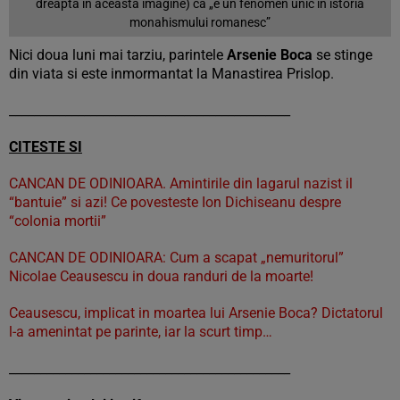
dreapta in aceasta imagine) ca „e un fenomen unic in istoria
monahismului romanesc”
Nici doua luni mai tarziu, parintele
Arsenie Boca
se stinge
din viata si este inmormantat la Manastirea Prislop.
_____________________________________________
CITESTE SI
CANCAN DE ODINIOARA. Amintirile din lagarul nazist il
“bantuie” si azi! Ce povesteste Ion Dichiseanu despre
“colonia mortii”
CANCAN DE ODINIOARA: Cum a scapat „nemuritorul”
Nicolae Ceausescu in doua randuri de la moarte!
Ceausescu, implicat in moartea lui Arsenie Boca? Dictatorul
l-a amenintat pe parinte, iar la scurt timp…
_____________________________________________