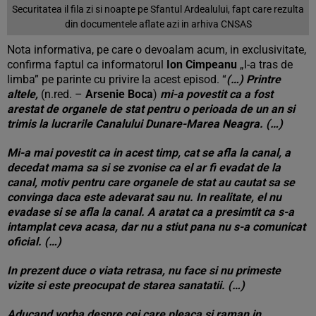
Securitatea il fila zi si noapte pe Sfantul Ardealului, fapt care rezulta
din documentele aflate azi in arhiva CNSAS
Nota informativa, pe care o devoalam acum, in exclusivitate,
confirma faptul ca informatorul
Ion Cimpeanu
„l-a tras de
limba” pe parinte cu privire la acest episod. “
(…)
Printre
altele,
(n.red. –
Arsenie Boca
)
mi-a povestit ca a fost
arestat de organele de stat pentru o perioada de un an si
trimis la lucrarile Canalului Dunare-Marea Neagra. (…)
Mi-a mai povestit ca in acest timp, cat se afla la canal, a
decedat mama sa si se zvonise ca el ar fi evadat de la
canal, motiv pentru care organele de stat au cautat sa se
convinga daca este adevarat sau nu. In realitate, el nu
evadase si se afla la canal. A aratat ca a presimtit ca s-a
intamplat ceva acasa, dar nu a stiut pana nu s-a comunicat
oficial. (…)
In prezent duce o viata retrasa, nu face si nu primeste
vizite si este preocupat de starea sanatatii. (…)
Aducand vorba despre cei care pleaca si raman in