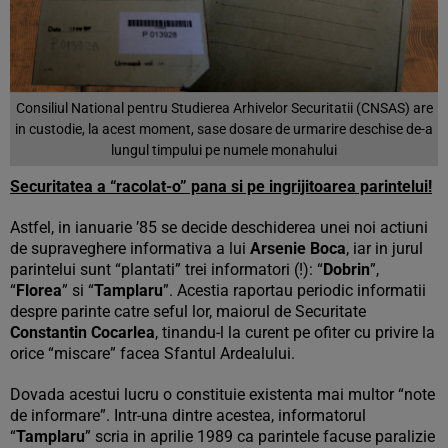
Consiliul National pentru Studierea Arhivelor Securitatii (CNSAS) are
in custodie, la acest moment, sase dosare de urmarire deschise de-a
lungul timpului pe numele monahului
Securitatea a “racolat-o” pana si pe ingrijitoarea parintelui!
Astfel, in ianuarie ’85 se decide deschiderea unei noi actiuni
de supraveghere informativa a lui
Arsenie Boca
, iar in jurul
parintelui sunt “plantati” trei informatori (!): “
Dobrin
”,
“
Florea
” si “
Tamplaru
”. Acestia raportau periodic informatii
despre parinte catre seful lor, maiorul de Securitate
Constantin Cocarlea
, tinandu-l la curent pe ofiter cu privire la
orice “miscare” facea Sfantul Ardealului.
Dovada acestui lucru o constituie existenta mai multor “note
de informare”. Intr-una dintre acestea, informatorul
“
Tamplaru
” scria in aprilie 1989 ca parintele facuse paralizie