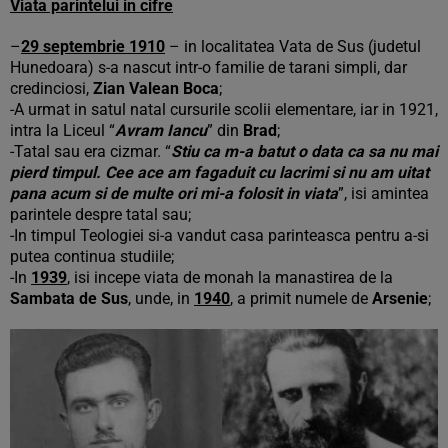
Viata parintelui in cifre
–
29 septembrie 1910
– in localitatea Vata de Sus (judetul
Hunedoara) s-a nascut intr-o familie de tarani simpli, dar
credinciosi,
Zian Valean Boca
;
-A urmat in satul natal cursurile scolii elementare, iar in 1921,
intra la Liceul “
Avram Iancu
” din
Brad
;
-Tatal sau era cizmar. “
Stiu ca m-a batut o data ca sa nu mai
pierd timpul. Cee ace am fagaduit cu lacrimi si nu am uitat
pana acum si de multe ori mi-a folosit in viata
”, isi amintea
parintele despre tatal sau;
-In timpul Teologiei si-a vandut casa parinteasca pentru a-si
putea continua studiile;
-In
1939
, isi incepe viata de monah la manastirea de la
Sambata de Sus
, unde, in
1940
, a primit numele de
Arsenie
;