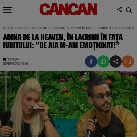
Acasă
»
Vedete
»
Adina de la Heaven, în lacrimi în faţa iubitului: ”De aia m-am em
ADINA DE LA HEAVEN, ÎN LACRIMI ÎN FAŢA
IUBITULUI: ”DE AIA M-AM EMOŢIONAT!”
DE:
CANCAN
25/09/2017 | 17:41