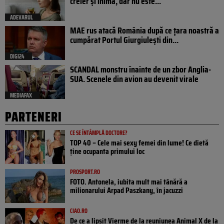
creier și inimă, dar nu este...
ADEVARUL
MAE rus atacă România după ce țara noastră a
cumpărat Portul Giurgiulești din...
DIGI24
SCANDAL monstru înainte de un zbor Anglia-
SUA. Scenele din avion au devenit virale
MEDIAFAX
PARTENERI
CE SE ÎNTÂMPLĂ DOCTORE?
TOP 40 – Cele mai sexy femei din lume! Ce dietă
ține ocupanta primului loc
PROSPORT.RO
FOTO. Antonela, iubita mult mai tânără a
milionarului Arpad Paszkany, în jacuzzi
CIAO.RO
De ce a lipsit Vierme de la reuniunea Animal X de la