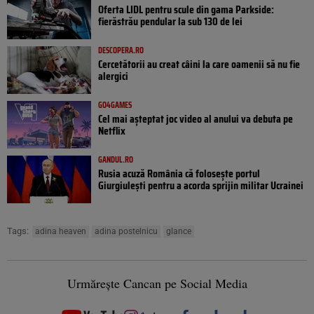
Oferta LIDL pentru scule din gama Parkside:
fierăstrău pendular la sub 130 de lei
DESCOPERA.RO
Cercetătorii au creat câini la care oamenii să nu fie
alergici
GO4GAMES
Cel mai așteptat joc video al anului va debuta pe
Netflix
GANDUL.RO
Rusia acuză România că folosește portul
Giurgiulești pentru a acorda sprijin militar Ucrainei
Tags:
adina heaven
adina postelnicu
glance
Urmărește Cancan pe Social Media