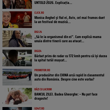
UNTOLD 2026. Explicația...
CLICK.RO
Monica Anghel și fiul ei, Aviv, cel mai frumos duet
la un festival de muzică...
DIGI 24
„Să le ia organismul din ei”. Cum explică mama
unuia dintre tinerii care au atacat...
DIGI24
Bărbat prins de radar cu 172 kmh pentru că își ducea
la spital tatăl muşcat...
PROMOTOR.RO
Un producător din CHINA urcă rapid în clasamentul
auto din România. Despre cine este vorba?
RÂZI CU LACRIMI
BANCUL ZILEI. Badea Gheorghe: – Nu pot face
dragoste!
GO4IT.RO