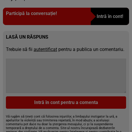
Participă la conversație!
Intră în cont!
LASĂ UN RĂSPUNS
Trebuie să fii
autentificat
pentru a publica un comentariu.
Intră în cont pentru a comenta
Vă rugăm să țineți cont că folosirea injuriilor, a limbajului instigator la ură, a
apelurilor la violență sau trimiterea repetată, în mod abuziv, a aceluiași
comentariu pot duce nu doar la ștergerea mesajului, ci și la suspendarea
temporară a dreptului de a comenta. Site-ul nostru încurajează dezbaterile
aprinse, dar civilizate. Vă mulțumim pentru înțelegere și pentru contribuția la o