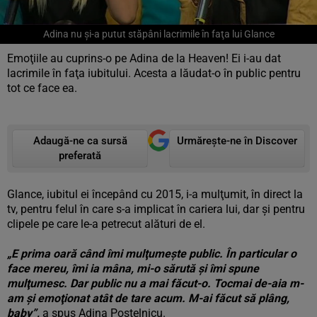
Adina nu şi-a putut stăpâni lacrimile în faţa lui Glance
Emoţiile au cuprins-o pe Adina de la Heaven! Ei i-au dat
lacrimile în faţa iubitului. Acesta a lăudat-o în public pentru
tot ce face ea.
Adaugă-ne ca sursă
Urmărește-ne în Discover
preferată
Glance, iubitul ei începând cu 2015, i-a mulţumit, în direct la
tv, pentru felul în care s-a implicat în cariera lui, dar şi pentru
clipele pe care le-a petrecut alături de el.
„E prima oară când îmi mulţumeşte public. În particular o
face mereu, îmi ia mâna, mi-o sărută şi îmi spune
mulţumesc. Dar public nu a mai făcut-o. Tocmai de-aia m-
am şi emoţionat atât de tare acum. M-ai făcut să plâng,
baby”,
a spus Adina Postelnicu.