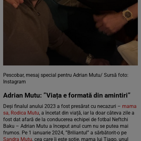
Pescobar, mesaj special pentru Adrian Mutu/ Sursă foto:
Instagram
Adrian Mutu: ”Viața e formată din amintiri”
Deși finalul anului 2023 a fost presărat cu necazuri –
mama
sa, Rodica Mutu
, a încetat din viață, iar la doar câteva zile a
fost dat afară de la conducerea echipei de fotbal Neftchi
Baku – Adrian Mutu a început anul cum nu se putea mai
frumos. Pe 1 ianuarie 2024, ”Briliantul” a sărbătorit-o pe
Sandra Mutu
, cea care îi este soție, mama lui Tiago, unul