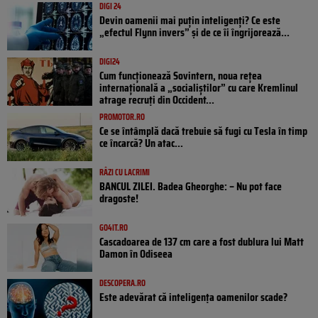
DIGI 24
Devin oamenii mai puțin inteligenți? Ce este
„efectul Flynn invers” și de ce îi îngrijorează...
DIGI24
Cum funcționează Sovintern, noua rețea
internațională a „socialiștilor” cu care Kremlinul
atrage recruți din Occident...
PROMOTOR.RO
Ce se întâmplă dacă trebuie să fugi cu Tesla în timp
ce încarcă? Un atac...
RÂZI CU LACRIMI
BANCUL ZILEI. Badea Gheorghe: – Nu pot face
dragoste!
GO4IT.RO
Cascadoarea de 137 cm care a fost dublura lui Matt
Damon în Odiseea
DESCOPERA.RO
Este adevărat că inteligența oamenilor scade?