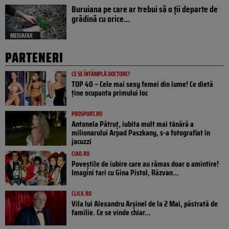
Buruiana pe care ar trebui să o ții departe de
grădină cu orice...
MEDIAFAX
PARTENERI
CE SE ÎNTÂMPLĂ DOCTORE?
TOP 40 – Cele mai sexy femei din lume! Ce dietă
ține ocupanta primului loc
PROSPORT.RO
Antonela Pătruț, iubita mult mai tânără a
milionarului Arpad Paszkany, s-a fotografiat în
jacuzzi
CIAO.RO
Poveştile de iubire care au rămas doar o amintire!
Imagini tari cu Gina Pistol, Răzvan...
CLICK.RO
Vila lui Alexandru Arșinel de la 2 Mai, păstrată de
familie. Ce se vinde chiar...