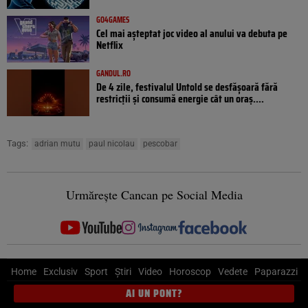
GO4GAMES
Cel mai așteptat joc video al anului va debuta pe
Netflix
GANDUL.RO
De 4 zile, festivalul Untold se desfășoară fără
restricții și consumă energie cât un oraș....
Tags:
adrian mutu
paul nicolau
pescobar
Urmărește Cancan pe Social Media
Home
Exclusiv
Sport
Știri
Video
Horoscop
Vedete
Paparazzi
AI UN PONT?