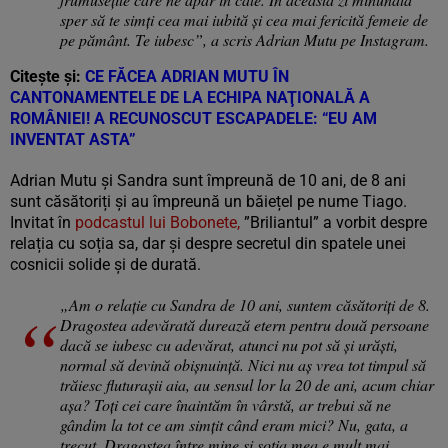
sper să te simți cea mai iubită și cea mai fericită femeie de
pe pământ. Te iubesc”, a scris Adrian Mutu pe Instagram.
Citește și:
CE FĂCEA ADRIAN MUTU ÎN
CANTONAMENTELE DE LA ECHIPA NAŢIONALĂ A
ROMÂNIEI! A RECUNOSCUT ESCAPADELE: “EU AM
INVENTAT ASTA”
Adrian Mutu și Sandra sunt împreună de 10 ani, de 8 ani
sunt căsătoriți și au împreună un băiețel pe nume Tiago.
Invitat în
podcastul lui Bobonete,
”Briliantul” a vorbit despre
relația cu soția sa, dar și despre secretul din spatele unei
cosnicii solide și de durată.
„Am o relație cu Sandra de 10 ani, suntem căsătoriți de 8.
Dragostea adevărată durează etern pentru două persoane
dacă se iubesc cu adevărat, atunci nu pot să și urăști,
normal să devină obișnuință. Nici nu aș vrea tot timpul să
trăiesc fluturașii aia, au sensul lor la 20 de ani, acum chiar
așa? Toți cei care înaintăm în vârstă, ar trebui să ne
gândim la tot ce am simțit când eram mici? Nu, gata, a
trecut. Dragostea între mine și soția mea e mult mai