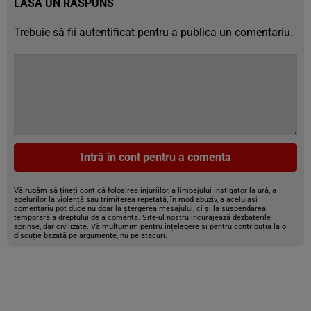
LASĂ UN RĂSPUNS
Trebuie să fii
autentificat
pentru a publica un comentariu.
Intră în cont pentru a comenta
Vă rugăm să țineți cont că folosirea injuriilor, a limbajului instigator la ură, a
apelurilor la violență sau trimiterea repetată, în mod abuziv, a aceluiași
comentariu pot duce nu doar la ștergerea mesajului, ci și la suspendarea
temporară a dreptului de a comenta. Site-ul nostru încurajează dezbaterile
aprinse, dar civilizate. Vă mulțumim pentru înțelegere și pentru contribuția la o
discuție bazată pe argumente, nu pe atacuri.