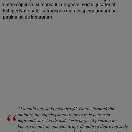
dintre copiii săi și marea lui dragoste. Fostul jucător al
Echipei Naționale i-a transmis un mesaj emoționant pe
pagina sa de Instagram.
”La mulți ani, soția mea dragă! Viața e formată din
amintiri, din clipele frumoase pe care le petrecem
împreună, iar ziua de astăzi este perfectă pentru a ne
bucura de noi, de oamenii dragi, de iubirea dintre noi și de
frumusețile care ne apar în cale. În această zi minunată