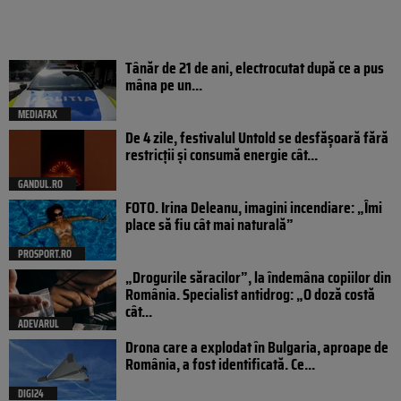
Tânăr de 21 de ani, electrocutat după ce a pus
mâna pe un...
MEDIAFAX
De 4 zile, festivalul Untold se desfășoară fără
restricții și consumă energie cât...
GANDUL.RO
FOTO. Irina Deleanu, imagini incendiare: „Îmi
place să fiu cât mai naturală”
PROSPORT.RO
„Drogurile săracilor”, la îndemâna copiilor din
România. Specialist antidrog: „O doză costă
cât...
ADEVARUL
Drona care a explodat în Bulgaria, aproape de
România, a fost identificată. Ce...
DIGI24