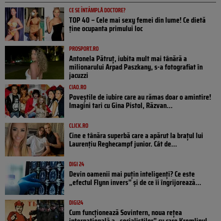
CE SE ÎNTÂMPLĂ DOCTORE?
TOP 40 – Cele mai sexy femei din lume! Ce dietă
ține ocupanta primului loc
PROSPORT.RO
Antonela Pătruț, iubita mult mai tânără a
milionarului Arpad Paszkany, s-a fotografiat în
jacuzzi
CIAO.RO
Poveştile de iubire care au rămas doar o amintire!
Imagini tari cu Gina Pistol, Răzvan...
CLICK.RO
Cine e tânăra superbă care a apărut la brațul lui
Laurențiu Reghecampf junior. Cât de...
DIGI 24
Devin oamenii mai puțin inteligenți? Ce este
„efectul Flynn invers” și de ce îi îngrijorează...
DIGI24
Cum funcționează Sovintern, noua rețea
internațională a „socialiștilor” cu care Kremlinul