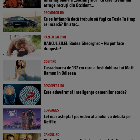
atrage recruți din Occident...
PROMOTOR.RO
Ce se întâmplă dacă trebuie să fugi cu Tesla în timp
ce încarcă? Un atac...
RÂZI CU LACRIMI
BANCUL ZILEI. Badea Gheorghe: – Nu pot face
dragoste!
GO4IT.RO
Cascadoarea de 137 cm care a fost dublura lui Matt
Damon în Odiseea
DESCOPERA.RO
Este adevărat că inteligența oamenilor scade?
GO4GAMES
Cel mai așteptat joc video al anului va debuta pe
Netflix
GANDUL.RO