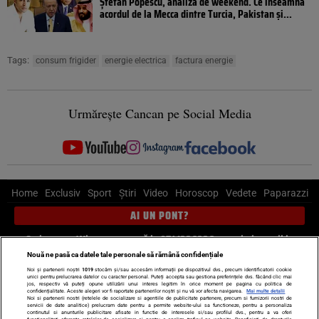
Ștefan Popescu, analiză de weekend. Ce înseamnă
acordul de la Mecca dintre Turcia, Pakistan şi...
Tags:
consum frigider
energie electrica
factura energie
Urmărește Cancan pe Social Media
Home
Exclusiv
Sport
Știri
Video
Horoscop
Vedete
Paparazzi
AI UN PONT?
Scrie-ne pe Whatsapp
, sună la 0741226226 sau trimite mail la
pont@cancan.ro
Nouă ne pasă ca datele tale personale să rămână confidențiale
Noi și partenerii noștri
1019
stocăm și/sau accesăm informații pe dispozitivul dvs., precum identificatorii cookie
unici pentru prelucrarea datelor cu caracter personal. Puteți accepta sau gestiona preferințele dvs. făcând clic mai
Știri interne
Știri externe
Politică
jos, respectiv vă puteți opune utilizării unui interes legitim în orice moment pe pagina cu politica de
confidențialitate. Aceste alegeri vor fi raportate partenerilor noștri și nu vă vor afecta navigarea.
Mai multe detalii
Noi si partenerii nostri (retelele de socializare si agentiile de publicitate partenere, precum si furnizorii nostri de
servicii de date analitice) prelucram date pentru a permite website-ului sa functioneze, pentru a personaliza
Ultimele stiri
Diete
Insula Iubirii
Dictionar de vise
LIFE STYLE
continutul si anunturile publicitare afisate in functie de interesele si/sau profilul dvs., pentru a va oferi