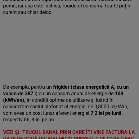
pornit, iar ușa este închisă, frigiderul consumă foarte puțin
curent sau chiar deloc.
De exemplu, pentru un
frigider (clasa energetică A, cu un
volum de 387 l
) cu un consum anual de energie de
108
(kWh/an),
în condiții optime de utilizare și luând în
considerare costul plafonat al energiei de 0,8000 lei/kWh,
vom avea un cost lunar aferent energiei
7,2 lei pe lună
,
respectiv 86, 4 lei pe an.
VEZI ȘI:
TRUCUL BANAL PRIN CARE ÎȚI VINE FACTURA LA
GAZE DE DOUĂ ORI MAI MICĂ! GREȘEALA PE CARE O FAC