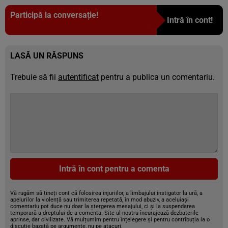
Participă la conversație!
Intră în cont!
LASĂ UN RĂSPUNS
Trebuie să fii
autentificat
pentru a publica un comentariu.
Intră în cont pentru a comenta
Vă rugăm să țineți cont că folosirea injuriilor, a limbajului instigator la ură, a
apelurilor la violență sau trimiterea repetată, în mod abuziv, a aceluiași
comentariu pot duce nu doar la ștergerea mesajului, ci și la suspendarea
temporară a dreptului de a comenta. Site-ul nostru încurajează dezbaterile
aprinse, dar civilizate. Vă mulțumim pentru înțelegere și pentru contribuția la o
discuție bazată pe argumente, nu pe atacuri.