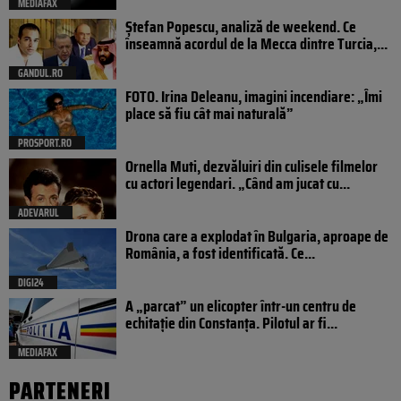
MEDIAFAX
Ștefan Popescu, analiză de weekend. Ce
înseamnă acordul de la Mecca dintre Turcia,...
GANDUL.RO
FOTO. Irina Deleanu, imagini incendiare: „Îmi
place să fiu cât mai naturală”
PROSPORT.RO
Ornella Muti, dezvăluiri din culisele filmelor
cu actori legendari. „Când am jucat cu...
ADEVARUL
Drona care a explodat în Bulgaria, aproape de
România, a fost identificată. Ce...
DIGI24
A „parcat” un elicopter într-un centru de
echitație din Constanța. Pilotul ar fi...
MEDIAFAX
PARTENERI