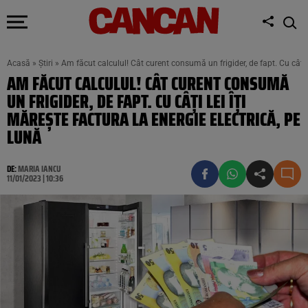
Acasă
»
Știri
»
Am făcut calculul! Cât curent consumă un frigider, de fapt. Cu câți le
AM FĂCUT CALCULUL! CÂT CURENT CONSUMĂ
UN FRIGIDER, DE FAPT. CU CÂȚI LEI ÎȚI
MĂREȘTE FACTURA LA ENERGIE ELECTRICĂ, PE
LUNĂ
DE:
MARIA IANCU
11/01/2023 | 10:36