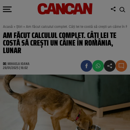
Acasă
»
Știri
»
Am făcut calculul complet. Câți lei te costă să crești un câine în R
AM FĂCUT CALCULUL COMPLET. CÂȚI LEI TE
COSTĂ SĂ CREȘTI UN CÂINE ÎN ROMÂNIA,
LUNAR
DE:
MIHAELA IOANA
28/01/2025 | 16:02