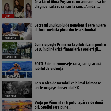
Ce a făcut Alina Pușcău cu un an înainte să fie
diagnosticată cu cancer la sân: „Am dat…
ȘTIRI
Secretul unui cuplu de pensionari care nu are
datorii: metoda plicurilor le-a schimbat...
MEDIAFAX
Cum risipește Primăria Capitalei banii pentru
STB, în plină criză financiară a societății...
GANDUL.RO
FOTO. E de-o frumusețe rară, dar își acuză
iubitul de violență
PROSPORT.RO
Ce s-a ales de membrii celei mai faimoase
secte ucigașe din secolul XX....
ADEVARUL
Viața pe Pământ ar fi putut apărea de două
ori. Studiul care pune...