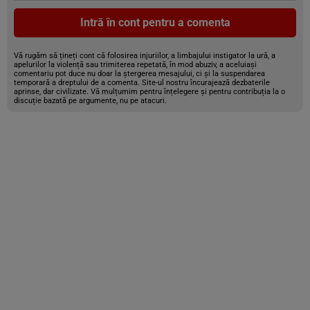
Intră în cont pentru a comenta
Vă rugăm să țineți cont că folosirea injuriilor, a limbajului instigator la ură, a
apelurilor la violență sau trimiterea repetată, în mod abuziv, a aceluiași
comentariu pot duce nu doar la ștergerea mesajului, ci și la suspendarea
temporară a dreptului de a comenta. Site-ul nostru încurajează dezbaterile
aprinse, dar civilizate. Vă mulțumim pentru înțelegere și pentru contribuția la o
discuție bazată pe argumente, nu pe atacuri.