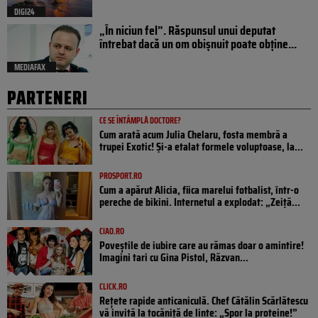
DIGI24
„În niciun fel”. Răspunsul unui deputat
întrebat dacă un om obișnuit poate obține...
MEDIAFAX
PARTENERI
CE SE ÎNTÂMPLĂ DOCTORE?
Cum arată acum Julia Chelaru, fosta membră a
trupei Exotic! Și-a etalat formele voluptoase, la...
PROSPORT.RO
Cum a apărut Alicia, fiica marelui fotbalist, într-o
pereche de bikini. Internetul a explodat: „Zeiță...
CIAO.RO
Poveştile de iubire care au rămas doar o amintire!
Imagini tari cu Gina Pistol, Răzvan...
CLICK.RO
Rețete rapide anticaniculă. Chef Cătălin Scărlătescu
vă invită la tocăniță de linte: „Spor la proteine!”