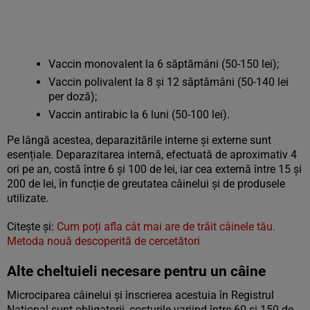
Vaccin monovalent la 6 săptămâni (50-150 lei);
Vaccin polivalent la 8 și 12 săptămâni (50-140 lei
per doză);
Vaccin antirabic la 6 luni (50-100 lei).
Pe lângă acestea, deparazitările interne și externe sunt
esențiale. Deparazitarea internă, efectuată de aproximativ 4
ori pe an, costă între 6 și 100 de lei, iar cea externă între 15 și
200 de lei, în funcție de greutatea câinelui și de produsele
utilizate.
Citește și:
Cum poți afla cât mai are de trăit câinele tău.
Metoda nouă descoperită de cercetători
Alte cheltuieli necesare pentru un câine
Microciparea câinelui și înscrierea acestuia în Registrul
Național sunt obligatorii, costurile variind între 60 și 150 de