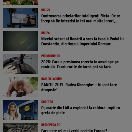
DIGI 24
Controversa ochelarilor inteligenți Meta. De ce
încep să fie interziși în tot mai multe locuri,...
DIGI24
Nivelul scăzut al Dunării a scos la iveală Podul lui
Constantin, din timpul Imperiului Roman:...
PROMOTOR.RO
2026: Care e presiunea corectă în anvelope pe
caniculă. Cauciucurile de iarnă pot să facă...
RÂZI CU LACRIMI
BANCUL ZILEI. Badea Gheorghe: – Nu pot face
dragoste!
GO4IT.RO
O jucărie din Lidl a explodat la căldură: copil cu
grefă de piele
DESCOPERA.RO
Care este cel mai vechi pod din Europa?