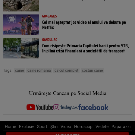
GO4GAMES
Cel mai așteptat joc video al anului va debuta pe
Netflix
GANDUL.RO
Cum risipește Primăria Capitalei banii pentru STB,
în plină criză financiară a societății de transport
Tags:
caine
caine romania
calcul complet
costuri caine
Urmărește Cancan pe Social Media
Home
Exclusiv
Sport
Știri
Video
Horoscop
Vedete
Paparazzi