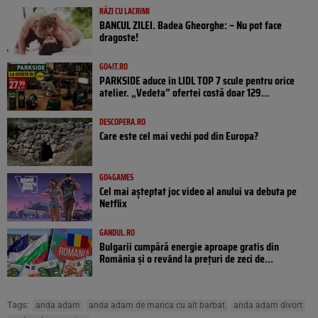
RÂZI CU LACRIMI
BANCUL ZILEI. Badea Gheorghe: – Nu pot face
dragoste!
GO4IT.RO
PARKSIDE aduce în LIDL TOP 7 scule pentru orice
atelier. „Vedeta” ofertei costă doar 129...
DESCOPERA.RO
Care este cel mai vechi pod din Europa?
GO4GAMES
Cel mai așteptat joc video al anului va debuta pe
Netflix
GANDUL.RO
Bulgarii cumpără energie aproape gratis din
România și o revând la prețuri de zeci de...
Tags:
anda adam
anda adam de manca cu alt barbat
anda adam divort