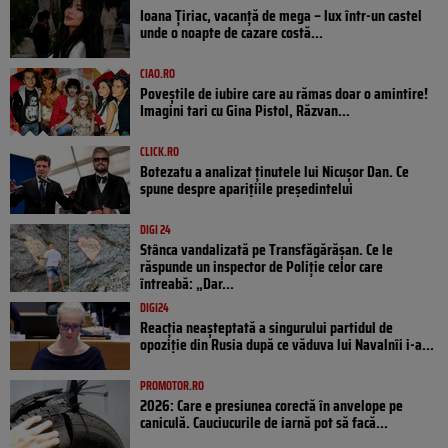
Ioana Țiriac, vacanță de mega – lux într-un castel
unde o noapte de cazare costă...
CIAO.RO
Poveştile de iubire care au rămas doar o amintire!
Imagini tari cu Gina Pistol, Răzvan...
CLICK.RO
Botezatu a analizat ținutele lui Nicușor Dan. Ce
spune despre aparițiile președintelui
DIGI 24
Stânca vandalizată pe Transfăgărășan. Ce le
răspunde un inspector de Poliție celor care
întreabă: „Dar...
DIGI24
Reacția neașteptată a singurului partidul de
opoziţie din Rusia după ce văduva lui Navalnîi i-a...
PROMOTOR.RO
2026: Care e presiunea corectă în anvelope pe
caniculă. Cauciucurile de iarnă pot să facă...