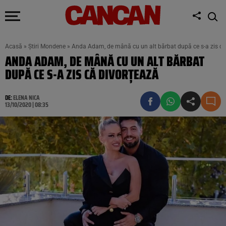
Acasă
»
Știri Mondene
»
Anda Adam, de mână cu un alt bărbat după ce s-a zis că
ANDA ADAM, DE MÂNĂ CU UN ALT BĂRBAT
DUPĂ CE S-A ZIS CĂ DIVORȚEAZĂ
DE:
ELENA NICA
13/10/2020 | 08:35