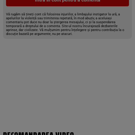
Vă rugăm să țineți cont că folosirea injuriilor, a limbajului instigator la ură, a
apelurilor la violență sau trimiterea repetată, în mod abuziv, a aceluiași
comentariu pot duce nu doar la ștergerea mesajului, ci și la suspendarea
temporară a dreptului de a comenta. Site-ul nostru încurajează dezbaterile
aprinse, dar civilizate. Vă mulțumim pentru înțelegere și pentru contribuția la o
discuție bazată pe argumente, nu pe atacuri.