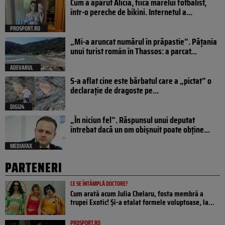
Cum a apărut Alicia, fiica marelui fotbalist,
într-o pereche de bikini. Internetul a...
PROSPORT.RO
„Mi-a aruncat numărul în prăpastie”. Pățania
unui turist român în Thassos: a parcat...
ADEVARUL
S-a aflat cine este bărbatul care a „pictat” o
declarație de dragoste pe...
DIGI24
„În niciun fel”. Răspunsul unui deputat
întrebat dacă un om obișnuit poate obține...
MEDIAFAX
PARTENERI
CE SE ÎNTÂMPLĂ DOCTORE?
Cum arată acum Julia Chelaru, fosta membră a
trupei Exotic! Și-a etalat formele voluptoase, la...
PROSPORT.RO