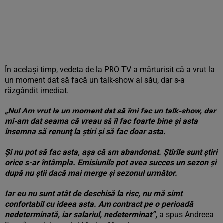
În acelaşi timp, vedeta de la PRO TV a mărturisit că a vrut la
un moment dat să facă un talk-show al său, dar s-a
răzgândit imediat.
„Nu! Am vrut la un moment dat să îmi fac un talk-show, dar
mi-am dat seama că vreau să îl fac foarte bine şi asta
însemna să renunţ la ştiri şi să fac doar asta.
Şi nu pot să fac asta, aşa că am abandonat. Ştirile sunt ştiri
orice s-ar întâmpla. Emisiunile pot avea succes un sezon şi
după nu știi dacă mai merge și sezonul următor.
Iar eu nu sunt atât de deschisă la risc, nu mă simt
confortabil cu ideea asta. Am contract pe o perioadă
nedeterminată, iar salariul, nedeterminat”
,
a spus Andreea