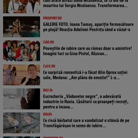
Cum arată astăzi Dana Nicolaescu, la 13 ani de la
moartea lui Sergiu Nicolaescu. Transformarea...
PROSPORT.RO
GALERIE FOTO. Ioana Tamaş, apariție fermecătoare
pe plajă! Reacția Adelinei Pestrițu când a văzut-o
CIAO.RO
Poveştile de iubire care au rămas doar o amintire!
Imagini tari cu Gina Pistol, Răzvan...
CLICK.RO
Ce surpriză romantică i-a făcut Alin Oprea soției
sale, Medana: „Am plâns de emoție!” L-a...
DIGI 24
Escrocheria „Văduvelor negre”, o adevărată
industrie în Rusia. Căsătorii cu proaspeți recruți,
pentru a încasa...
DIGI24
Ce riscă bărbatul care a vandalizat o stâncă de pe
Transfăgărășan în semn de iubire...