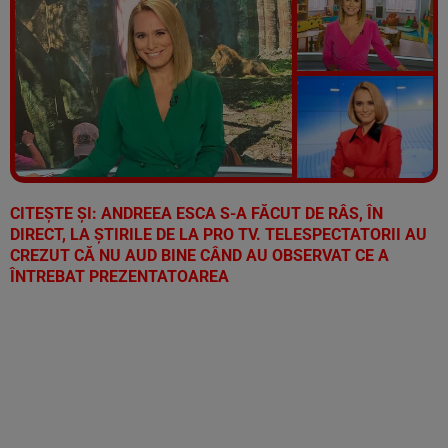
Vezi galeria foto
5 poze
CITEŞTE ŞI:
ANDREEA ESCA S-A FĂCUT DE RÂS, ÎN
DIRECT, LA ŞTIRILE DE LA PRO TV. TELESPECTATORII AU
CREZUT CĂ NU AUD BINE CÂND AU OBSERVAT CE A
ÎNTREBAT PREZENTATOAREA