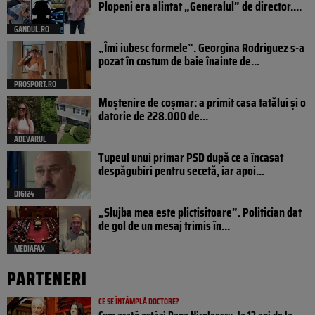
Plopeni era alintat „Generalul” de director....
GANDUL.RO
„Îmi iubesc formele”. Georgina Rodriguez s-a
pozat în costum de baie înainte de...
PROSPORT.RO
Moștenire de coșmar: a primit casa tatălui și o
datorie de 228.000 de...
ADEVARUL
Tupeul unui primar PSD după ce a încasat
despăgubiri pentru secetă, iar apoi...
DIGI24
„Slujba mea este plictisitoare”. Politician dat
de gol de un mesaj trimis în...
MEDIAFAX
PARTENERI
CE SE ÎNTÂMPLĂ DOCTORE?