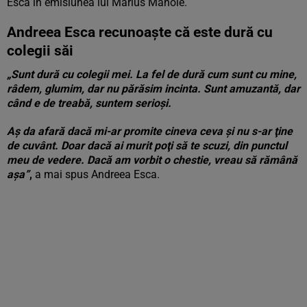
Esca în emisiunea lui Marius Manole.
Andreea Esca recunoaşte că este dură cu
colegii săi
„Sunt dură cu colegii mei. La fel de dură cum sunt cu mine,
râdem, glumim, dar nu părăsim incinta. Sunt amuzantă, dar
când e de treabă, suntem serioşi.
Aş da afară dacă mi-ar promite cineva ceva şi nu s-ar ţine
de cuvânt. Doar dacă ai murit poţi să te scuzi, din punctul
meu de vedere. Dacă am vorbit o chestie, vreau să rămână
aşa”
,
a mai spus Andreea Esca.