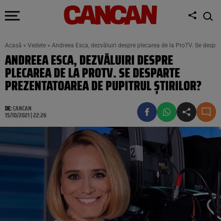
Acasă
»
Vedete
»
Andreea Esca, dezvăluiri despre plecarea de la ProTV. Se despart
ANDREEA ESCA, DEZVĂLUIRI DESPRE
PLECAREA DE LA PROTV. SE DESPARTE
PREZENTATOAREA DE PUPITRUL ŞTIRILOR?
DE:
CANCAN
15/10/2021 | 22:26