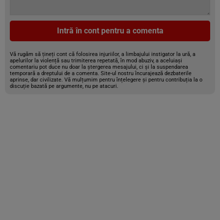
Intră în cont pentru a comenta
Vă rugăm să țineți cont că folosirea injuriilor, a limbajului instigator la ură, a
apelurilor la violență sau trimiterea repetată, în mod abuziv, a aceluiași
comentariu pot duce nu doar la ștergerea mesajului, ci și la suspendarea
temporară a dreptului de a comenta. Site-ul nostru încurajează dezbaterile
aprinse, dar civilizate. Vă mulțumim pentru înțelegere și pentru contribuția la o
discuție bazată pe argumente, nu pe atacuri.