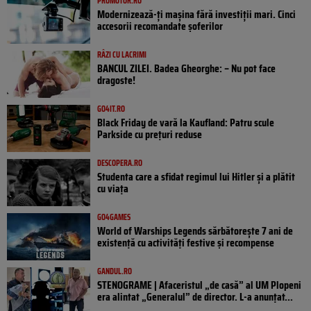
PROMOTOR.RO
Modernizează-ți mașina fără investiții mari. Cinci
accesorii recomandate șoferilor
RÂZI CU LACRIMI
BANCUL ZILEI. Badea Gheorghe: – Nu pot face
dragoste!
GO4IT.RO
Black Friday de vară la Kaufland: Patru scule
Parkside cu prețuri reduse
DESCOPERA.RO
Studenta care a sfidat regimul lui Hitler și a plătit
cu viața
GO4GAMES
World of Warships Legends sărbătorește 7 ani de
existență cu activități festive și recompense
GANDUL.RO
STENOGRAME | Afaceristul „de casă” al UM Plopeni
era alintat „Generalul” de director. L-a anunțat...