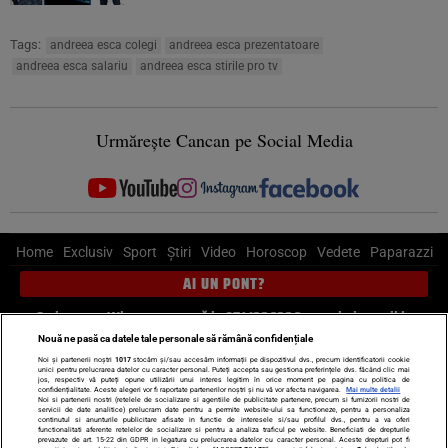
Tags:
andreea esca colegi
andreea esca prezentatoare
andreea esca salariu
andreea esca stirile pro tv
Urmărește Cancan pe Social Media
Home
Exclusiv
Sport
Știri
Video
Horoscop
Vedete
Paparazzi
AI UN PONT?
Scrie-ne pe Whatsapp
, sună la 0741226226 sau trimite mail la
pont@cancan.ro
Nouă ne pasă ca datele tale personale să rămână confidențiale
Noi și partenerii noștri
1017
stocăm și/sau accesăm informații pe dispozitivul dvs., precum identificatorii cookie
unici pentru prelucrarea datelor cu caracter personal. Puteți accepta sau gestiona preferințele dvs. făcând clic mai
Știri interne
Știri externe
Politică
jos, respectiv vă puteți opune utilizării unui interes legitim în orice moment pe pagina cu politica de
confidențialitate. Aceste alegeri vor fi raportate partenerilor noștri și nu vă vor afecta navigarea.
Mai multe detalii
Noi si partenerii nostri (retelele de socializare si agentiile de publicitate partenere, precum si furnizorii nostri de
servicii de date analitice) prelucram date pentru a permite website-ului sa functioneze, pentru a personaliza
Ultimele stiri
Diete
Insula Iubirii
Dictionar de vise
LIFE STYLE
continutul si anunturile publicitare afisate in functie de interesele si/sau profilul dvs., pentru a va oferi
functionalitati aferente retelelor de socializare si pentru a analiza traficul pe website. Beneficiati de drepturile
Horoscop
prevazute de art. 15-22 din GDPR in legatura cu prelucrarea datelor cu caracter personal. Aceste drepturi pot fi