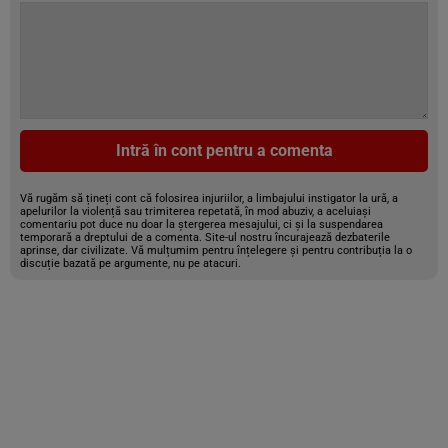
Intră în cont pentru a comenta
Vă rugăm să țineți cont că folosirea injuriilor, a limbajului instigator la ură, a
apelurilor la violență sau trimiterea repetată, în mod abuziv, a aceluiași
comentariu pot duce nu doar la ștergerea mesajului, ci și la suspendarea
temporară a dreptului de a comenta. Site-ul nostru încurajează dezbaterile
aprinse, dar civilizate. Vă mulțumim pentru înțelegere și pentru contribuția la o
discuție bazată pe argumente, nu pe atacuri.