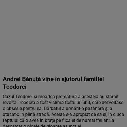
Andrei Bănuță vine în ajutorul familiei
Teodorei
Cazul Teodorei și moartea prematură a acesteia au stârnit
revoltă. Teodora a fost victima fostului iubit, care dezvoltase
o obsesie pentru ea. Bărbatul a urmărit-o pe tânără și a
atacat-o în plină stradă. Acesta s-a apropiat de ea și, în ciuda
faptului că o avea în brațe pe fiica ei de numai trei ani, a
descărcat o ploaie de gloanțe asupra ei.