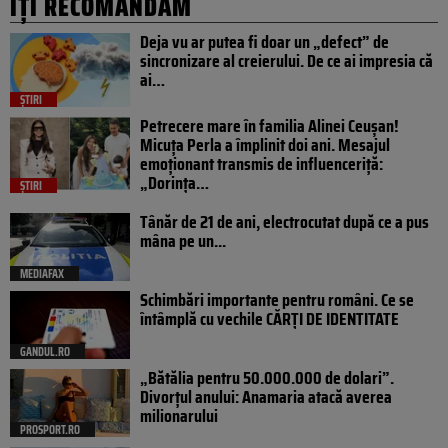
IȚI RECOMANDĂM
Deja vu ar putea fi doar un „defect” de
sincronizare al creierului. De ce ai impresia că
ai…
ȘTIRI
Petrecere mare în familia Alinei Ceușan!
Micuța Perla a împlinit doi ani. Mesajul
emoționant transmis de influenceriță:
„Dorința…
ȘTIRI
Tânăr de 21 de ani, electrocutat după ce a pus
mâna pe un...
MEDIAFAX
Schimbări importante pentru români. Ce se
întâmplă cu vechile CĂRȚI DE IDENTITATE
GANDUL.RO
„Bătălia pentru 50.000.000 de dolari”.
Divorțul anului: Anamaria atacă averea
milionarului
PROSPORT.RO