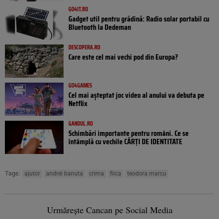
GO4IT.RO
Gadget util pentru grădină: Radio solar portabil cu
Bluetooth la Dedeman
DESCOPERA.RO
Care este cel mai vechi pod din Europa?
GO4GAMES
Cel mai așteptat joc video al anului va debuta pe
Netflix
GANDUL.RO
Schimbări importante pentru români. Ce se
întâmplă cu vechile CĂRȚI DE IDENTITATE
Tags:
ajutor
andrei banuta
crima
fiica
teodora marcu
Urmărește Cancan pe Social Media