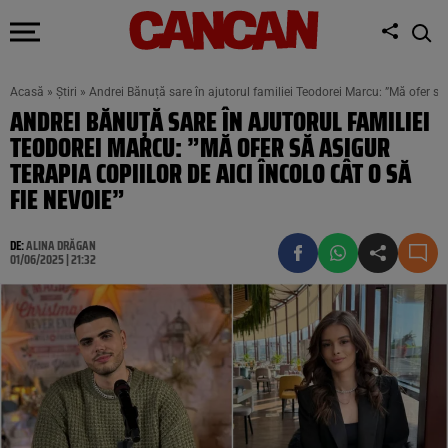
Acasă
»
Știri
»
Andrei Bănuță sare în ajutorul familiei Teodorei Marcu: ”Mă ofer să a
ANDREI BĂNUȚĂ SARE ÎN AJUTORUL FAMILIEI
TEODOREI MARCU: ”MĂ OFER SĂ ASIGUR
TERAPIA COPIILOR DE AICI ÎNCOLO CÂT O SĂ
FIE NEVOIE”
DE:
ALINA DRĂGAN
01/06/2025 | 21:32