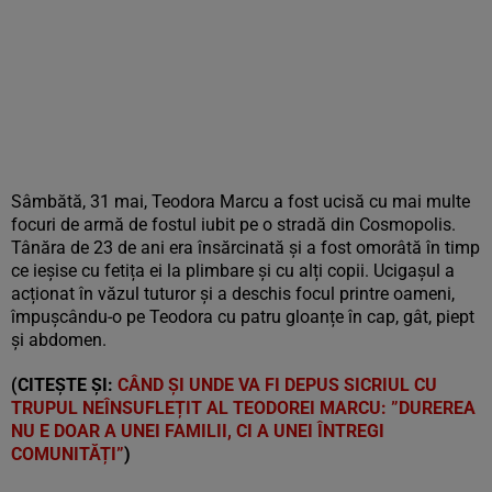
Sâmbătă, 31 mai, Teodora Marcu a fost ucisă cu mai multe
focuri de armă de fostul iubit pe o stradă din Cosmopolis.
Tânăra de 23 de ani era însărcinată și a fost omorâtă în timp
ce ieșise cu fetița ei la plimbare și cu alți copii. Ucigașul a
acționat în văzul tuturor și a deschis focul printre oameni,
împușcându-o pe Teodora cu patru gloanțe în cap, gât, piept
și abdomen.
(CITEȘTE ȘI:
CÂND ȘI UNDE VA FI DEPUS SICRIUL CU
TRUPUL NEÎNSUFLEȚIT AL TEODOREI MARCU: ”DUREREA
NU E DOAR A UNEI FAMILII, CI A UNEI ÎNTREGI
COMUNITĂȚI”
)