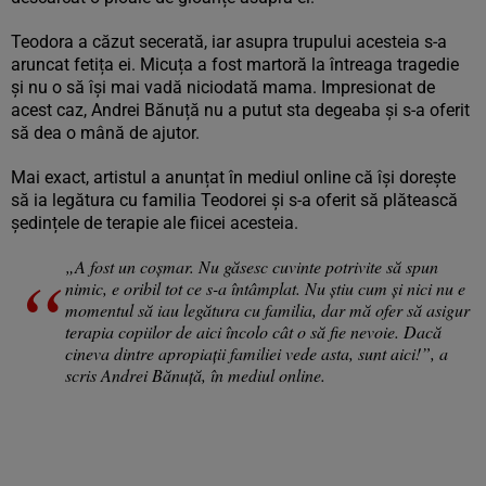
Teodora a căzut secerată, iar asupra trupului acesteia s-a
aruncat fetița ei. Micuța a fost martoră la întreaga tragedie
și nu o să își mai vadă niciodată mama. Impresionat de
acest caz, Andrei Bănuță nu a putut sta degeaba și s-a oferit
să dea o mână de ajutor.
Mai exact, artistul a anunțat în mediul online că își dorește
să ia legătura cu familia Teodorei și s-a oferit să plătească
ședințele de terapie ale fiicei acesteia.
„A fost un coșmar. Nu găsesc cuvinte potrivite să spun
nimic, e oribil tot ce s-a întâmplat. Nu știu cum și nici nu e
momentul să iau legătura cu familia, dar mă ofer să asigur
terapia copiilor de aici încolo cât o să fie nevoie. Dacă
cineva dintre apropiații familiei vede asta, sunt aici!”, a
scris Andrei Bănuță, în mediul online.