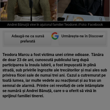
Andrei Bănuță vine în ajutorul familiei Teodorei /Foto: Facebook
Adaugă-ne ca sursă
Urmărește-ne în Discover
preferată
Teodora Marcu a fost victima unei crime odioase. Tânăra
de doar 23 de ani, cunoscută publicului larg după
participarea la Insula Iubirii, a fost împușcată în plină
stradă, sub privirile îngrozite ale trecătorilor și mai ales sub
privirea fiicei sale de numai trei ani. Cazul a cutremurat pe
toată lumea, iar multe vedete au reacționat și au tras un
semnal de alarmă. Printre cei revoltați de cele întâmplate
se numără și Andrei Bănuță, care s-a oferit să vină în
sprijinul familiei tinerei.