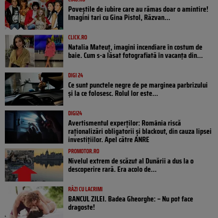
Poveştile de iubire care au rămas doar o amintire!
Imagini tari cu Gina Pistol, Răzvan...
CLICK.RO
Natalia Mateuț, imagini incendiare în costum de
baie. Cum s-a lăsat fotografiată în vacanța din...
DIGI 24
Ce sunt punctele negre de pe marginea parbrizului
și la ce folosesc. Rolul lor este...
DIGI24
Avertismentul experților: România riscă
raționalizări obligatorii și blackout, din cauza lipsei
investițiilor. Apel către ANRE
PROMOTOR.RO
Nivelul extrem de scăzut al Dunării a dus la o
descoperire rară. Era acolo de...
RÂZI CU LACRIMI
BANCUL ZILEI. Badea Gheorghe: – Nu pot face
dragoste!