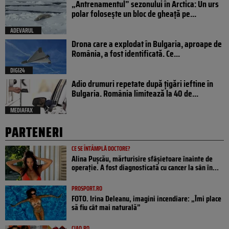
„Antrenamentul” sezonului în Arctica: Un urs
polar folosește un bloc de gheață pe...
ADEVARUL
Drona care a explodat în Bulgaria, aproape de
România, a fost identificată. Ce...
DIGI24
Adio drumuri repetate după țigări ieftine în
Bulgaria. România limitează la 40 de...
MEDIAFAX
PARTENERI
CE SE ÎNTÂMPLĂ DOCTORE?
Alina Pușcău, mărturisire sfâșietoare înainte de
operație. A fost diagnosticată cu cancer la sân în...
PROSPORT.RO
FOTO. Irina Deleanu, imagini incendiare: „Îmi place
să fiu cât mai naturală”
CIAO.RO