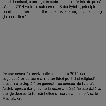
acestei scrisori, a anunţat în cadrul unei conferinţe de presă
să anul 2014 va trece sub semnul Baba Eyiobe, principiul
esenţial al tuturor lucrurilor, care prevede „organizare, dialog
şi reconciliere”.
De asemenea, în previziunile sale pentru 2014, santeria
sugerează „moartea mai multor lideri politici şi religioşi”,
precum şi o „luptă între generaţii, cu consecinţe fatale”.
Astfel, reprezentanţii santeria recomandă să fie acordată „o
atenţie deosebită formării etice şi morale a tinerilor”, scrie
Mediafax.ro.