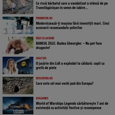
Ce riscă bărbatul care a vandalizat o stâncă de pe
Transfăgărășan în semn de iubire...
PROMOTOR.RO
Modernizează-ți mașina fără investiții mari. Cinci
accesorii recomandate șoferilor
RÂZI CU LACRIMI
BANCUL ZILEI. Badea Gheorghe: – Nu pot face
dragoste!
GO4IT.RO
O jucărie din Lidl a explodat la căldură: copil cu
grefă de piele
DESCOPERA.RO
Care este cel mai vechi pod din Europa?
GO4GAMES
World of Warships Legends sărbătorește 7 ani de
existență cu activități festive și recompense