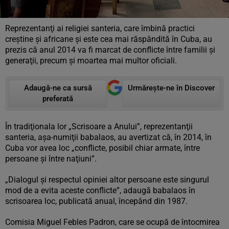
Reprezentanţi ai religiei santeria, care îmbină practici
creştine şi africane şi este cea mai răspândită în Cuba, au
prezis că anul 2014 va fi marcat de conflicte între familii şi
generaţii, precum şi moartea mai multor oficiali.
Adaugă-ne ca sursă
Urmărește-ne în Discover
preferată
În tradiţionala lor „Scrisoare a Anului”, reprezentanţii
santeria, aşa-numiţii babalaos, au avertizat că, în 2014, în
Cuba vor avea loc „conflicte, posibil chiar armate, între
persoane şi între naţiuni”.
„Dialogul şi respectul opiniei altor persoane este singurul
mod de a evita aceste conflicte”, adaugă babalaos în
scrisoarea loc, publicată anual, începând din 1987.
Comisia Miguel Febles Padron, care se ocupă de întocmirea