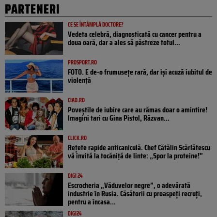
PARTENERI
CE SE ÎNTÂMPLĂ DOCTORE?
Vedeta celebră, diagnosticată cu cancer pentru a
doua oară, dar a ales să păstreze totul...
PROSPORT.RO
FOTO. E de-o frumusețe rară, dar își acuză iubitul de
violență
CIAO.RO
Poveştile de iubire care au rămas doar o amintire!
Imagini tari cu Gina Pistol, Răzvan...
CLICK.RO
Rețete rapide anticaniculă. Chef Cătălin Scărlătescu
vă invită la tocăniță de linte: „Spor la proteine!”
DIGI 24
Escrocheria „Văduvelor negre”, o adevărată
industrie în Rusia. Căsătorii cu proaspeți recruți,
pentru a încasa...
DIGI24