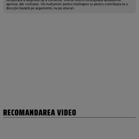
temporară a dreptului de a comenta. Site-ul nostru încurajează dezbaterile
aprinse, dar civilizate. Vă mulțumim pentru înțelegere și pentru contribuția la o
discuție bazată pe argumente, nu pe atacuri.
RECOMANDAREA VIDEO