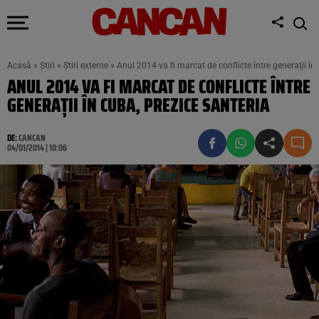
Acasă
»
Știri
»
Știri externe
»
Anul 2014 va fi marcat de conflicte între generaţii în
ANUL 2014 VA FI MARCAT DE CONFLICTE ÎNTRE
GENERAŢII ÎN CUBA, PREZICE SANTERIA
DE:
CANCAN
04/01/2014 | 10:06