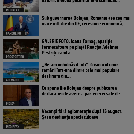
datorii: metoda plicurilor le-a schimbat...
MEDIAFAX
Sub guvernarea Bolojan, România are cea mai
mare inflație din UE, recesiune economică,...
GANDUL.RO
GALERIE FOTO. Ioana Tamaş, apariție
fermecătoare pe plajă! Reacția Adelinei
Pestrițu când a...
PROSPORT.RO
„Ne-am îmbolnăvit toți”. Coșmarul unor
români într-una dintre cele mai populare
destinații din...
ADEVARUL
Ce spune Ilie Bolojan despre publicarea
declarației de avere a partenerei sale de...
DIGI24
Vacanță fără aglomerație după 15 august.
Șase destinații spectaculoase
MEDIAFAX