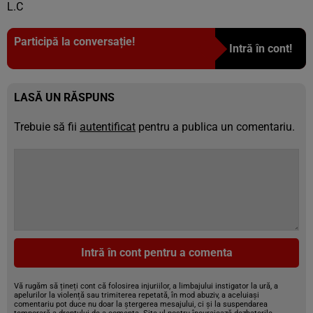
L.C
Participă la conversație!
Intră în cont!
LASĂ UN RĂSPUNS
Trebuie să fii
autentificat
pentru a publica un comentariu.
Intră în cont pentru a comenta
Vă rugăm să țineți cont că folosirea injuriilor, a limbajului instigator la ură, a
apelurilor la violență sau trimiterea repetată, în mod abuziv, a aceluiași
comentariu pot duce nu doar la ștergerea mesajului, ci și la suspendarea