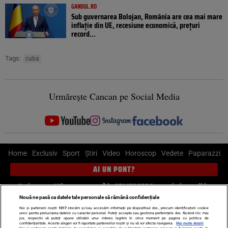
GANDUL.RO
Sub guvernarea Bolojan, România are cea mai mare
inflație din UE, recesiune economică, prețuri
record...
Tags:
cuba
Urmărește Cancan pe Social Media
Home
Exclusiv
Sport
Știri
Video
Horoscop
Vedete
Paparazzi
AI UN PONT?
Scrie-ne pe Whatsapp
, sună la 0741226226 sau trimite mail la
pont@cancan.ro
Nouă ne pasă ca datele tale personale să rămână confidențiale
Noi și partenerii noștri
1017
stocăm și/sau accesăm informații pe dispozitivul dvs., precum identificatorii cookie
unici pentru prelucrarea datelor cu caracter personal. Puteți accepta sau gestiona preferințele dvs. făcând clic mai
Știri interne
Știri externe
Politică
jos, respectiv vă puteți opune utilizării unui interes legitim în orice moment pe pagina cu politica de
confidențialitate. Aceste alegeri vor fi raportate partenerilor noștri și nu vă vor afecta navigarea.
Mai multe detalii