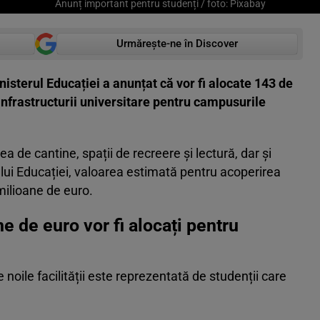
Anunț important pentru studenți / foto: Pixabay
Urmărește-ne în Discover
Ministerul Educației a anunțat că vor fi alocate 143 de
infrastructurii universitare pentru campusurile
ea de cantine, spații de recreere și lectură, dar și
ului Educației, valoarea estimată pentru acoperirea
milioane de euro.
 de euro vor fi alocați pentru
noile facilității este reprezentată de studenții care