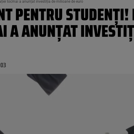
ției tocmai a anunțat investiția de milioane de euro
T PENTRU STUDENȚI! 
I A ANUNȚAT INVESTIȚ
:03