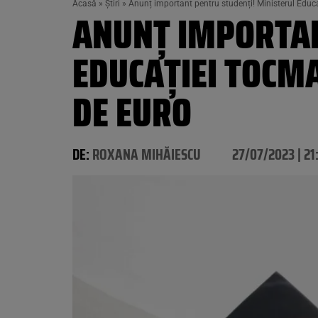
Acasă
»
Știri
»
Anunț important pentru studenți! Ministerul Educa
ANUNȚ IMPORTAN
EDUCAȚIEI TOCMA
DE EURO
DE:
ROXANA MIHĂIESCU
27/07/2023 | 21