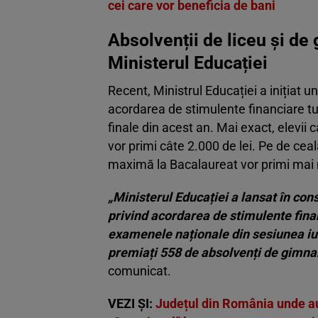
cei care vor beneficia de bani
Absolvenții de liceu și d
Ministerul Educației
Recent, Ministrul Educației a inițiat 
acordarea de stimulente financiare tu
finale din acest an. Mai exact, elevii
vor primi câte 2.000 de lei. Pe de ceal
maximă la Bacalaureat vor primi mai mu
„Ministerul Educației a lansat în con
privind acordarea de stimulente finan
examenele naționale din sesiunea iuni
premiați 558 de absolvenți de gimnazi
comunicat.
VEZI ȘI:
Județul din România unde au 