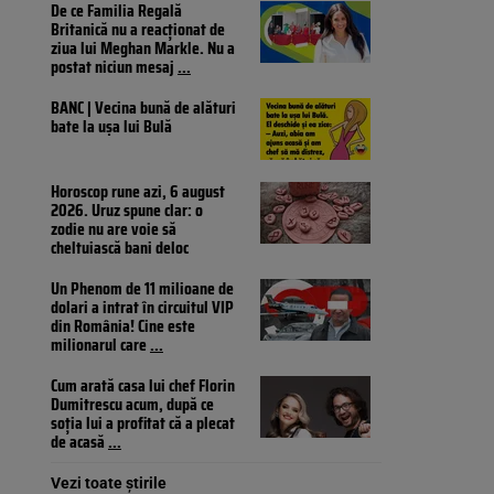
De ce Familia Regală
Britanică nu a reacționat de
ziua lui Meghan Markle. Nu a
postat niciun mesaj
...
BANC | Vecina bună de alături
bate la ușa lui Bulă
Horoscop rune azi, 6 august
2026. Uruz spune clar: o
zodie nu are voie să
cheltuiască bani deloc
Un Phenom de 11 milioane de
dolari a intrat în circuitul VIP
din România! Cine este
milionarul care
...
Cum arată casa lui chef Florin
Dumitrescu acum, după ce
soția lui a profitat că a plecat
de acasă
...
Vezi toate știrile