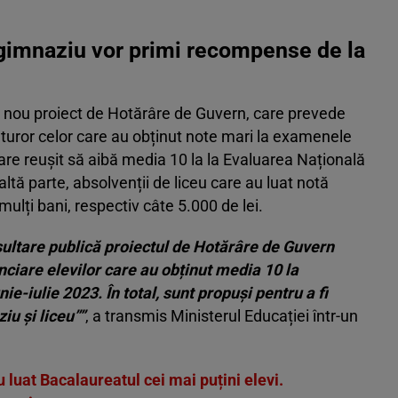
e gimnaziu vor primi recompense de la
un nou proiect de Hotărâre de Guvern, care prevede
turor celor care au obținut note mari la examenele
 care reușit să aibă media 10 la la Evaluarea Națională
altă parte, absolvenții de liceu care au luat notă
lți bani, respectiv câte 5.000 de lei.
sultare publică proiectul de Hotărâre de Guvern
ciare elevilor care au obținut media 10 la
e-iulie 2023. În total, sunt propuși pentru a fi
u și liceu””
, a transmis Ministerul Educației într-un
luat Bacalaureatul cei mai puțini elevi.