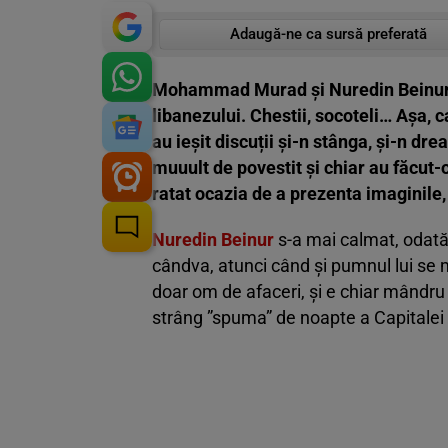
Adaugă-ne ca sursă preferată
Mohammad Murad și Nuredin Beinur și-
libanezului. Chestii, socoteli… Așa, c
au ieșit discuții și-n stânga, și-n dre
muuult de povestit și chiar au făcut-o
ratat ocazia de a prezenta imaginile, 
Nuredin Beinur
s-a mai calmat, odată
cândva, atunci când și pumnul lui se 
doar om de afaceri, și e chiar mândru
strâng ”spuma” de noapte a Capitalei 