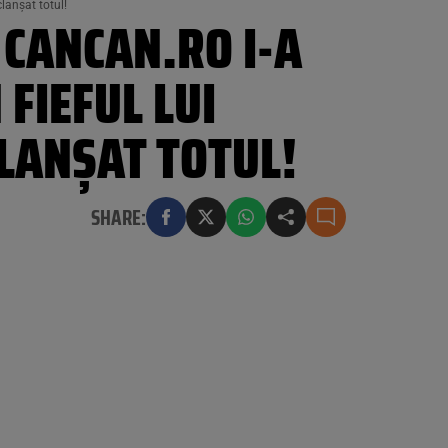
lanșat totul!
 CANCAN.RO I-A
FIEFUL LUI
LANȘAT TOTUL!
SHARE: