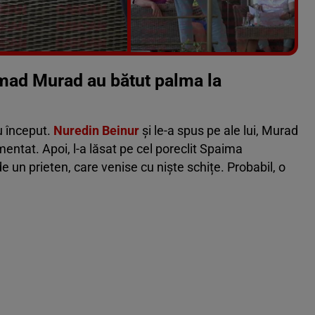
Vezi galeria foto
5 poze
ad Murad au bătut palma la
au început.
Nuredin Beinur
și le-a spus pe ale lui, Murad
mentat. Apoi, l-a lăsat pe cel poreclit Spaima
 de un prieten, care venise cu niște schițe. Probabil, o