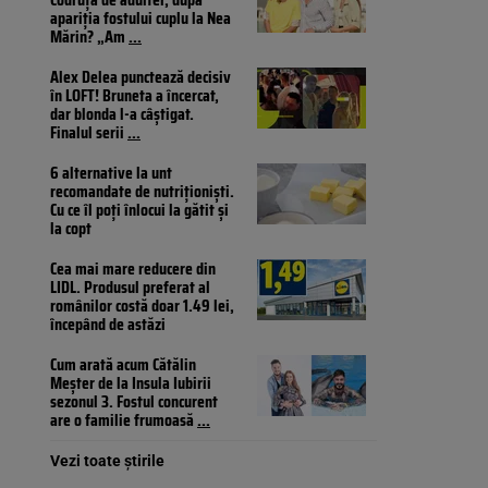
apariția fostului cuplu la Nea
Mărin? „Am
...
Alex Delea punctează decisiv
în LOFT! Bruneta a încercat,
dar blonda l-a câștigat.
Finalul serii
...
6 alternative la unt
recomandate de nutriționiști.
Cu ce îl poți înlocui la gătit și
la copt
Cea mai mare reducere din
LIDL. Produsul preferat al
românilor costă doar 1.49 lei,
începând de astăzi
Cum arată acum Cătălin
Meșter de la Insula Iubirii
sezonul 3. Fostul concurent
are o familie frumoasă
...
Vezi toate știrile