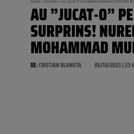
Acasă
»
Exclusiv
»
Au ”jucat-o” pe treptele hotelului! CANCAN.RO
AU ”JUCAT-O” PE
SURPRINS! NURED
MOHAMMAD MURAD
DE:
CRISTIAN BLANUTA
06/10/2023 | 23: