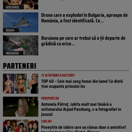
ADEVARUL
Drona care a explodat în Bulgaria, aproape de
România, a fost identificată. Ce...
DIGI24
Buruiana pe care ar trebui să o ții departe de
grădină cu orice...
MEDIAFAX
PARTENERI
CE SE ÎNTÂMPLĂ DOCTORE?
TOP 40 – Cele mai sexy femei din lume! Ce dietă
ține ocupanta primului loc
PROSPORT.RO
Antonela Pătruț, iubita mult mai tânără a
milionarului Arpad Paszkany, s-a fotografiat în
jacuzzi
CIAO.RO
Poveştile de iubire care au rămas doar o amintire!