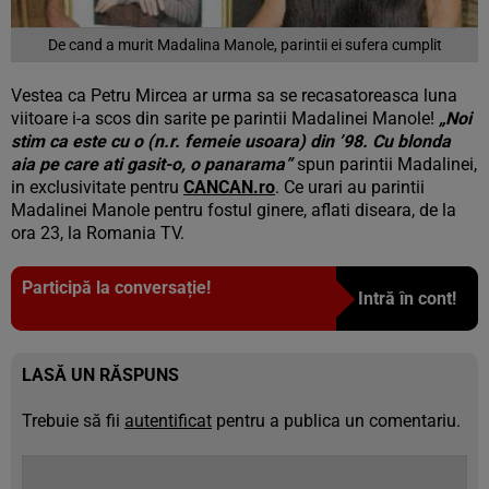
De cand a murit Madalina Manole, parintii ei sufera cumplit
Vestea ca Petru Mircea ar urma sa se recasatoreasca luna
viitoare i-a scos din sarite pe parintii Madalinei Manole!
„Noi
stim ca este cu o (n.r. femeie usoara) din ’98. Cu blonda
aia pe care ati gasit-o, o panarama”
spun parintii Madalinei,
in exclusivitate pentru
CANCAN.ro
. Ce urari au parintii
Madalinei Manole pentru fostul ginere, aflati diseara, de la
ora 23, la Romania TV.
Participă la conversație!
Intră în cont!
LASĂ UN RĂSPUNS
Trebuie să fii
autentificat
pentru a publica un comentariu.