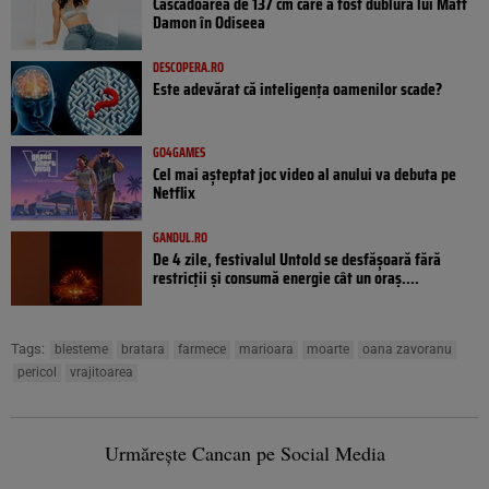
Cascadoarea de 137 cm care a fost dublura lui Matt
Damon în Odiseea
DESCOPERA.RO
Este adevărat că inteligența oamenilor scade?
GO4GAMES
Cel mai așteptat joc video al anului va debuta pe
Netflix
GANDUL.RO
De 4 zile, festivalul Untold se desfășoară fără
restricții și consumă energie cât un oraș....
Tags:
blesteme
bratara
farmece
marioara
moarte
oana zavoranu
pericol
vrajitoarea
Urmărește Cancan pe Social Media