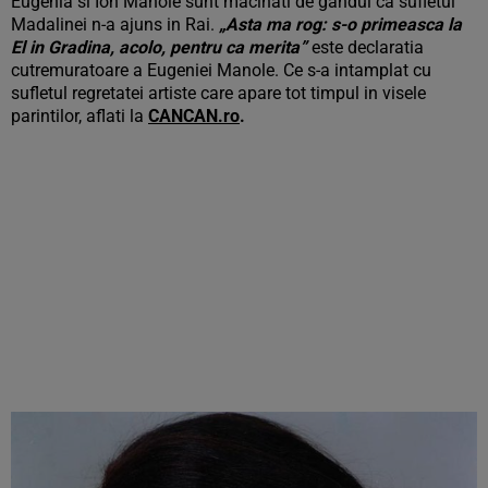
Eugenia si Ion Manole sunt macinati de gandul ca sufletul
Madalinei n-a ajuns in Rai.
„Asta ma rog: s-o primeasca la
El in Gradina, acolo, pentru ca merita”
este declaratia
cutremuratoare a Eugeniei Manole. Ce s-a intamplat cu
sufletul regretatei artiste care apare tot timpul in visele
parintilor, aflati la
CANCAN.ro
.