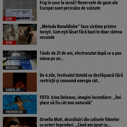
Frig în case la iarnă? Rezervele de gaze ale
Europei sunt periculos de scăzute
ȘTIRI
„Metoda Ronaldinho” face victime printre
turiști. Cum ești lăsat fără bani în doar câteva
secunde
ȘTIRI
Tânăr de 21 de ani, electrocutat după ce a pus
mâna pe un...
MEDIAFAX
De 4 zile, festivalul Untold se desfășoară fără
restricții și consumă energie cât...
GANDUL.RO
FOTO. Irina Deleanu, imagini incendiare: „Îmi
place să fiu cât mai naturală”
PROSPORT.RO
Ornella Muti, dezvăluiri din culisele filmelor
cu actori legendari. „Când am jucat cu...