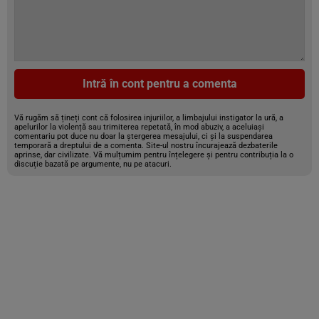
Intră în cont pentru a comenta
Vă rugăm să țineți cont că folosirea injuriilor, a limbajului instigator la ură, a
apelurilor la violență sau trimiterea repetată, în mod abuziv, a aceluiași
comentariu pot duce nu doar la ștergerea mesajului, ci și la suspendarea
temporară a dreptului de a comenta. Site-ul nostru încurajează dezbaterile
aprinse, dar civilizate. Vă mulțumim pentru înțelegere și pentru contribuția la o
discuție bazată pe argumente, nu pe atacuri.