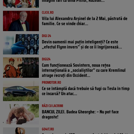
Imagini tari cu Gina Pistol, Răzvan...
CLICK.RO
Vila lui Alexandru Arșinel de la 2 Mai, păstrată de
familie. Ce se vinde chiar...
DIGI 24
Devin oamenii mai puțin inteligenți? Ce este
„efectul Flynn invers” și de ce îi îngrijorează...
DIGI24
Cum funcționează Sovintern, noua rețea
internațională a „socialiștilor” cu care Kremlinul
atrage recruți din Occident...
PROMOTOR.RO
Ce se întâmplă dacă trebuie să fugi cu Tesla în timp
ce încarcă? Un atac...
RÂZI CU LACRIMI
BANCUL ZILEI. Badea Gheorghe: – Nu pot face
dragoste!
GO4IT.RO