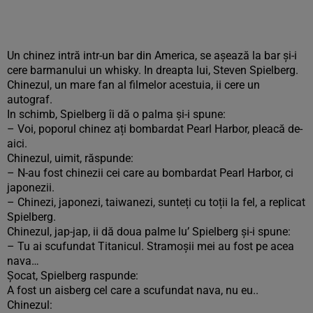
Un chinez intră intr-un bar din America, se așează la bar și-i
cere barmanului un whisky. In dreapta lui, Steven Spielberg.
Chinezul, un mare fan al filmelor acestuia, ii cere un
autograf.
In schimb, Spielberg îi dă o palma și-i spune:
– Voi, poporul chinez ați bombardat Pearl Harbor, pleacă de-
aici.
Chinezul, uimit, răspunde:
– N-au fost chinezii cei care au bombardat Pearl Harbor, ci
japonezii.
– Chinezi, japonezi, taiwanezi, sunteți cu toții la fel, a replicat
Spielberg.
Chinezul, jap-jap, ii dă doua palme lu’ Spielberg și-i spune:
– Tu ai scufundat Titanicul. Stramoșii mei au fost pe acea
nava…
Șocat, Spielberg raspunde:
A fost un aisberg cel care a scufundat nava, nu eu..
Chinezul: