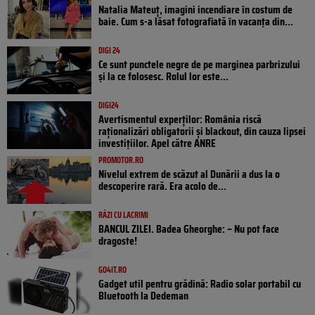
Natalia Mateuț, imagini incendiare în costum de
baie. Cum s-a lăsat fotografiată în vacanța din...
DIGI 24
Ce sunt punctele negre de pe marginea parbrizului
și la ce folosesc. Rolul lor este...
DIGI24
Avertismentul experților: România riscă
raționalizări obligatorii și blackout, din cauza lipsei
investițiilor. Apel către ANRE
PROMOTOR.RO
Nivelul extrem de scăzut al Dunării a dus la o
descoperire rară. Era acolo de...
RÂZI CU LACRIMI
BANCUL ZILEI. Badea Gheorghe: – Nu pot face
dragoste!
GO4IT.RO
Gadget util pentru grădină: Radio solar portabil cu
Bluetooth la Dedeman