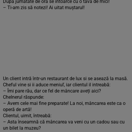
După jumătate de oră se întoarce cu o tavă de mici!
– Ti-am zis să notezi! Ai uitat muștarul!
Un client intră într-un restaurant de lux si se asează la masă.
Cheful vine si ii aduce meniuľ, iar clientul il intreabă:
– Îmi pare rău, dar ce fel de mâncare aveți aici?
Chelnerul răspunde:
– Avem cele mai fine preparate! La noi, mâncarea este ca o
operă de artă!
Clientul, uimit, întreabă:
– Asta înseamnă că mâncarea va veni cu un cadou sau cu
un bilet la muzeu?