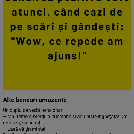
Alte bancuri amuzante
Un cuplu de vechi pensionari.
– Măi femeie, mergi la bucătărie și adu niște înghețată! Da’
notează, să nu uiți!
– Lasă că țin minte!