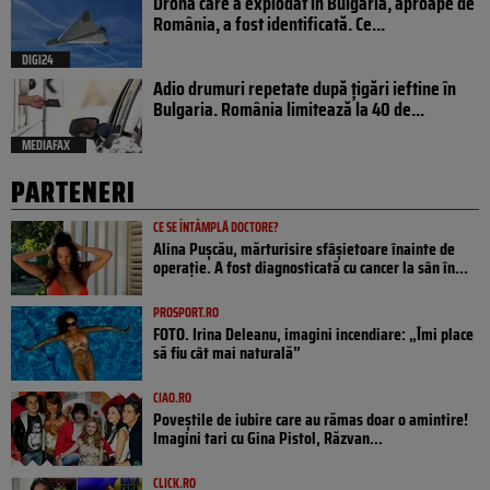
Drona care a explodat în Bulgaria, aproape de
România, a fost identificată. Ce...
DIGI24
Adio drumuri repetate după țigări ieftine în
Bulgaria. România limitează la 40 de...
MEDIAFAX
PARTENERI
CE SE ÎNTÂMPLĂ DOCTORE?
Alina Pușcău, mărturisire sfâșietoare înainte de
operație. A fost diagnosticată cu cancer la sân în...
PROSPORT.RO
FOTO. Irina Deleanu, imagini incendiare: „Îmi place
să fiu cât mai naturală”
CIAO.RO
Poveştile de iubire care au rămas doar o amintire!
Imagini tari cu Gina Pistol, Răzvan...
CLICK.RO