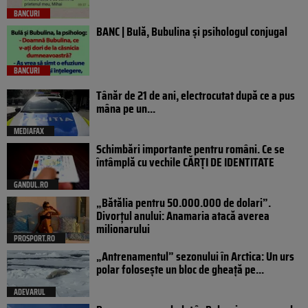
BANCURI
BANC | Bulă, Bubulina și psihologul conjugal
BANCURI
Tânăr de 21 de ani, electrocutat după ce a pus
mâna pe un...
MEDIAFAX
Schimbări importante pentru români. Ce se
întâmplă cu vechile CĂRȚI DE IDENTITATE
GANDUL.RO
„Bătălia pentru 50.000.000 de dolari”.
Divorțul anului: Anamaria atacă averea
milionarului
PROSPORT.RO
„Antrenamentul” sezonului în Arctica: Un urs
polar folosește un bloc de gheață pe...
ADEVARUL