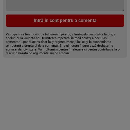
Intră în cont pentru a comenta
Vă rugăm să țineți cont că folosirea injuriilor, a limbajului instigator la ură, a
apelurilor la violență sau trimiterea repetată, în mod abuziv, a aceluiași
comentariu pot duce nu doar la ștergerea mesajului, ci și la suspendarea
temporară a dreptului de a comenta. Site-ul nostru încurajează dezbaterile
aprinse, dar civilizate. Vă mulțumim pentru înțelegere și pentru contribuția la o
discuție bazată pe argumente, nu pe atacuri.