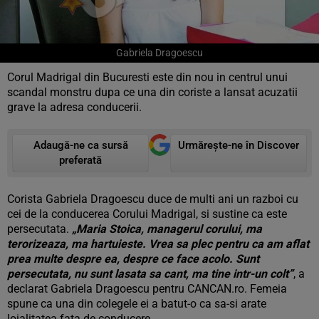
Gabriela Dragoescu
Corul Madrigal din Bucuresti este din nou in centrul unui
scandal monstru dupa ce una din coriste a lansat acuzatii
grave la adresa conducerii.
Adaugă-ne ca sursă
Urmărește-ne în Discover
preferată
Corista Gabriela Dragoescu duce de multi ani un razboi cu
cei de la conducerea Corului Madrigal, si sustine ca este
persecutata.
„Maria Stoica, managerul corului, ma
terorizeaza, ma hartuieste. Vrea sa plec pentru ca am aflat
prea multe despre ea, despre ce face acolo. Sunt
persecutata, nu sunt lasata sa cant, ma tine intr-un colt”
, a
declarat Gabriela Dragoescu pentru CANCAN.ro. Femeia
spune ca una din colegele ei a batut-o ca sa-si arate
loialitatea fata de conducere.