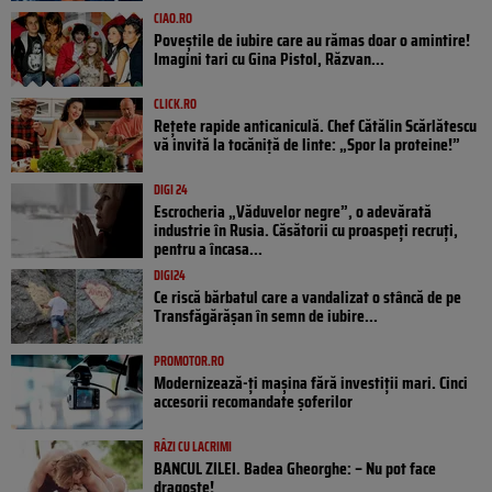
CIAO.RO
Poveştile de iubire care au rămas doar o amintire!
Imagini tari cu Gina Pistol, Răzvan...
CLICK.RO
Rețete rapide anticaniculă. Chef Cătălin Scărlătescu
vă invită la tocăniță de linte: „Spor la proteine!”
DIGI 24
Escrocheria „Văduvelor negre”, o adevărată
industrie în Rusia. Căsătorii cu proaspeți recruți,
pentru a încasa...
DIGI24
Ce riscă bărbatul care a vandalizat o stâncă de pe
Transfăgărășan în semn de iubire...
PROMOTOR.RO
Modernizează-ți mașina fără investiții mari. Cinci
accesorii recomandate șoferilor
RÂZI CU LACRIMI
BANCUL ZILEI. Badea Gheorghe: – Nu pot face
dragoste!