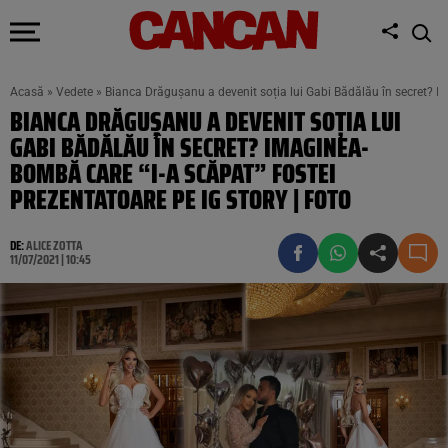
Acasă
»
Vedete
»
Bianca Drăgușanu a devenit soția lui Gabi Bădălău în secret? I
BIANCA DRĂGUȘANU A DEVENIT SOȚIA LUI
GABI BĂDĂLĂU ÎN SECRET? IMAGINEA-
BOMBĂ CARE “I-A SCĂPAT” FOSTEI
PREZENTATOARE PE IG STORY | FOTO
DE:
ALICE ZOTTA
11/07/2021 | 10:45