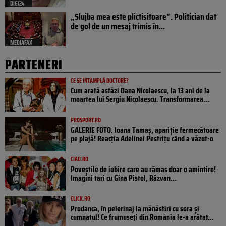
DIGI24
„Slujba mea este plictisitoare”. Politician dat
de gol de un mesaj trimis în...
MEDIAFAX
PARTENERI
CE SE ÎNTÂMPLĂ DOCTORE?
Cum arată astăzi Dana Nicolaescu, la 13 ani de la
moartea lui Sergiu Nicolaescu. Transformarea...
PROSPORT.RO
GALERIE FOTO. Ioana Tamaş, apariție fermecătoare
pe plajă! Reacția Adelinei Pestrițu când a văzut-o
CIAO.RO
Poveştile de iubire care au rămas doar o amintire!
Imagini tari cu Gina Pistol, Răzvan...
CLICK.RO
Prodanca, în pelerinaj la mănăstiri cu sora și
cumnatul! Ce frumuseți din România le-a arătat...