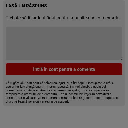
LASĂ UN RĂSPUNS
Trebuie să fii
autentificat
pentru a publica un comentariu.
Intră în cont pentru a comenta
Vă rugăm să țineți cont că folosirea injuriilor, a limbajului instigator la ură, a
apelurilor la violență sau trimiterea repetată, în mod abuziv, a aceluiași
comentariu pot duce nu doar la ștergerea mesajului, ci și la suspendarea
temporară a dreptului de a comenta. Site-ul nostru încurajează dezbaterile
aprinse, dar civilizate. Vă mulțumim pentru înțelegere și pentru contribuția la o
discuție bazată pe argumente, nu pe atacuri.