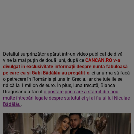
Detaliul surprinzător apărut într-un video publicat de divă
vine la mai puțin de două luni, după ce
CANCAN.RO
v-a
divulgat în exclusivitate informații despre nunta fabuloasă
pe care ea și Gabi Bădălău au pregătit-o
; ei ar urma să facă
o petrecere în România și una în Grecia, iar cheltuielile se
ridică la 1 milion de euro. În plus, luna trecută, Bianca
Drăgușanu a făcut
o postare prin care a stârnit din nou
multe întrebări legate despre statutul ei și al fiului lui Niculae
Bădălău
.