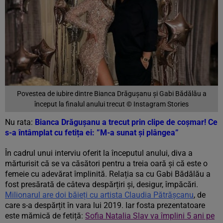
Povestea de iubire dintre Bianca Drăgușanu și Gabi Bădălău a
început la finalul anului trecut © Instagram Stories
Nu rata:
Bianca Drăgușanu a trecut prin clipe de coșmar! Ce
s-a întâmplat cu fetița ei: ”M-a sunat și plângea”
În cadrul unui interviu oferit la începutul anului, diva a
mărturisit că se va căsători pentru a treia oară și că este o
femeie cu adevărat împlinită. Relația sa cu Gabi Bădălău a
fost presărată de câteva despărțiri și, desigur, împăcări.
Milionarul are doi băieți cu artista Claudia Pătrășcanu
, de
care s-a despărțit în vara lui 2019. Iar fosta prezentatoare
este mămică de fetiță:
Sofia Natalia Slav va împlini 5 ani pe