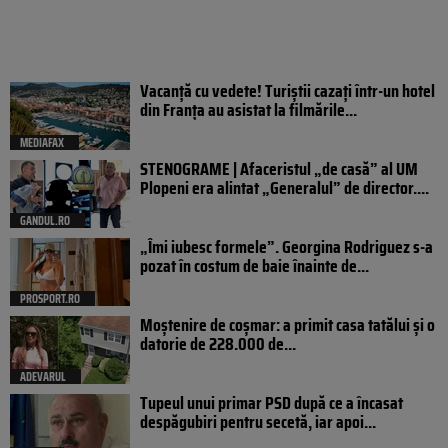
Vacanță cu vedete! Turiștii cazați într-un hotel
din Franța au asistat la filmările...
MEDIAFAX
STENOGRAME | Afaceristul „de casă” al UM
Plopeni era alintat „Generalul” de director....
GANDUL.RO
„Îmi iubesc formele”. Georgina Rodriguez s-a
pozat în costum de baie înainte de...
PROSPORT.RO
Moștenire de coșmar: a primit casa tatălui și o
datorie de 228.000 de...
ADEVARUL
Tupeul unui primar PSD după ce a încasat
despăgubiri pentru secetă, iar apoi...