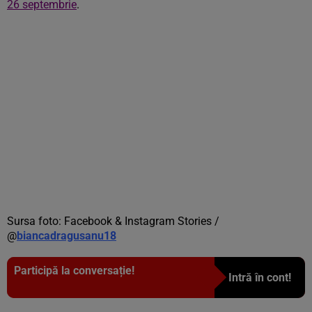
26 septembrie
.
Sursa foto: Facebook & Instagram Stories /
@
biancadragusanu18
Participă la conversație!
Intră în cont!