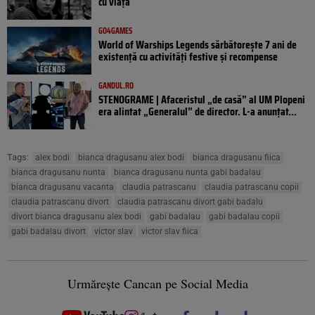
cu viața
GO4GAMES
World of Warships Legends sărbătorește 7 ani de
existență cu activități festive și recompense
GANDUL.RO
STENOGRAME | Afaceristul „de casă” al UM Plopeni
era alintat „Generalul” de director. L-a anunțat...
Tags:
alex bodi
bianca dragusanu alex bodi
bianca dragusanu fiica
bianca dragusanu nunta
bianca dragusanu nunta gabi badalau
bianca dragusanu vacanta
claudia patrascanu
claudia patrascanu copii
claudia patrascanu divort
claudia patrascanu divort gabi badalu
divort bianca dragusanu alex bodi
gabi badalau
gabi badalau copii
gabi badalau divort
victor slav
victor slav fiica
Urmărește Cancan pe Social Media