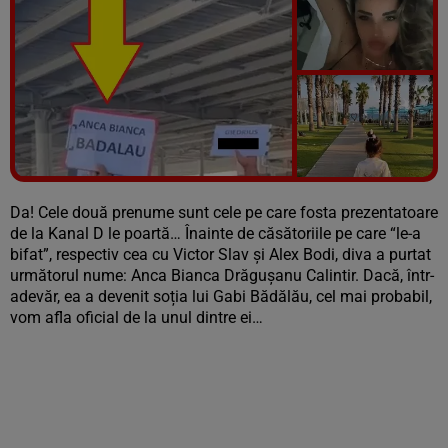
Vezi galeria foto
7 poze
Da! Cele două prenume sunt cele pe care fosta prezentatoare
de la Kanal D le poartă… Înainte de căsătoriile pe care “le-a
bifat”, respectiv cea cu Victor Slav și Alex Bodi, diva a purtat
următorul nume: Anca Bianca Drăguşanu Calintir. Dacă, într-
adevăr, ea a devenit soția lui Gabi Bădălău, cel mai probabil,
vom afla oficial de la unul dintre ei…