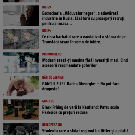
DIGI 24
Escrocheria „Văduvelor negre”, o adevărată
industrie în Rusia. Căsătorii cu proaspeți recruți,
pentru a încasa...
DIGI24
Ce riscă bărbatul care a vandalizat o stâncă de pe
Transfăgărășan în semn de iubire...
PROMOTOR.RO
Modernizează-ți mașina fără investiții mari. Cinci
accesorii recomandate șoferilor
RÂZI CU LACRIMI
BANCUL ZILEI. Badea Gheorghe: – Nu pot face
dragoste!
GO4IT.RO
Black Friday de vară la Kaufland: Patru scule
Parkside cu prețuri reduse
DESCOPERA.RO
Studenta care a sfidat regimul lui Hitler și a plătit