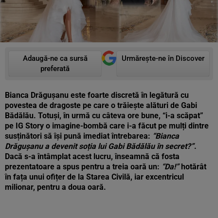
Adaugă-ne ca sursă
Urmărește-ne în Discover
preferată
Bianca Drăgușanu este foarte discretă în legătură cu
povestea de dragoste pe care o trăiește alături de Gabi
Bădălău. Totuși, în urmă cu câteva ore bune, “i-a scăpat”
pe IG Story o imagine-bombă care i-a făcut pe mulți dintre
susținători să își pună imediat întrebarea:
“Bianca
Drăgușanu a devenit soția lui Gabi Bădălău în secret?”
.
Dacă s-a întâmplat acest lucru, înseamnă că fosta
prezentatoare a spus pentru a treia oară un:
“Da!”
hotărât
în fața unui ofițer de la Starea Civilă, iar excentricul
milionar, pentru a doua oară.