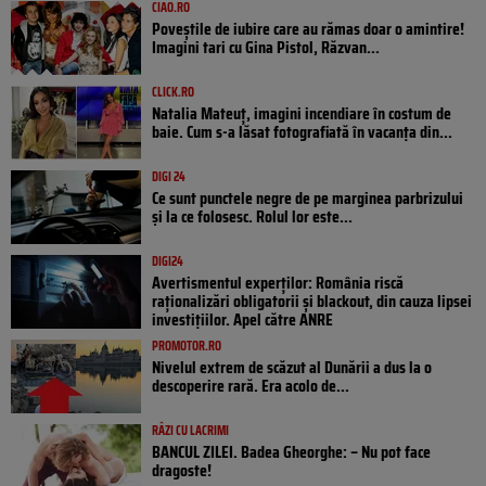
CIAO.RO
Poveştile de iubire care au rămas doar o amintire!
Imagini tari cu Gina Pistol, Răzvan...
CLICK.RO
Natalia Mateuț, imagini incendiare în costum de
baie. Cum s-a lăsat fotografiată în vacanța din...
DIGI 24
Ce sunt punctele negre de pe marginea parbrizului
și la ce folosesc. Rolul lor este...
DIGI24
Avertismentul experților: România riscă
raționalizări obligatorii și blackout, din cauza lipsei
investițiilor. Apel către ANRE
PROMOTOR.RO
Nivelul extrem de scăzut al Dunării a dus la o
descoperire rară. Era acolo de...
RÂZI CU LACRIMI
BANCUL ZILEI. Badea Gheorghe: – Nu pot face
dragoste!