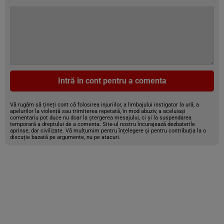
Intră în cont pentru a comenta
Vă rugăm să țineți cont că folosirea injuriilor, a limbajului instigator la ură, a
apelurilor la violență sau trimiterea repetată, în mod abuziv, a aceluiași
comentariu pot duce nu doar la ștergerea mesajului, ci și la suspendarea
temporară a dreptului de a comenta. Site-ul nostru încurajează dezbaterile
aprinse, dar civilizate. Vă mulțumim pentru înțelegere și pentru contribuția la o
discuție bazată pe argumente, nu pe atacuri.