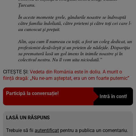
Țurcanu.
În aceste momente grele, gândurile noastre se îndreaptă
către familia îndoliată, către prieteni și către toți cei care l-
au cunoscut și prețuit.
Alin, așa cum îl numeau cu toții, a fost un coleg dedicat, un
profesionist desăvârșit și un prieten de nădejde. Dispariția
sa prematură lasă un gol imens în inimile noastre și în
colectivul nostru. Nu îl vom uita niciodată.”
CITEȘTE ȘI:
Vedeta din România este în doliu. A murit o
ființă dragă: „Nu ne-am așteptat, era un om foarte puternic”
Participă la conversație!
Intră în cont!
LASĂ UN RĂSPUNS
Trebuie să fii
autentificat
pentru a publica un comentariu.