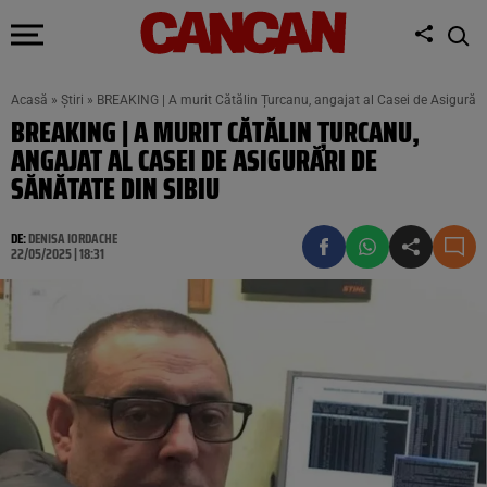
Acasă
»
Știri
»
BREAKING | A murit Cătălin Țurcanu, angajat al Casei de Asigurări
BREAKING | A MURIT CĂTĂLIN ȚURCANU,
ANGAJAT AL CASEI DE ASIGURĂRI DE
SĂNĂTATE DIN SIBIU
DE:
DENISA IORDACHE
22/05/2025 | 18:31