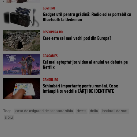
GO4IT.RO
Gadget util pentru grădină: Radio solar portabil cu
Bluetooth la Dedeman
DESCOPERA.RO
Care este cel mai vechi pod din Europa?
GO4GAMES
Cel mai așteptat joc video al anului va debuta pe
Netflix
GANDUL.RO
Schimbări importante pentru români. Ce se
întâmplă cu vechile CĂRȚI DE IDENTITATE
Tags:
casa de asigurari de sanatate sibiu
deces
doliu
institutii de stat
sibiu