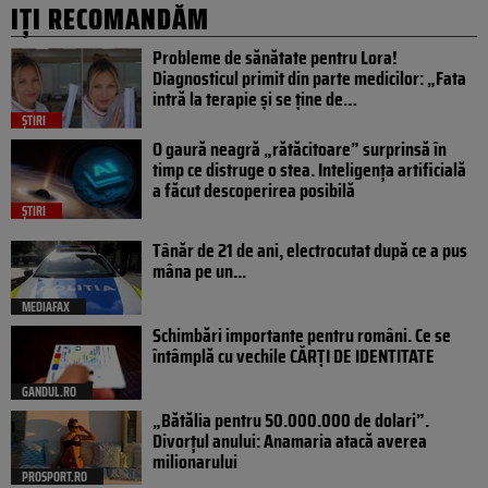
IȚI RECOMANDĂM
Probleme de sănătate pentru Lora!
Diagnosticul primit din parte medicilor: „Fata
intră la terapie și se ține de…
ȘTIRI
O gaură neagră „rătăcitoare” surprinsă în
timp ce distruge o stea. Inteligența artificială
a făcut descoperirea posibilă
ȘTIRI
Tânăr de 21 de ani, electrocutat după ce a pus
mâna pe un...
MEDIAFAX
Schimbări importante pentru români. Ce se
întâmplă cu vechile CĂRȚI DE IDENTITATE
GANDUL.RO
„Bătălia pentru 50.000.000 de dolari”.
Divorțul anului: Anamaria atacă averea
milionarului
PROSPORT.RO