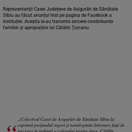
Reprezentanții Casei Județene de Asigurări de Sănătate
Sibiu au făcut anunțul trist pe pagina de Facebook a
instituției. Aceștia le-au transmis sincere condoleanțe
familiei și apropiaților lui Cătălin Țurcanu.
„Colectivul Casei de Asigurări de Sănătate Sibiu își
exprimă profundul regret și nemărginita întristare față de
trecerea în neființă a colegului nostru drag, Cătălin