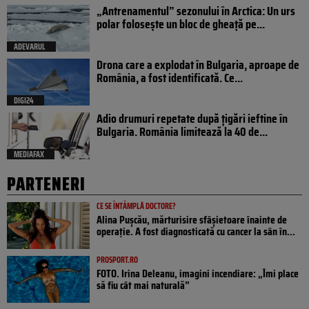
„Antrenamentul” sezonului în Arctica: Un urs
polar folosește un bloc de gheață pe...
ADEVARUL
Drona care a explodat în Bulgaria, aproape de
România, a fost identificată. Ce...
DIGI24
Adio drumuri repetate după țigări ieftine în
Bulgaria. România limitează la 40 de...
MEDIAFAX
PARTENERI
CE SE ÎNTÂMPLĂ DOCTORE?
Alina Pușcău, mărturisire sfâșietoare înainte de
operație. A fost diagnosticată cu cancer la sân în...
PROSPORT.RO
FOTO. Irina Deleanu, imagini incendiare: „Îmi place
să fiu cât mai naturală”