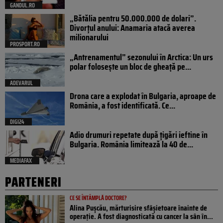
GANDUL.RO
„Bătălia pentru 50.000.000 de dolari”.
Divorțul anului: Anamaria atacă averea
milionarului
PROSPORT.RO
„Antrenamentul” sezonului în Arctica: Un urs
polar folosește un bloc de gheață pe...
ADEVARUL
Drona care a explodat în Bulgaria, aproape de
România, a fost identificată. Ce...
DIGI24
Adio drumuri repetate după țigări ieftine în
Bulgaria. România limitează la 40 de...
MEDIAFAX
PARTENERI
CE SE ÎNTÂMPLĂ DOCTORE?
Alina Pușcău, mărturisire sfâșietoare înainte de
operație. A fost diagnosticată cu cancer la sân în...