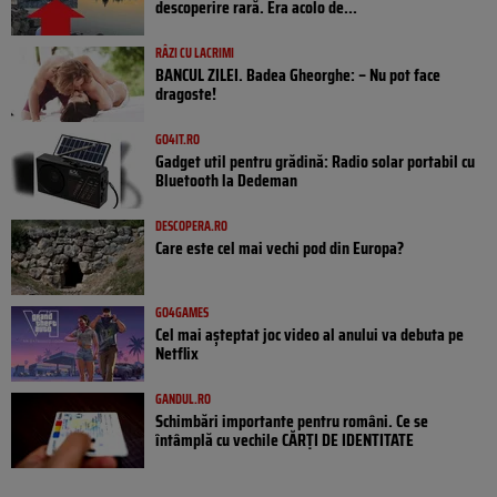
descoperire rară. Era acolo de...
RÂZI CU LACRIMI
BANCUL ZILEI. Badea Gheorghe: – Nu pot face
dragoste!
GO4IT.RO
Gadget util pentru grădină: Radio solar portabil cu
Bluetooth la Dedeman
DESCOPERA.RO
Care este cel mai vechi pod din Europa?
GO4GAMES
Cel mai așteptat joc video al anului va debuta pe
Netflix
GANDUL.RO
Schimbări importante pentru români. Ce se
întâmplă cu vechile CĂRȚI DE IDENTITATE