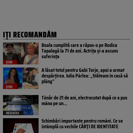
IȚI RECOMANDĂM
Boala cumplită care a răpus-o pe Rodica
Tapalagă la 71 de ani. Actrița și-a ascuns
suferința
ȘTIRI
A lăsat totul pentru Gabi Torje, apoi a urmat
despărțirea. Iulia Pârlea: „Stăteam în casă să
plâng”
ȘTIRI
Tânăr de 21 de ani, electrocutat după ce a pus
mâna pe un...
MEDIAFAX
Schimbări importante pentru români. Ce se
întâmplă cu vechile CĂRȚI DE IDENTITATE