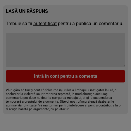
LASĂ UN RĂSPUNS
Trebuie să fii
autentificat
pentru a publica un comentariu.
Intră în cont pentru a comenta
Vă rugăm să țineți cont că folosirea injuriilor, a limbajului instigator la ură, a
apelurilor la violență sau trimiterea repetată, în mod abuziv, a aceluiași
comentariu pot duce nu doar la ștergerea mesajului, ci și la suspendarea
temporară a dreptului de a comenta. Site-ul nostru încurajează dezbaterile
aprinse, dar civilizate. Vă mulțumim pentru înțelegere și pentru contribuția la o
discuție bazată pe argumente, nu pe atacuri.