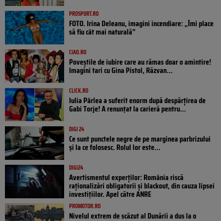
PROSPORT.RO
FOTO. Irina Deleanu, imagini incendiare: „Îmi place
să fiu cât mai naturală”
CIAO.RO
Poveştile de iubire care au rămas doar o amintire!
Imagini tari cu Gina Pistol, Răzvan...
CLICK.RO
Iulia Pârlea a suferit enorm după despărțirea de
Gabi Torje! A renunțat la carieră pentru...
DIGI 24
Ce sunt punctele negre de pe marginea parbrizului
și la ce folosesc. Rolul lor este...
DIGI24
Avertismentul experților: România riscă
raționalizări obligatorii și blackout, din cauza lipsei
investițiilor. Apel către ANRE
PROMOTOR.RO
Nivelul extrem de scăzut al Dunării a dus la o