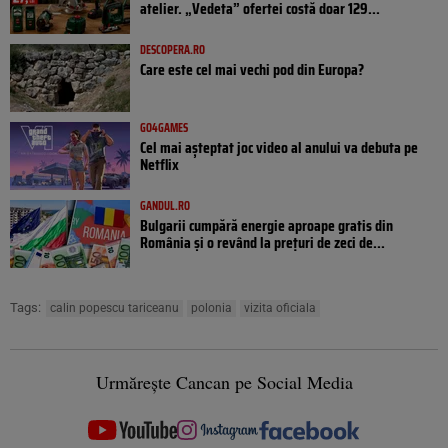
atelier. „Vedeta” ofertei costă doar 129...
DESCOPERA.RO
Care este cel mai vechi pod din Europa?
GO4GAMES
Cel mai așteptat joc video al anului va debuta pe
Netflix
GANDUL.RO
Bulgarii cumpără energie aproape gratis din
România și o revând la prețuri de zeci de...
Tags:
calin popescu tariceanu
polonia
vizita oficiala
Urmărește Cancan pe Social Media