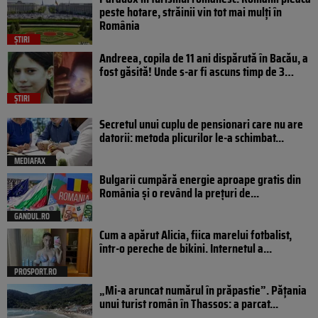
peste hotare, străinii vin tot mai mulți în
România
ȘTIRI
Andreea, copila de 11 ani dispărută în Bacău, a
fost găsită! Unde s-ar fi ascuns timp de 3…
ȘTIRI
Secretul unui cuplu de pensionari care nu are
datorii: metoda plicurilor le-a schimbat...
MEDIAFAX
Bulgarii cumpără energie aproape gratis din
România și o revând la prețuri de...
GANDUL.RO
Cum a apărut Alicia, fiica marelui fotbalist,
într-o pereche de bikini. Internetul a...
PROSPORT.RO
„Mi-a aruncat numărul în prăpastie”. Pățania
unui turist român în Thassos: a parcat...