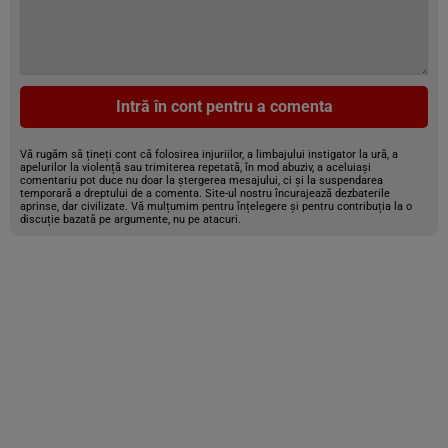
Intră în cont pentru a comenta
Vă rugăm să țineți cont că folosirea injuriilor, a limbajului instigator la ură, a
apelurilor la violență sau trimiterea repetată, în mod abuziv, a aceluiași
comentariu pot duce nu doar la ștergerea mesajului, ci și la suspendarea
temporară a dreptului de a comenta. Site-ul nostru încurajează dezbaterile
aprinse, dar civilizate. Vă mulțumim pentru înțelegere și pentru contribuția la o
discuție bazată pe argumente, nu pe atacuri.