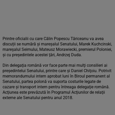
Printre oficialii cu care Călin Popescu Tăriceanu va avea
discuții se numără și mareşalul Senatului, Marek Kuchcinski,
mareşalul Seimului, Mateusz Morawiecki, premierul Poloniei,
şi cu preşedintele acestei ţări, Andrzej Duda.
Din delegaţia română vor face parte mai mulţi consilieri ai
preşedintelui Senatului, printre care și Daniel Chiţoiu. Potrivit
memorandumului intern aprobat luni în Biroul permanent al
Senatului, partea polonă va suporta costurile legate de
cazare şi transport intern pentru întreaga delegaţie română.
Acţiunea este prevăzută în Programul Acţiunilor de relaţii
externe ale Senatului pentru anul 2018.