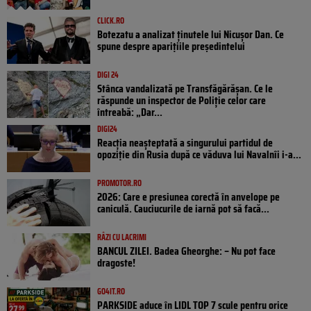
CLICK.RO
Botezatu a analizat ținutele lui Nicușor Dan. Ce
spune despre aparițiile președintelui
DIGI 24
Stânca vandalizată pe Transfăgărășan. Ce le
răspunde un inspector de Poliție celor care
întreabă: „Dar...
DIGI24
Reacția neașteptată a singurului partidul de
opoziţie din Rusia după ce văduva lui Navalnîi i-a...
PROMOTOR.RO
2026: Care e presiunea corectă în anvelope pe
caniculă. Cauciucurile de iarnă pot să facă...
RÂZI CU LACRIMI
BANCUL ZILEI. Badea Gheorghe: – Nu pot face
dragoste!
GO4IT.RO
PARKSIDE aduce în LIDL TOP 7 scule pentru orice