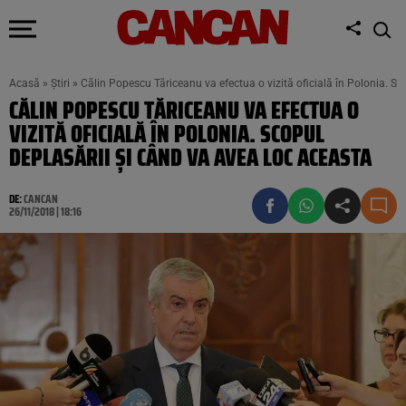
Acasă
»
Știri
»
Călin Popescu Tăriceanu va efectua o vizită oficială în Polonia. Sc
CĂLIN POPESCU TĂRICEANU VA EFECTUA O
VIZITĂ OFICIALĂ ÎN POLONIA. SCOPUL
DEPLASĂRII ȘI CÂND VA AVEA LOC ACEASTA
DE:
CANCAN
26/11/2018 | 18:16