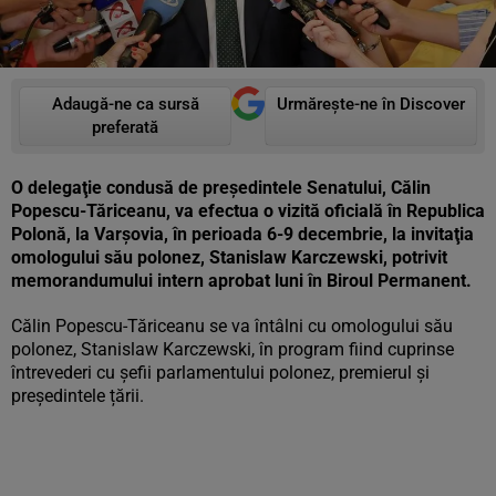
Adaugă-ne ca sursă
Urmărește-ne în Discover
preferată
O delegaţie condusă de preşedintele Senatului, Călin
Popescu-Tăriceanu, va efectua o vizită oficială în Republica
Polonă, la Varşovia, în perioada 6-9 decembrie, la invitaţia
omologului său polonez, Stanislaw Karczewski, potrivit
memorandumului intern aprobat luni în Biroul Permanent.
Călin Popescu-Tăriceanu se va întâlni cu omologului său
polonez, Stanislaw Karczewski, în program fiind cuprinse
întrevederi cu şefii parlamentului polonez, premierul şi
preşedintele țării.