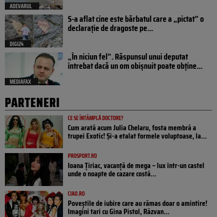
ADEVARUL
S-a aflat cine este bărbatul care a „pictat” o
declarație de dragoste pe...
DIGI24
„În niciun fel”. Răspunsul unui deputat
întrebat dacă un om obișnuit poate obține...
MEDIAFAX
PARTENERI
CE SE ÎNTÂMPLĂ DOCTORE?
Cum arată acum Julia Chelaru, fosta membră a
trupei Exotic! Și-a etalat formele voluptoase, la...
PROSPORT.RO
Ioana Țiriac, vacanță de mega – lux într-un castel
unde o noapte de cazare costă...
CIAO.RO
Poveştile de iubire care au rămas doar o amintire!
Imagini tari cu Gina Pistol, Răzvan...