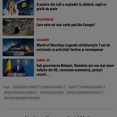
O jucărie din Lidl a explodat la căldură: copil cu
grefă de piele
DESCOPERA.RO
Care este cel mai vechi pod din Europa?
GO4GAMES
World of Warships Legends sărbătorește 7 ani de
existență cu activități festive și recompense
GANDUL.RO
Sub guvernarea Bolojan, România are cea mai mare
inflație din UE, recesiune economică, prețuri
record...
Tags:
castigatori sezon 7 mireasa antena 1
sezon 7 mireasa antena 1
show mireasa antena 1
simona gherghe
simona gherghe antena 1
simona gherghe mireasa