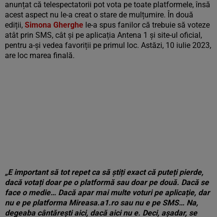
anunțat că telespectatorii pot vota pe toate platformele, însă
acest aspect nu le-a creat o stare de mulțumire. În două
ediții,
Simona Gherghe
le-a spus fanilor că trebuie să voteze
atât prin SMS, cât și pe aplicația Antena 1 și site-ul oficial,
pentru a-și vedea favoriții pe primul loc. Astăzi, 10 iulie 2023,
are loc marea finală.
„E important să tot repet ca să știți exact că puteți pierde,
dacă votați doar pe o platformă sau doar pe două. Dacă se
face o medie… Dacă apar mai multe voturi pe aplicație, dar
nu e pe platforma Mireasa.a1.ro sau nu e pe SMS… Na,
degeaba cântărești aici, dacă aici nu e. Deci, așadar, se