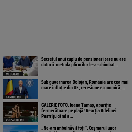
Secretul unui cuplu de pensionari care nu are
datorii: metoda plicurilor le-a schimbat...
MEDIAFAX
Sub guvernarea Bolojan, România are cea mai
mare inflație din UE, recesiune economică,...
GANDUL.RO
GALERIE FOTO. Ioana Tamaş, apariție
fermecătoare pe plajă! Reacția Adelinei
Pestrițu când a...
PROSPORT.RO
„Ne-am îmbolnăvit toți”. Coșmarul unor