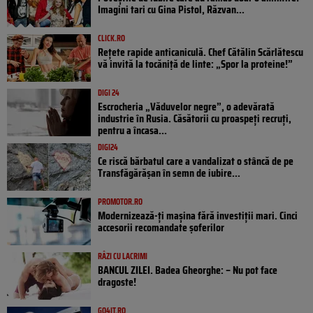
Imagini tari cu Gina Pistol, Răzvan...
CLICK.RO
Rețete rapide anticaniculă. Chef Cătălin Scărlătescu
vă invită la tocăniță de linte: „Spor la proteine!”
DIGI 24
Escrocheria „Văduvelor negre”, o adevărată
industrie în Rusia. Căsătorii cu proaspeți recruți,
pentru a încasa...
DIGI24
Ce riscă bărbatul care a vandalizat o stâncă de pe
Transfăgărășan în semn de iubire...
PROMOTOR.RO
Modernizează-ți mașina fără investiții mari. Cinci
accesorii recomandate șoferilor
RÂZI CU LACRIMI
BANCUL ZILEI. Badea Gheorghe: – Nu pot face
dragoste!
GO4IT.RO