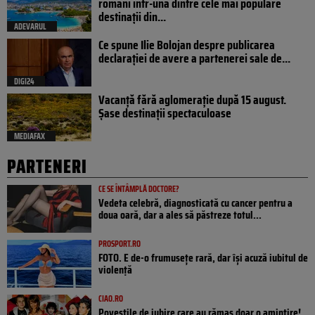
români într-una dintre cele mai populare
destinații din...
ADEVARUL
Ce spune Ilie Bolojan despre publicarea
declarației de avere a partenerei sale de...
DIGI24
Vacanță fără aglomerație după 15 august.
Șase destinații spectaculoase
MEDIAFAX
PARTENERI
CE SE ÎNTÂMPLĂ DOCTORE?
Vedeta celebră, diagnosticată cu cancer pentru a
doua oară, dar a ales să păstreze totul...
PROSPORT.RO
FOTO. E de-o frumusețe rară, dar își acuză iubitul de
violență
CIAO.RO
Poveştile de iubire care au rămas doar o amintire!