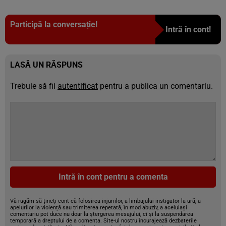
Participă la conversație!
Intră în cont!
LASĂ UN RĂSPUNS
Trebuie să fii
autentificat
pentru a publica un comentariu.
Intră în cont pentru a comenta
Vă rugăm să țineți cont că folosirea injuriilor, a limbajului instigator la ură, a
apelurilor la violență sau trimiterea repetată, în mod abuziv, a aceluiași
comentariu pot duce nu doar la ștergerea mesajului, ci și la suspendarea
temporară a dreptului de a comenta. Site-ul nostru încurajează dezbaterile