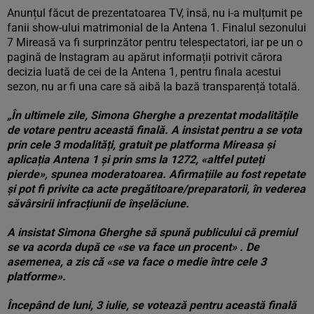
Anunțul făcut de prezentatoarea TV, însă, nu i-a mulțumit pe
fanii show-ului matrimonial de la Antena 1. Finalul sezonului
7 Mireasă va fi surprinzător pentru telespectatori, iar pe un o
pagină de Instagram au apărut informații potrivit cărora
decizia luată de cei de la Antena 1, pentru finala acestui
sezon, nu ar fi una care să aibă la bază transparență totală.
„În ultimele zile, Simona Gherghe a prezentat modalitățile
de votare pentru această finală. A insistat pentru a se vota
prin cele 3 modalități, gratuit pe platforma Mireasa și
aplicația Antena 1 și prin sms la 1272, «altfel puteți
pierde», spunea moderatoarea. Afirmațiile au fost repetate
și pot fi privite ca acte pregătitoare/preparatorii, în vederea
săvârsirii infracțiunii de înșelăciune.
A insistat Simona Gherghe să spună publicului că premiul
se va acorda după ce «se va face un procent» . De
asemenea, a zis că «se va face o medie între cele 3
platforme».
Începând de luni, 3 iulie, se votează pentru această finală