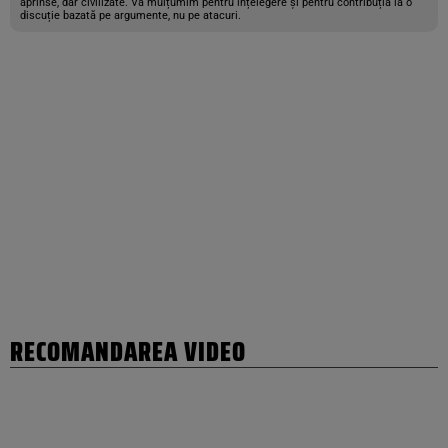
aprinse, dar civilizate. Vă mulțumim pentru înțelegere și pentru contribuția la o
discuție bazată pe argumente, nu pe atacuri.
RECOMANDAREA VIDEO