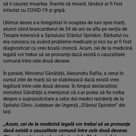
să îi cauzez moartea. Înainte să moară, tânărul ar fi fost
infectat cu COVID-19 și gripă.
Ultimul deces s-a înregistrat în noaptea de luni spre marți,
atunci când brancardierul de 54 de ani se afla pe secția de
Terapie Intensivă a Spitalului Sfântul Spiridon. Bărbatul nu
era cunoscu ca având probleme medicale și nici nu ar fi fost
diagnosticat cu vreo boală cronică. Acum, cei de la medicină
legală vor trebui să se pronunţe dacă există o cauzalitate
comună între cele două decese.
În paralel, Ministrul Sănătății, Alexandru Rafila, a cerut în
cursul zilei de marţi să se stabilească dacă există vreo
legătură între cele două decese. În timpul declaraţiilor,
ministrul Sănătății a menţionat că s-ar putea să fie vorba
despre o suprasolicitare a celor doi medici rezidenţi de la
Spitalul Clinic Județean de Urgență „Sfântul Spiridon” din
Iași.
„Acum, cei de la medicină legală vor trebui să se pronunţe
dacă există o cauzalitate comună între cele două decese.