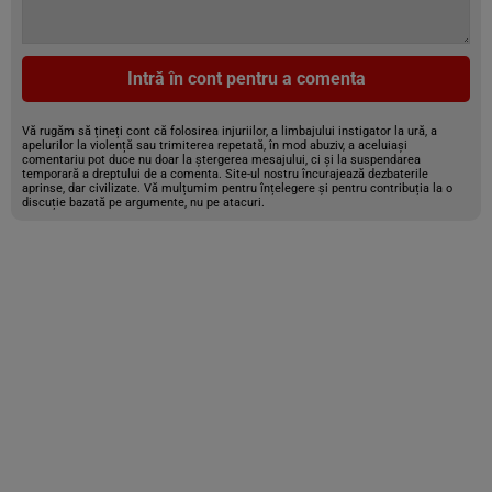
Intră în cont pentru a comenta
Vă rugăm să țineți cont că folosirea injuriilor, a limbajului instigator la ură, a
apelurilor la violență sau trimiterea repetată, în mod abuziv, a aceluiași
comentariu pot duce nu doar la ștergerea mesajului, ci și la suspendarea
temporară a dreptului de a comenta. Site-ul nostru încurajează dezbaterile
aprinse, dar civilizate. Vă mulțumim pentru înțelegere și pentru contribuția la o
discuție bazată pe argumente, nu pe atacuri.