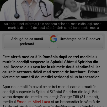
Au apărut noi informaţii din ancheta celor doi medici din Iaşi care au
murit la distanță de două săptămâni/ sursă foto: social media
Adaugă-ne ca sursă
Urmărește-ne în Discover
preferată
Este alertă medicală în România după ce trei medici au
murit în condiții suspecte la Spitalul Sfântul Spiridon din
Iași. Decesele au avut loc în ultimele două săptămâni, iar
cauzele acestora ridică mari semne de întrebare. Printre
victime se numără doi medici rezidenți și un brancardier.
Apar noi detalii în cazul celor trei medici care au murit în
condiții suspecte la Spitalul Sfântul Spiridon din Iași. Este
vorba despre doi medici rezidenți: George Tilă (31 de ani),
medicul
Emanuel-Mirel Luca
și un brancardier în vârstă de
54 de ani. Ancheta încă este în desfășurare, iar întrebările au