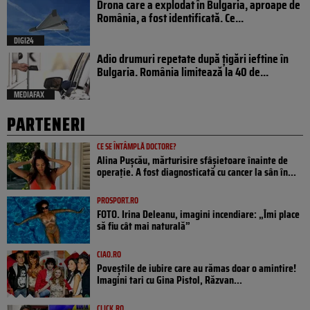
Drona care a explodat în Bulgaria, aproape de
România, a fost identificată. Ce...
DIGI24
Adio drumuri repetate după țigări ieftine în
Bulgaria. România limitează la 40 de...
MEDIAFAX
PARTENERI
CE SE ÎNTÂMPLĂ DOCTORE?
Alina Pușcău, mărturisire sfâșietoare înainte de
operație. A fost diagnosticată cu cancer la sân în...
PROSPORT.RO
FOTO. Irina Deleanu, imagini incendiare: „Îmi place
să fiu cât mai naturală”
CIAO.RO
Poveştile de iubire care au rămas doar o amintire!
Imagini tari cu Gina Pistol, Răzvan...
CLICK.RO