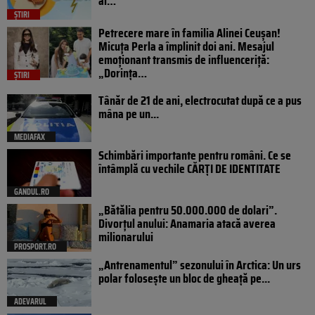
ai…
ȘTIRI
Petrecere mare în familia Alinei Ceușan!
Micuța Perla a împlinit doi ani. Mesajul
emoționant transmis de influenceriță:
„Dorința…
ȘTIRI
Tânăr de 21 de ani, electrocutat după ce a pus
mâna pe un...
MEDIAFAX
Schimbări importante pentru români. Ce se
întâmplă cu vechile CĂRȚI DE IDENTITATE
GANDUL.RO
„Bătălia pentru 50.000.000 de dolari”.
Divorțul anului: Anamaria atacă averea
milionarului
PROSPORT.RO
„Antrenamentul” sezonului în Arctica: Un urs
polar folosește un bloc de gheață pe...
ADEVARUL