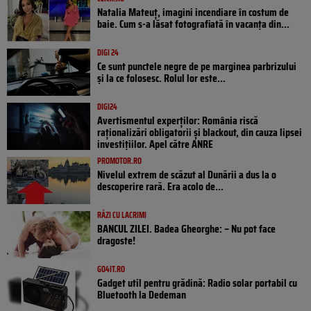
Natalia Mateuț, imagini incendiare în costum de
baie. Cum s-a lăsat fotografiată în vacanța din...
DIGI 24
Ce sunt punctele negre de pe marginea parbrizului
și la ce folosesc. Rolul lor este...
DIGI24
Avertismentul experților: România riscă
raționalizări obligatorii și blackout, din cauza lipsei
investițiilor. Apel către ANRE
PROMOTOR.RO
Nivelul extrem de scăzut al Dunării a dus la o
descoperire rară. Era acolo de...
RÂZI CU LACRIMI
BANCUL ZILEI. Badea Gheorghe: – Nu pot face
dragoste!
GO4IT.RO
Gadget util pentru grădină: Radio solar portabil cu
Bluetooth la Dedeman