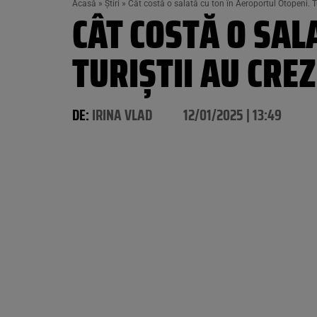
Acasă
»
Știri
»
Cât costă o salată cu ton în Aeroportul Otopeni. Tu
CÂT COSTĂ O SAL
TURIȘTII AU CRE
DE:
IRINA VLAD
12/01/2025 | 13:49