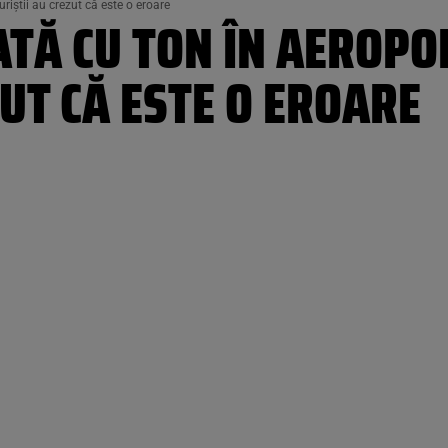
riștii au crezut că este o eroare
ATĂ CU TON ÎN AEROPO
ZUT CĂ ESTE O EROARE