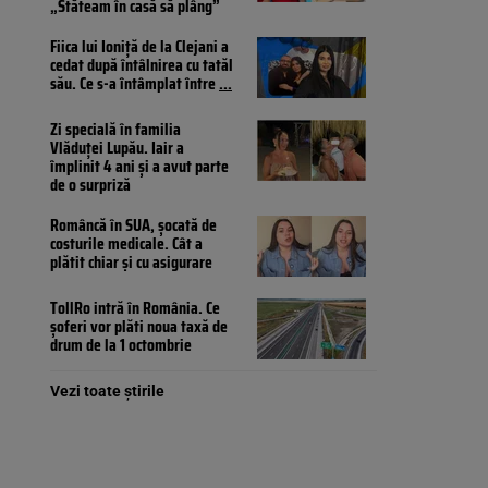
„Stăteam în casă să plâng”
Fiica lui Ioniță de la Clejani a
cedat după întâlnirea cu tatăl
său. Ce s-a întâmplat între
...
Zi specială în familia
Vlăduței Lupău. Iair a
împlinit 4 ani și a avut parte
de o surpriză
Româncă în SUA, șocată de
costurile medicale. Cât a
plătit chiar și cu asigurare
TollRo intră în România. Ce
șoferi vor plăti noua taxă de
drum de la 1 octombrie
Vezi toate știrile