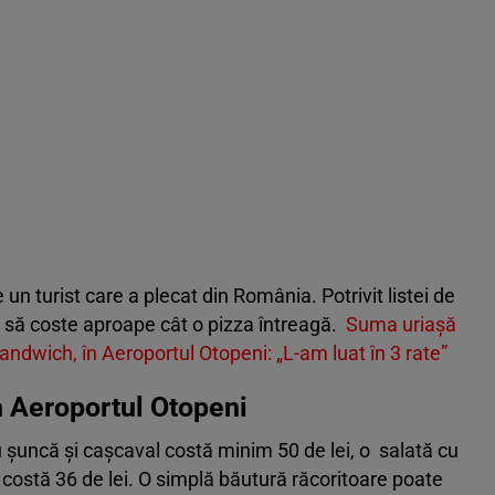
un turist care a plecat din România. Potrivit listei de
ns să coste aproape cât o pizza întreagă.
Suma uriașă
ndwich, în Aeroportul Otopeni: „L-am luat în 3 rate”
în Aeroportul Otopeni
șuncă și cașcaval costă minim 50 de lei, o salată cu
za costă 36 de lei. O simplă băutură răcoritoare poate