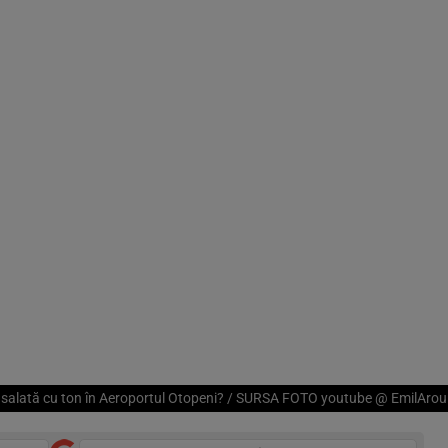
 salată cu ton în Aeroportul Otopeni? / SURSA FOTO youtube @ EmilAr