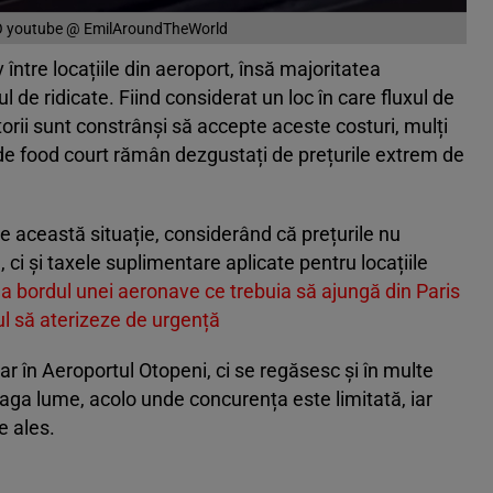
 youtube @ EmilAroundTheWorld
v între locațiile din aeroport, însă majoritatea
 de ridicate. Fiind considerat un loc în care fluxul de
lătorii sunt constrânși să accepte aceste costuri, mulți
de food court rămân dezgustați de prețurile extrem de
e această situație, considerând că prețurile nu
, ci și taxele suplimentare aplicate pentru locațiile
la bordul unei aeronave ce trebuia să ajungă din Paris
nul să aterizeze de urgență
oar în Aeroportul Otopeni, ci se regăsesc și în multe
reaga lume, acolo unde concurența este limitată, iar
e ales.