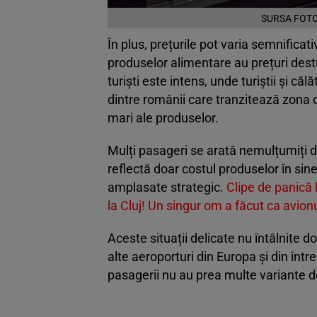
SURSA FOTO
În plus, prețurile pot varia semnificati
produselor alimentare au prețuri destul
turiști este intens, unde turiștii și că
dintre românii care tranzitează zona 
mari ale produselor.
Mulți pasageri se arată nemulțumiți d
reflectă doar costul produselor în sine
amplasate strategic.
Clipe de panică 
la Cluj! Un singur om a făcut ca avio
Aceste situații delicate nu întâlnite d
alte aeroporturi din Europa și din înt
pasagerii nu au prea multe variante d