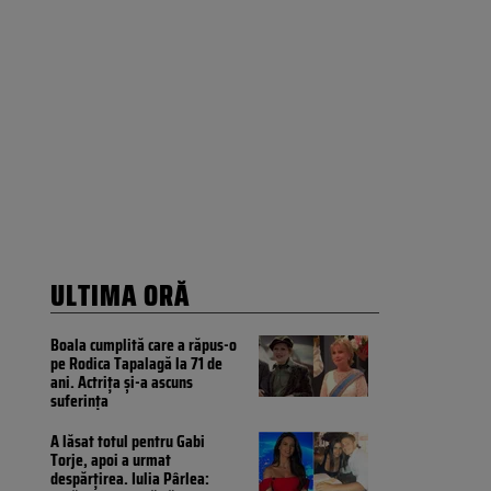
ULTIMA ORĂ
Boala cumplită care a răpus-o
pe Rodica Tapalagă la 71 de
ani. Actrița și-a ascuns
suferința
A lăsat totul pentru Gabi
Torje, apoi a urmat
despărțirea. Iulia Pârlea: