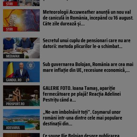
ȘTIRI
Meteorologii Accuweather anunță un nou val
de caniculă în România, începând cu 16 august.
Câte zile durează și…
ȘTIRI
Secretul unui cuplu de pensionari care nu are
datorii: metoda plicurilor le-a schimbat...
MEDIAFAX
Sub guvernarea Bolojan, România are cea mai
mare inflație din UE, recesiune economică,...
GANDUL.RO
GALERIE FOTO. Ioana Tamaş, apariție
fermecătoare pe plajă! Reacția Adelinei
Pestrițu când a...
PROSPORT.RO
„Ne-am îmbolnăvit toți”. Coșmarul unor
români într-una dintre cele mai populare
destinații din...
ADEVARUL
Ce spune Ilie Bolojan despre publicarea