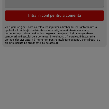
Intră în cont pentru a comenta
Vă rugăm să țineți cont că folosirea injuriilor, a limbajului instigator la ură, a
apelurilor la violență sau trimiterea repetată, în mod abuziv, a aceluiași
comentariu pot duce nu doar la ștergerea mesajului, ci și la suspendarea
temporară a dreptului de a comenta. Site-ul nostru încurajează dezbaterile
aprinse, dar civilizate. Vă mulțumim pentru înțelegere și pentru contribuția la o
discuție bazată pe argumente, nu pe atacuri.