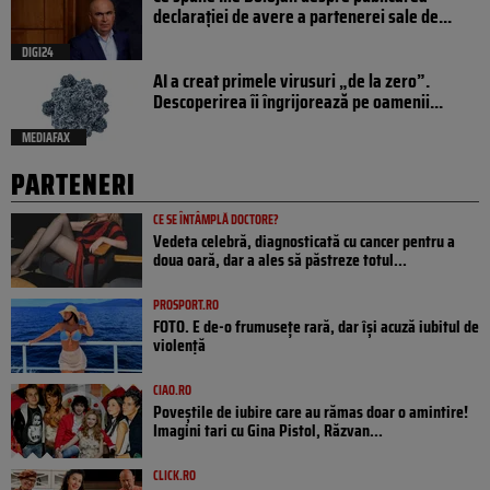
declarației de avere a partenerei sale de...
DIGI24
AI a creat primele virusuri „de la zero”.
Descoperirea îi îngrijorează pe oamenii...
MEDIAFAX
PARTENERI
CE SE ÎNTÂMPLĂ DOCTORE?
Vedeta celebră, diagnosticată cu cancer pentru a
doua oară, dar a ales să păstreze totul...
PROSPORT.RO
FOTO. E de-o frumusețe rară, dar își acuză iubitul de
violență
CIAO.RO
Poveştile de iubire care au rămas doar o amintire!
Imagini tari cu Gina Pistol, Răzvan...
CLICK.RO