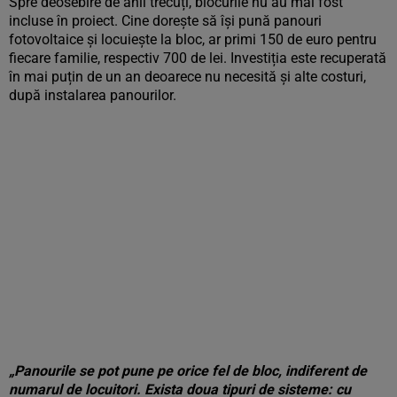
Spre deosebire de anii trecuți, blocurile nu au mai fost
incluse în proiect. Cine dorește să își pună panouri
fotovoltaice și locuiește la bloc, ar primi 150 de euro pentru
fiecare familie, respectiv 700 de lei. Investiția este recuperată
în mai puțin de un an deoarece nu necesită și alte costuri,
după instalarea panourilor.
„Panourile se pot pune pe orice fel de bloc, indiferent de
numarul de locuitori. Exista doua tipuri de sisteme: cu