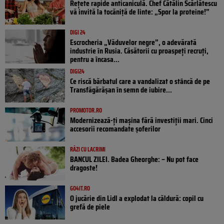
Rețete rapide anticaniculă. Chef Cătălin Scărlătescu
vă invită la tocăniță de linte: „Spor la proteine!”
DIGI 24
Escrocheria „Văduvelor negre”, o adevărată
industrie în Rusia. Căsătorii cu proaspeți recruți,
pentru a încasa...
DIGI24
Ce riscă bărbatul care a vandalizat o stâncă de pe
Transfăgărășan în semn de iubire...
PROMOTOR.RO
Modernizează-ți mașina fără investiții mari. Cinci
accesorii recomandate șoferilor
RÂZI CU LACRIMI
BANCUL ZILEI. Badea Gheorghe: – Nu pot face
dragoste!
GO4IT.RO
O jucărie din Lidl a explodat la căldură: copil cu
grefă de piele