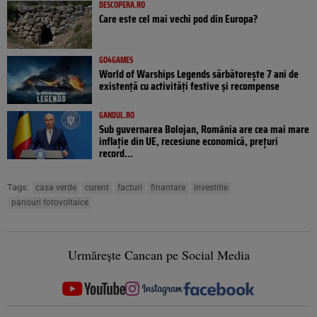
DESCOPERA.RO
Care este cel mai vechi pod din Europa?
GO4GAMES
World of Warships Legends sărbătorește 7 ani de
existență cu activități festive și recompense
GANDUL.RO
Sub guvernarea Bolojan, România are cea mai mare
inflație din UE, recesiune economică, prețuri
record...
Tags:
casa verde
curent
facturi
finantare
investitie
panouri fotovoltaice
Urmărește Cancan pe Social Media