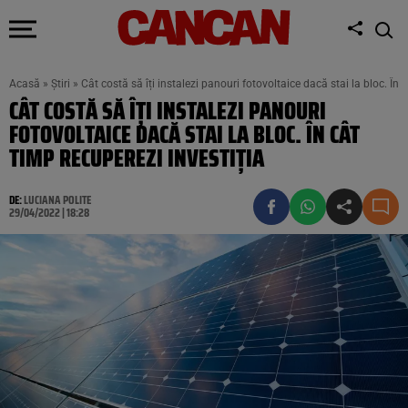
Acasă
»
Știri
»
Cât costă să îți instalezi panouri fotovoltaice dacă stai la bloc. În 
CÂT COSTĂ SĂ ÎȚI INSTALEZI PANOURI
FOTOVOLTAICE DACĂ STAI LA BLOC. ÎN CÂT
TIMP RECUPEREZI INVESTIȚIA
DE:
LUCIANA POLITE
29/04/2022 | 18:28