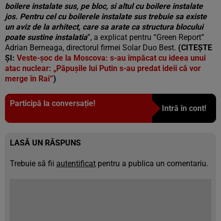
boilere instalate sus, pe bloc, si altul cu boilere instalate
jos. Pentru cel cu boilerele instalate sus trebuie sa existe
un aviz de la arhitect, care sa arate ca structura blocului
poate sustine instalatia
”, a explicat pentru “Green Report”
Adrian Berneaga, directorul firmei Solar Duo Best.
(CITEȘTE
ȘI:
Veste-şoc de la Moscova: s-au împăcat cu ideea unui
atac nuclear: „Păpuşile lui Putin s-au predat ideii că vor
merge în Rai”
)
Participă la conversație!
Intră în cont!
LASĂ UN RĂSPUNS
Trebuie să fii
autentificat
pentru a publica un comentariu.