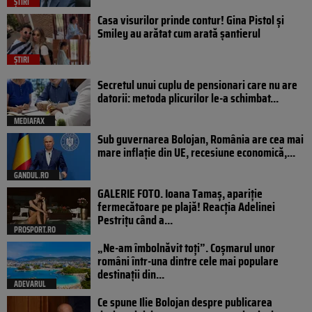
ȘTIRI
Casa visurilor prinde contur! Gina Pistol și
Smiley au arătat cum arată șantierul
ȘTIRI
Secretul unui cuplu de pensionari care nu are
datorii: metoda plicurilor le-a schimbat...
MEDIAFAX
Sub guvernarea Bolojan, România are cea mai
mare inflație din UE, recesiune economică,...
GANDUL.RO
GALERIE FOTO. Ioana Tamaş, apariție
fermecătoare pe plajă! Reacția Adelinei
Pestrițu când a...
PROSPORT.RO
„Ne-am îmbolnăvit toți”. Coșmarul unor
români într-una dintre cele mai populare
destinații din...
ADEVARUL
Ce spune Ilie Bolojan despre publicarea