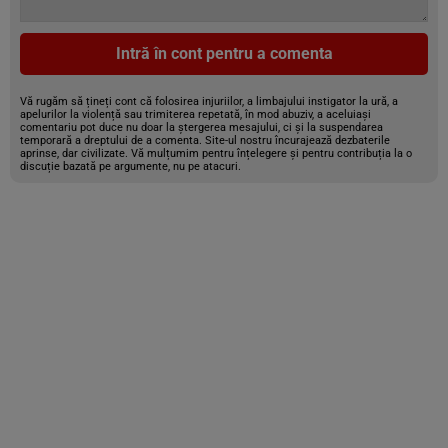
Intră în cont pentru a comenta
Vă rugăm să țineți cont că folosirea injuriilor, a limbajului instigator la ură, a
apelurilor la violență sau trimiterea repetată, în mod abuziv, a aceluiași
comentariu pot duce nu doar la ștergerea mesajului, ci și la suspendarea
temporară a dreptului de a comenta. Site-ul nostru încurajează dezbaterile
aprinse, dar civilizate. Vă mulțumim pentru înțelegere și pentru contribuția la o
discuție bazată pe argumente, nu pe atacuri.