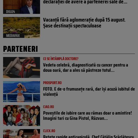
declarației de avere a partenerei sale de...
DIGI24
Vacanță fără aglomerație după 15 august.
Șase destinații spectaculoase
MEDIAFAX
PARTENERI
CE SE ÎNTÂMPLĂ DOCTORE?
Vedeta celebră, diagnosticată cu cancer pentru a
doua oară, dar a ales să păstreze totul...
PROSPORT.RO
FOTO. E de-o frumusețe rară, dar își acuză iubitul de
violență
CIAO.RO
Poveştile de iubire care au rămas doar o amintire!
Imagini tari cu Gina Pistol, Răzvan...
CLICK.RO
Rețete rapide anticaniculă. Chef Cătălin Scărlătescu