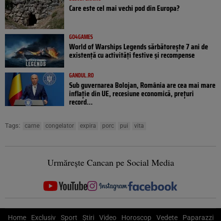
Care este cel mai vechi pod din Europa?
GO4GAMES
World of Warships Legends sărbătorește 7 ani de
existență cu activități festive și recompense
GANDUL.RO
Sub guvernarea Bolojan, România are cea mai mare
inflație din UE, recesiune economică, prețuri
record...
Tags:
carne
congelator
expira
porc
pui
vita
Urmărește Cancan pe Social Media
Home
Exclusiv
Sport
Știri
Video
Horoscop
Vedete
Paparazzi