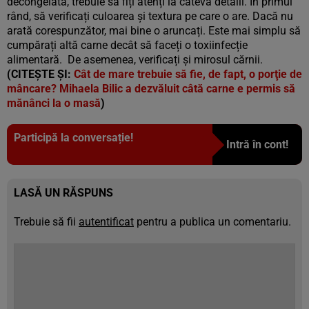
decongelată, trebuie să fiți atenți la câteva detalii. În primul
rând, să verificați culoarea și textura pe care o are. Dacă nu
arată corespunzător, mai bine o aruncați. Este mai simplu să
cumpărați altă carne decât să faceți o toxiinfecție
alimentară. De asemenea, verificați și mirosul cărnii.
(CITEȘTE ȘI:
Cât de mare trebuie să fie, de fapt, o porţie de
mâncare? Mihaela Bilic a dezvăluit câtă carne e permis să
mănânci la o masă
)
Participă la conversație!
Intră în cont!
LASĂ UN RĂSPUNS
Trebuie să fii
autentificat
pentru a publica un comentariu.