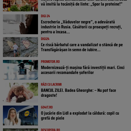
vă invită la tocăniță de linte: „Spor la proteine!”
DIGI 24
Escrocheria „Văduvelor negre”, o adevărată
industrie în Rusia. Căsătorii cu proaspeți recruți,
pentru a încasa...
DIGI24
Ce riscă bărbatul care a vandalizat o stâncă de pe
Transfăgărășan în semn de iubire...
PROMOTOR.RO
Modernizează-ți mașina fără investiții mari. Cinci
accesorii recomandate șoferilor
RÂZI CU LACRIMI
BANCUL ZILEI. Badea Gheorghe: – Nu pot face
dragoste!
GO4IT.RO
O jucărie din Lidl a explodat la căldură: copil cu
grefă de piele
DESCOPERA.RO