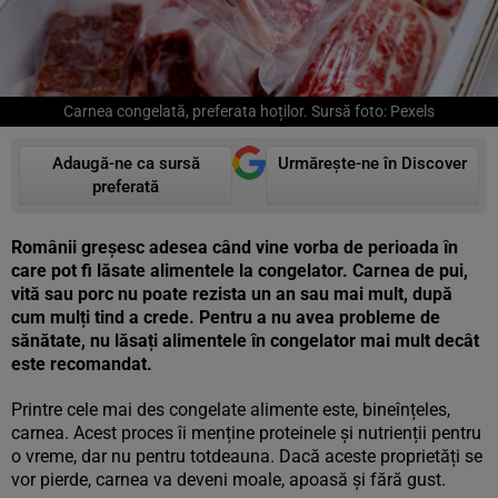
Carnea congelată, preferata hoților. Sursă foto: Pexels
Adaugă-ne ca sursă
Urmărește-ne în Discover
preferată
Românii greșesc adesea când vine vorba de perioada în
care pot fi lăsate alimentele la congelator. Carnea de pui,
vită sau porc nu poate rezista un an sau mai mult, după
cum mulți tind a crede. Pentru a nu avea probleme de
sănătate, nu lăsați alimentele în congelator mai mult decât
este recomandat.
Printre cele mai des congelate alimente este, bineînțeles,
carnea. Acest proces îi menține proteinele și nutrienții pentru
o vreme, dar nu pentru totdeauna. Dacă aceste proprietăți se
vor pierde, carnea va deveni moale, apoasă și fără gust.