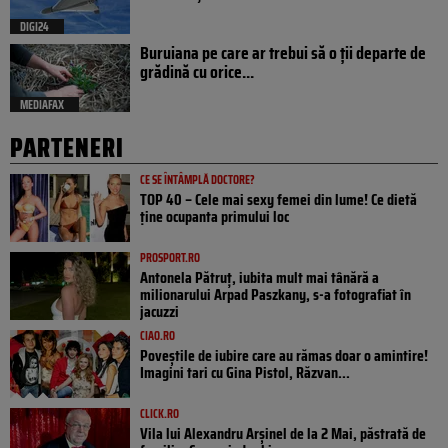
DIGI24
Buruiana pe care ar trebui să o ții departe de
grădină cu orice...
MEDIAFAX
PARTENERI
CE SE ÎNTÂMPLĂ DOCTORE?
TOP 40 – Cele mai sexy femei din lume! Ce dietă
ține ocupanta primului loc
PROSPORT.RO
Antonela Pătruț, iubita mult mai tânără a
milionarului Arpad Paszkany, s-a fotografiat în
jacuzzi
CIAO.RO
Poveştile de iubire care au rămas doar o amintire!
Imagini tari cu Gina Pistol, Răzvan...
CLICK.RO
Vila lui Alexandru Arșinel de la 2 Mai, păstrată de