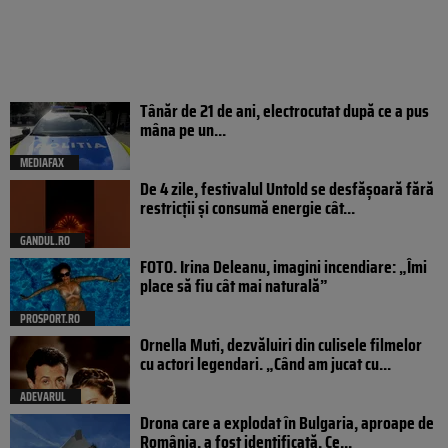
Tânăr de 21 de ani, electrocutat după ce a pus
mâna pe un...
MEDIAFAX
De 4 zile, festivalul Untold se desfășoară fără
restricții și consumă energie cât...
GANDUL.RO
FOTO. Irina Deleanu, imagini incendiare: „Îmi
place să fiu cât mai naturală”
PROSPORT.RO
Ornella Muti, dezvăluiri din culisele filmelor
cu actori legendari. „Când am jucat cu...
ADEVARUL
Drona care a explodat în Bulgaria, aproape de
România, a fost identificată. Ce...