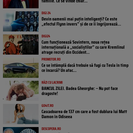
familie. Ce se vinde chiar...
DIGI 24
Devin oamenii mai puțin inteligenți? Ce este
„efectul Flynn invers” și de ce îi îngrijorează...
DIGI24
Cum funcționează Sovintern, noua rețea
internațională a „socialiștilor” cu care Kremlinul
atrage recruți din Occident...
PROMOTOR.RO
Ce se întâmplă dacă trebuie să fugi cu Tesla în timp
ce încarcă? Un atac...
RÂZI CU LACRIMI
BANCUL ZILEI. Badea Gheorghe: – Nu pot face
dragoste!
GO4IT.RO
Cascadoarea de 137 cm care a fost dublura lui Matt
Damon în Odiseea
DESCOPERA.RO