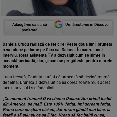
Adaugă-ne ca sursă
Urmărește-ne în Discover
preferată
Daniela Crudu radiază de fericire! Peste două luni, bruneta
o va aduce pe lume pe fiica sa, Daiana. În cadrul unui
interviu, fosta asistentă TV a dezvăluit cum se simte în
această perioadă, dar, și cum se pregătește pentru marele
moment.
Luna trecută, Cruduța a aflat că urmează să devină mamă
de fetiță. Bruneta a dezvăluit că își dorea foarte mult acest
lucru, iar visul i s-a îndeplinit.
„Ce moment frumos! O va chema Daiana! Am primit testul
din America, pe mail. Este 100% fetiță. Îmi doream fetiță.
Prima oară nu știam nici eu, dar m-am gândit mai bine, la
fetiță o să știu eu ce să îi fac. Vreau să fac băiță cu ea,