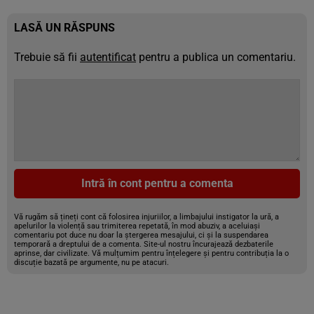
LASĂ UN RĂSPUNS
Trebuie să fii
autentificat
pentru a publica un comentariu.
Intră în cont pentru a comenta
Vă rugăm să țineți cont că folosirea injuriilor, a limbajului instigator la ură, a
apelurilor la violență sau trimiterea repetată, în mod abuziv, a aceluiași
comentariu pot duce nu doar la ștergerea mesajului, ci și la suspendarea
temporară a dreptului de a comenta. Site-ul nostru încurajează dezbaterile
aprinse, dar civilizate. Vă mulțumim pentru înțelegere și pentru contribuția la o
discuție bazată pe argumente, nu pe atacuri.