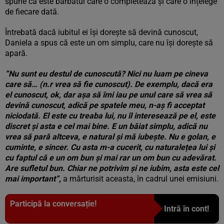
spune că este bărbatul care o completează și care o înțelege
de fiecare dată.
Întrebată dacă iubitul ei își dorește să devină cunoscut,
Daniela a spus că este un om simplu, care nu își dorește să
apară.
”Nu sunt eu destul de cunoscută? Nici nu luam pe cineva
care să… (n.r vrea să fie cunoscut). De exemplu, dacă era
el cunoscut, ok, dar așa să îmi iau pe unul care să vrea să
devină cunoscut, adică pe spatele meu, n-aș fi acceptat
niciodată. El este cu treaba lui, nu îl interesează pe el, este
discret și asta e cel mai bine. E un băiat simplu, adică nu
vrea să pară altceva, e natural și mă iubește. Nu e golan, e
cuminte, e sincer. Cu asta m-a cucerit, cu naturalețea lui și
cu faptul că e un om bun și mai rar un om bun cu adevărat.
Are sufletul bun. Chiar ne potrivim și ne iubim, asta este cel
mai important”,
a mărturisit aceasta, în cadrul unei emisiuni.
Participă la conversație!
Intră în cont!