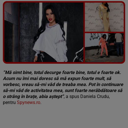
Vezi galeria foto
4 poze
”Mă simt bine, totul decurge foarte bine, totul e foarte ok.
Acum nu îmi mai doresc să mă expun foarte mult, să
vorbesc, vreau să-mi văd de treaba mea. Pot în continuare
să-mi văd de activitatea mea, sunt foarte nerăbdătoare să
o strâng în brațe, abia aștept”
, a spus Daniela Crudu,
pentru
Spynews.ro
.