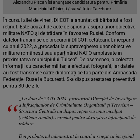
Alexandru Piscan își anunțase candidatura pentru Primăria
Municipiului Ploiești / sursă foto: Facebook
În cursul zilei de vineri, DIICOT a anunțat că bărbatul a fost
reținut. Este acuzat de acte de spionaj asupra unor obiective
militare NATO și de trădare în favoarea Rusiei. Conform
datelor transmise de procurorii DIICOT, cetățeanul, începând
cu anul 2022, a „procedat la supravegherea unor obiective
militare românești sau aparținând NATO amplasate în
proximitatea municipiului Tulcea”. De asemenea, a colectat
informații cu caracter militar, a efectuat fotografii, iar datele
au fost transmise către diplomați ce fac parte din Ambasada
Federației Ruse la București. S-a dispus arestarea preventivă
pentru 30 de zile.
„La data de 23.05.2024, procurorii Direcției de Investigare
a Infracțiunilor de Criminalitate Organizată și Terorism –
Structura Centrală au dispus reținerea unui inculpat
(cetățean român), cercetat pentru săvârșirea infracțiunii de
trădare.
Din probatoriul administrat în cauză a reieșit că începând