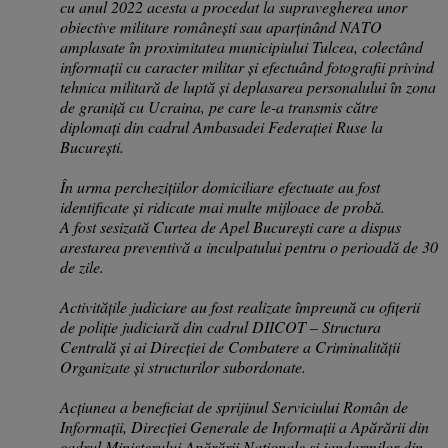
cu anul 2022 acesta a procedat la supravegherea unor
obiective militare românești sau aparținând NATO
amplasate în proximitatea municipiului Tulcea, colectând
informații cu caracter militar și efectuând fotografii privind
tehnica militară de luptă și deplasarea personalului în zona
de graniță cu Ucraina, pe care le-a transmis către
diplomați din cadrul Ambasadei Federației Ruse la
București.
În urma perchezițiilor domiciliare efectuate au fost
identificate și ridicate mai multe mijloace de probă.
A fost sesizată Curtea de Apel București care a dispus
arestarea preventivă a inculpatului pentru o perioadă de 30
de zile.
Activitățile judiciare au fost realizate împreună cu ofițerii
de poliție judiciară din cadrul DIICOT – Structura
Centrală și ai Direcției de Combatere a Criminalității
Organizate și structurilor subordonate.
Acțiunea a beneficiat de sprijinul Serviciului Român de
Informații, Direcției Generale de Informații a Apărării din
cadrul Ministerului Apărării Naționale și jandarmilor din