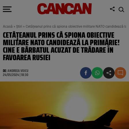
Acasă
»
Știri
»
Cetățeanul prins că spiona obiective militare NATO candidează la p
CETĂȚEANUL PRINS CĂ SPIONA OBIECTIVE
MILITARE NATO CANDIDEAZĂ LA PRIMĂRIE!
CINE E BĂRBATUL ACUZAT DE TRĂDARE ÎN
FAVOAREA RUSIEI
DE:
ANDREEA VOICU
24/05/2024 | 18:30