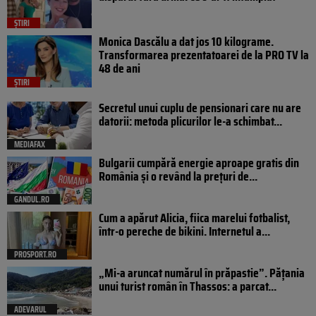
ȘTIRI
Monica Dascălu a dat jos 10 kilograme.
Transformarea prezentatoarei de la PRO TV la
48 de ani
ȘTIRI
Secretul unui cuplu de pensionari care nu are
datorii: metoda plicurilor le-a schimbat...
MEDIAFAX
Bulgarii cumpără energie aproape gratis din
România și o revând la prețuri de...
GANDUL.RO
Cum a apărut Alicia, fiica marelui fotbalist,
într-o pereche de bikini. Internetul a...
PROSPORT.RO
„Mi-a aruncat numărul în prăpastie”. Pățania
unui turist român în Thassos: a parcat...
ADEVARUL