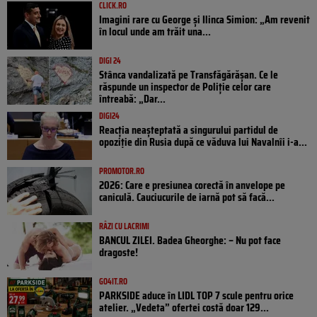
CLICK.RO
Imagini rare cu George și Ilinca Simion: „Am revenit
în locul unde am trăit una...
DIGI 24
Stânca vandalizată pe Transfăgărășan. Ce le
răspunde un inspector de Poliție celor care
întreabă: „Dar...
DIGI24
Reacția neașteptată a singurului partidul de
opoziţie din Rusia după ce văduva lui Navalnîi i-a...
PROMOTOR.RO
2026: Care e presiunea corectă în anvelope pe
caniculă. Cauciucurile de iarnă pot să facă...
RÂZI CU LACRIMI
BANCUL ZILEI. Badea Gheorghe: – Nu pot face
dragoste!
GO4IT.RO
PARKSIDE aduce în LIDL TOP 7 scule pentru orice
atelier. „Vedeta” ofertei costă doar 129...