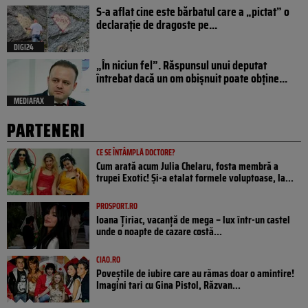
S-a aflat cine este bărbatul care a „pictat” o
declarație de dragoste pe...
DIGI24
„În niciun fel”. Răspunsul unui deputat
întrebat dacă un om obișnuit poate obține...
MEDIAFAX
PARTENERI
CE SE ÎNTÂMPLĂ DOCTORE?
Cum arată acum Julia Chelaru, fosta membră a
trupei Exotic! Și-a etalat formele voluptoase, la...
PROSPORT.RO
Ioana Țiriac, vacanță de mega – lux într-un castel
unde o noapte de cazare costă...
CIAO.RO
Poveştile de iubire care au rămas doar o amintire!
Imagini tari cu Gina Pistol, Răzvan...