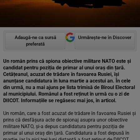
Adaugă-ne ca sursă
Urmărește-ne în Discover
preferată
Un român prins că spiona obiective militare NATO este și
candidat pentru poziția de primar al unui oraș din țară.
Cetățeanul, acuzat de trădare în favoarea Rusiei, își
anunțase candidatura în luna martie a acestui an. În cele
din urmă, nu a mai ajuns pe lista trimisă de Biroul Electoral
al municipiului. Românul a fost reținut în urmă cu o zi de
DIICOT. Informațiile se regăsesc mai jos, în articol.
Un român, care a fost acuzat de trădare în favoarea Rusiei și
prins că desfășura acte de spionaj asupra unor obiective
militare NATO, și-a depus candidatura pentru poziția de
primar al unui oraș din țară. Candidatura a fost depusă în
martie, iar la nici trei luni distanță a fost reținut de DIICOT.