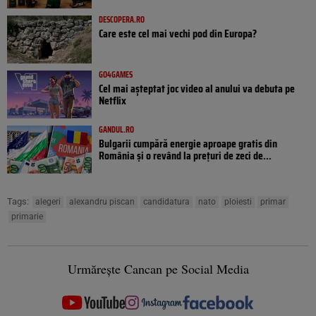
DESCOPERA.RO
Care este cel mai vechi pod din Europa?
GO4GAMES
Cel mai așteptat joc video al anului va debuta pe
Netflix
GANDUL.RO
Bulgarii cumpără energie aproape gratis din
România și o revând la prețuri de zeci de...
Tags:
alegeri
alexandru piscan
candidatura
nato
ploiesti
primar
primarie
Urmărește Cancan pe Social Media