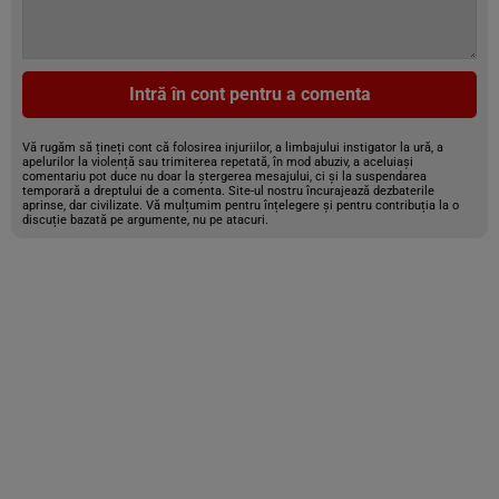
Intră în cont pentru a comenta
Vă rugăm să țineți cont că folosirea injuriilor, a limbajului instigator la ură, a
apelurilor la violență sau trimiterea repetată, în mod abuziv, a aceluiași
comentariu pot duce nu doar la ștergerea mesajului, ci și la suspendarea
temporară a dreptului de a comenta. Site-ul nostru încurajează dezbaterile
aprinse, dar civilizate. Vă mulțumim pentru înțelegere și pentru contribuția la o
discuție bazată pe argumente, nu pe atacuri.