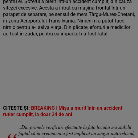
pentru el. Șoferul a pierit într-un accident cumplit, din cauza
vitezei excesive. Acesta a intrat cu mașina frontal într-un
parapet de separare, pe sensul de mers Târgu-Mureş-Cheţani,
în zona Aeroportului Transilvania. Nimeni n-a putut face
nimic pentru a-i salva viața. Din păcate, eforturile medicilor
au fost în zadar, pentru că impactul i-a fost fatal.
CITEȘTE ȘI:
BREAKING | Mișu a murit într-un accident
rutier cumplit, la doar 34 de ani
„Din primele verificări efectuate la fața locului s-a stabilit
faptul că în eveniment a fost implicat un singur autovehicul,