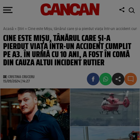
Acasă
»
Știri
»
Cine este Mișu, tânărul care și-a pierdut viața într-un accident cump
CINE ESTE MIȘU, TÂNĂRUL CARE ȘI-A
PIERDUT VIAȚA ÎNTR-UN ACCIDENT CUMPLIT
PE A3. ÎN URMĂ CU 10 ANI, A FOST ÎN COMĂ
DIN CAUZA ALTUI INCIDENT RUTIER
DE:
CRISTINA CRUCERU
15/09/2024 | 14:27