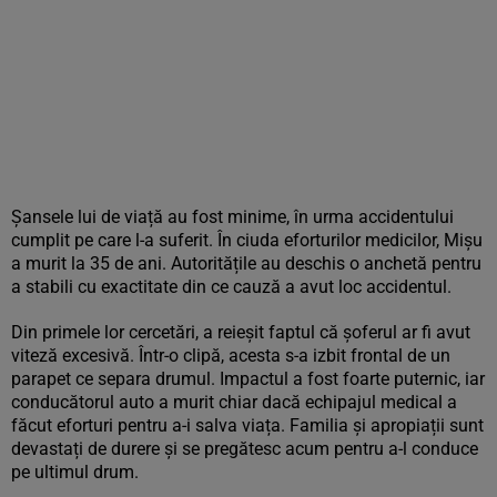
Șansele lui de viață au fost minime, în urma accidentului
cumplit pe care l-a suferit. În ciuda eforturilor medicilor, Mișu
a murit la 35 de ani. Autoritățile au deschis o anchetă pentru
a stabili cu exactitate din ce cauză a avut loc accidentul.
Din primele lor cercetări, a reieșit faptul că șoferul ar fi avut
viteză excesivă. Într-o clipă, acesta s-a izbit frontal de un
parapet ce separa drumul. Impactul a fost foarte puternic, iar
conducătorul auto a murit chiar dacă echipajul medical a
făcut eforturi pentru a-i salva viața. Familia și apropiații sunt
devastați de durere și se pregătesc acum pentru a-l conduce
pe ultimul drum.