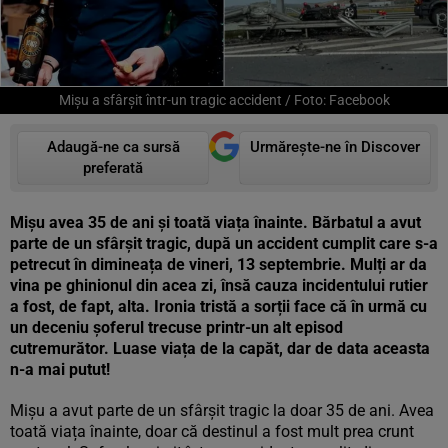
Mișu a sfârșit într-un tragic accident / Foto: Facebook
Adaugă-ne ca sursă
Urmărește-ne în Discover
preferată
Mișu avea 35 de ani și toată viața înainte. Bărbatul a avut
parte de un sfârșit tragic, după un accident cumplit care s-a
petrecut în dimineața de vineri, 13 septembrie. Mulți ar da
vina pe ghinionul din acea zi, însă cauza incidentului rutier
a fost, de fapt, alta. Ironia tristă a sorții face că în urmă cu
un deceniu șoferul trecuse printr-un alt episod
cutremurător. Luase viața de la capăt, dar de data aceasta
n-a mai putut!
Mișu a avut parte de un sfârșit tragic la doar 35 de ani. Avea
toată viața înainte, doar că destinul a fost mult prea crunt