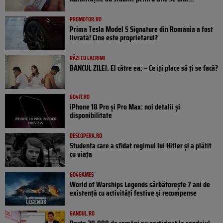
PROMOTOR.RO
Prima Tesla Model S Signature din România a fost
livrată! Cine este proprietarul?
RÂZI CU LACRIMI
BANCUL ZILEI. El către ea: – Ce îți place să ți se facă?
GO4IT.RO
iPhone 18 Pro și Pro Max: noi detalii și
disponibilitate
DESCOPERA.RO
Studenta care a sfidat regimul lui Hitler și a plătit
cu viața
GO4GAMES
World of Warships Legends sărbătorește 7 ani de
existență cu activități festive și recompense
GANDUL.RO