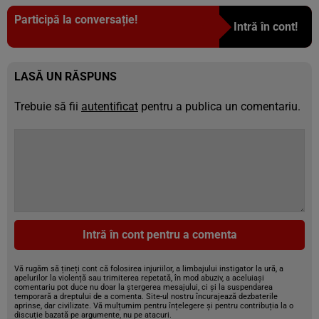
Participă la conversație!
Intră în cont!
LASĂ UN RĂSPUNS
Trebuie să fii
autentificat
pentru a publica un comentariu.
Intră în cont pentru a comenta
Vă rugăm să țineți cont că folosirea injuriilor, a limbajului instigator la ură, a
apelurilor la violență sau trimiterea repetată, în mod abuziv, a aceluiași
comentariu pot duce nu doar la ștergerea mesajului, ci și la suspendarea
temporară a dreptului de a comenta. Site-ul nostru încurajează dezbaterile
aprinse, dar civilizate. Vă mulțumim pentru înțelegere și pentru contribuția la o
discuție bazată pe argumente, nu pe atacuri.