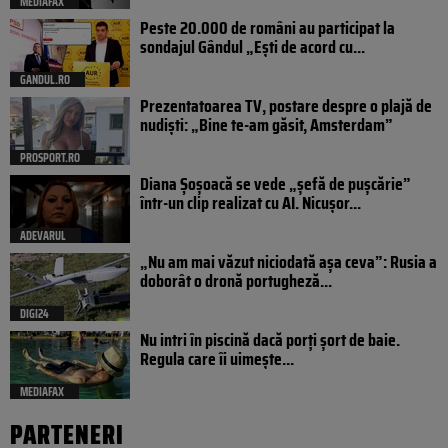
MEDIAFAX
Peste 20.000 de români au participat la
sondajul Gândul „Ești de acord cu...
GANDUL.RO
Prezentatoarea TV, postare despre o plajă de
nudiști: „Bine te-am găsit, Amsterdam”
PROSPORT.RO
Diana Șoșoacă se vede „șefă de pușcărie”
într-un clip realizat cu AI. Nicușor...
ADEVARUL
„Nu am mai văzut niciodată așa ceva”: Rusia a
doborât o dronă portugheză...
DIGI24
Nu intri în piscină dacă porți șort de baie.
Regula care îi uimește...
MEDIAFAX
PARTENERI