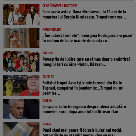
CE SE ÎNTÂMPLĂ DOCTORE?
Cum arată astăzi Dana Nicolaescu, la 13 ani de la
moartea lui Sergiu Nicolaescu. Transformarea...
PROSPORT.RO
„Îmi iubesc formele”. Georgina Rodriguez s-a pozat
în costum de baie înainte de nunta cu...
CIAO.RO
Poveştile de iubire care au rămas doar o amintire!
Imagini tari cu Gina Pistol, Răzvan...
CLICK.RO
Solistul trupei Azur își vinde terenul din Băile
Tușnad, cumpărat în pandemie: „Timpul nu-mi
permite...
DIGI 24
Ce spune Călin Georgescu despre ideea adoptării
monedei euro, după anunțul lui Nicușor Dan
DIGI24
Până când mai poate fi folosit buletinul vechi.
Autoritățile au stabilit pentru cine se mai...