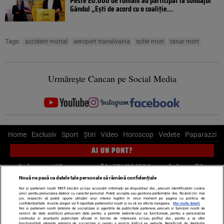
Peste 20.000 de români au participat la sondajul
Gândul „Ești de acord cu o coaliție...
Tags:
accident mortal
aeroport transilvania
sofer mort
tanar mort
Urmărește Cancan pe Social Media
Home
Exclusiv
Sport
Știri
Video
Horoscop
Vedete
Paparazzi
AI UN PONT?
Scrie-ne pe Whatsapp
, sună la 0741226226 sau trimite mail la
pont@cancan.ro
Nouă ne pasă ca datele tale personale să rămână confidențiale
Noi și partenerii noștri
1017
stocăm și/sau accesăm informații pe dispozitivul dvs., precum identificatorii cookie
unici pentru prelucrarea datelor cu caracter personal. Puteți accepta sau gestiona preferințele dvs. făcând clic mai
Știri interne
Știri externe
Politică
jos, respectiv vă puteți opune utilizării unui interes legitim în orice moment pe pagina cu politica de
confidențialitate. Aceste alegeri vor fi raportate partenerilor noștri și nu vă vor afecta navigarea.
Mai multe detalii
Noi si partenerii nostri (retelele de socializare si agentiile de publicitate partenere, precum si furnizorii nostri de
servicii de date analitice) prelucram date pentru a permite website-ului sa functioneze, pentru a personaliza
Ultimele stiri
Diete
Insula Iubirii
Dictionar de vise
LIFE STYLE
continutul si anunturile publicitare afisate in functie de interesele si/sau profilul dvs., pentru a va oferi
functionalitati aferente retelelor de socializare si pentru a analiza traficul pe website. Beneficiati de drepturile