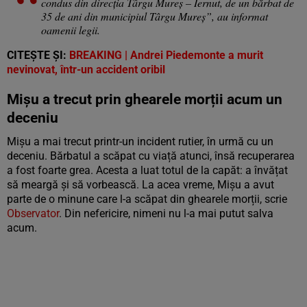
condus din direcția Târgu Mureș – Iernut, de un bărbat de
35 de ani din municipiul Târgu Mureș”, au informat
oamenii legii.
CITEȘTE ȘI:
BREAKING | Andrei Piedemonte a murit
nevinovat, într-un accident oribil
Mișu a trecut prin ghearele morții acum un
deceniu
Mișu a mai trecut printr-un incident rutier, în urmă cu un
deceniu. Bărbatul a scăpat cu viață atunci, însă recuperarea
a fost foarte grea. Acesta a luat totul de la capăt: a învățat
să meargă și să vorbească. La acea vreme, Mișu a avut
parte de o minune care l-a scăpat din ghearele morții, scrie
Observator
. Din nefericire, nimeni nu l-a mai putut salva
acum.