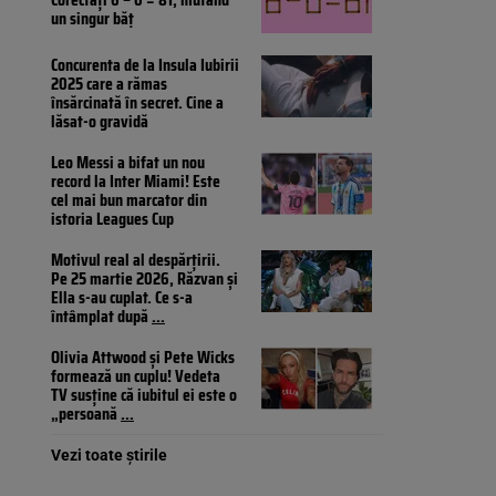
un singur băț
Concurenta de la Insula Iubirii
2025 care a rămas
însărcinată în secret. Cine a
lăsat-o gravidă
Leo Messi a bifat un nou
record la Inter Miami! Este
cel mai bun marcator din
istoria Leagues Cup
Motivul real al despărțirii.
Pe 25 martie 2026, Răzvan și
Ella s-au cuplat. Ce s-a
întâmplat după
...
Olivia Attwood și Pete Wicks
formează un cuplu! Vedeta
TV susține că iubitul ei este o
„persoană
...
Vezi toate știrile