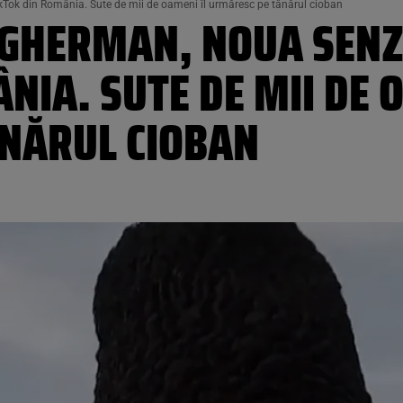
kTok din România. Sute de mii de oameni îl urmăresc pe tânărul cioban
 GHERMAN, NOUA SENZ
NIA. SUTE DE MII DE 
NĂRUL CIOBAN