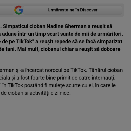
Urmărește-ne în Discover
e. Simpaticul cioban Nadine Gherman a reușit să
ă adune într-un timp scurt sunte de mii de urmăritori.
 de pe TikTok” a reușit repede să se facă simpatizat
e fani. Mai mult, ciobanul chiar a reușit să doboare
man și-a încercat norocul pe TikTok. Tânărul cioban
ială și a fost foarte bine primit de către internauți.
în TikTok postând filmulețe scurte cu el, în care le
de cioban și activitățile zilnice.