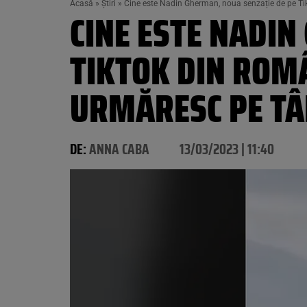
Acasă
»
Știri
»
Cine este Nadin Gherman, noua senzație de pe Ti
CINE ESTE NADIN
TIKTOK DIN ROMÂ
URMĂRESC PE TÂ
DE:
ANNA CABA
13/03/2023 | 11:40