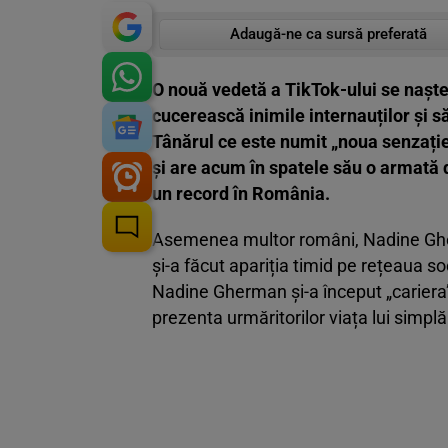
Adaugă-ne ca sursă preferată
O nouă vedetă a TikTok-ului se nașt
cucerească inimile internauților și s
Tânărul ce este numit „noua senzație
și are acum în spatele său o armată d
un record în România.
Asemenea multor români, Nadine Gher
și-a făcut apariția timid pe rețeaua soc
Nadine Gherman și-a început „cariera” 
prezenta urmăritorilor viața lui simplă 