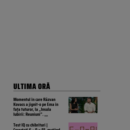
ULTIMA ORĂ
Momentul în care Răzvan
Kovacs a jignit-o pe Ema în
fața tuturor, la „Insula
Iubirii: Reuniuni”.
...
Test IQ cu chibrituri |
Corectați 6 – 0 = 81, mutând