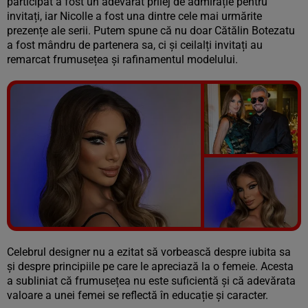
participat a fost un adevărat prilej de admirație pentru
invitați, iar Nicolle a fost una dintre cele mai urmărite
prezențe ale serii. Putem spune că nu doar Cătălin Botezatu
a fost mândru de partenera sa, ci și ceilalți invitați au
remarcat frumusețea și rafinamentul modelului.
Vezi galeria foto
6 poze
Celebrul designer nu a ezitat să vorbească despre iubita sa
și despre principiile pe care le apreciază la o femeie. Acesta
a subliniat că frumusețea nu este suficientă și că adevărata
valoare a unei femei se reflectă în educație și caracter.