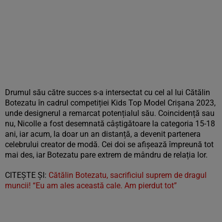
Drumul său către succes s-a intersectat cu cel al lui Cătălin
Botezatu în cadrul competiției Kids Top Model Crișana 2023,
unde designerul a remarcat potențialul său. Coincidență sau
nu, Nicolle a fost desemnată câștigătoare la categoria 15-18
ani, iar acum, la doar un an distanță, a devenit partenera
celebrului creator de modă. Cei doi se afișează împreună tot
mai des, iar Botezatu pare extrem de mândru de relația lor.
CITEȘTE ȘI:
Cătălin Botezatu, sacrificiul suprem de dragul
muncii! “Eu am ales această cale. Am pierdut tot”