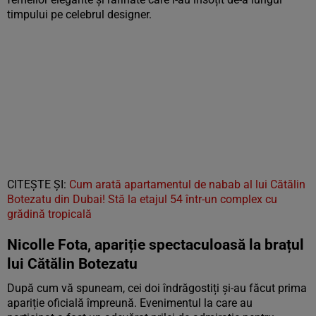
timpului pe celebrul designer.
CITEȘTE ȘI:
Cum arată apartamentul de nabab al lui Cătălin
Botezatu din Dubai! Stă la etajul 54 într-un complex cu
grădină tropicală
Nicolle Fota, apariție spectaculoasă la brațul
lui Cătălin Botezatu
După cum vă spuneam, cei doi îndrăgostiți și-au făcut prima
apariție oficială împreună. Evenimentul la care au