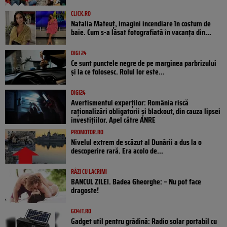
CLICK.RO
Natalia Mateuț, imagini incendiare în costum de
baie. Cum s-a lăsat fotografiată în vacanța din...
DIGI 24
Ce sunt punctele negre de pe marginea parbrizului
și la ce folosesc. Rolul lor este...
DIGI24
Avertismentul experților: România riscă
raționalizări obligatorii și blackout, din cauza lipsei
investițiilor. Apel către ANRE
PROMOTOR.RO
Nivelul extrem de scăzut al Dunării a dus la o
descoperire rară. Era acolo de...
RÂZI CU LACRIMI
BANCUL ZILEI. Badea Gheorghe: – Nu pot face
dragoste!
GO4IT.RO
Gadget util pentru grădină: Radio solar portabil cu