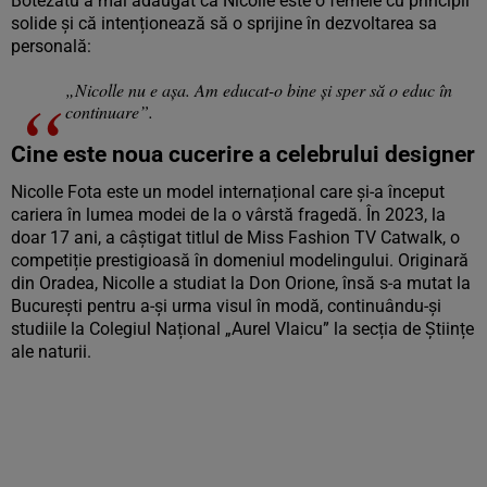
Botezatu a mai adăugat că Nicolle este o femeie cu principii
solide și că intenționează să o sprijine în dezvoltarea sa
personală:
„Nicolle nu e așa. Am educat-o bine și sper să o educ în
continuare”.
Cine este noua cucerire a celebrului designer
Nicolle Fota este un model internațional care și-a început
cariera în lumea modei de la o vârstă fragedă. În 2023, la
doar 17 ani, a câștigat titlul de Miss Fashion TV Catwalk, o
competiție prestigioasă în domeniul modelingului. Originară
din Oradea, Nicolle a studiat la Don Orione, însă s-a mutat la
București pentru a-și urma visul în modă, continuându-și
studiile la Colegiul Național „Aurel Vlaicu” la secția de Științe
ale naturii.