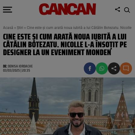
Acasă
»
Știri
»
Cine este și cum arată noua iubită a lui Cătălin Botezatu. Nicolle 
CINE ESTE ȘI CUM ARATĂ NOUA IUBITĂ A LUI
CĂTĂLIN BOTEZATU. NICOLLE L-A ÎNSOȚIT PE
DESIGNER LA UN EVENIMENT MONDEN
DE:
DENISA IORDACHE
03/03/2025 | 20:35