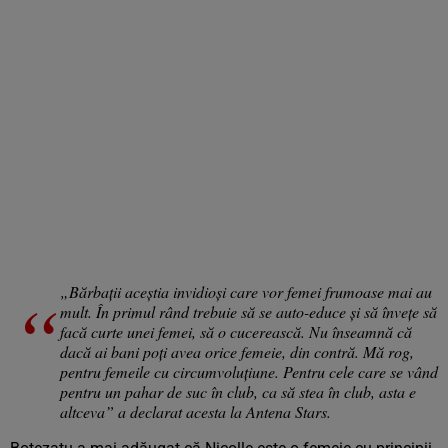
„Bărbații aceștia invidioși care vor femei frumoase mai au
mult. În primul rând trebuie să se auto-educe și să învețe să
facă curte unei femei, să o cucerească. Nu înseamnă că
dacă ai bani poți avea orice femeie, din contră. Mă rog,
pentru femeile cu circumvoluțiune. Pentru cele care se vând
pentru un pahar de suc în club, ca să stea în club, asta e
altceva” a declarat acesta la
Antena Stars
.