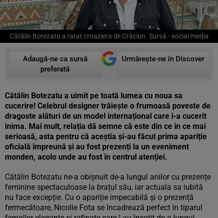
Cătălin Botezatu a ratat croaziera de Crăciun. Sursă - social media
Adaugă-ne ca sursă
Urmărește-ne în Discover
preferată
Cătălin Botezatu a uimit pe toată lumea cu noua sa
cucerire! Celebrul designer trăiește o frumoasă poveste de
dragoste alături de un model internațional care i-a cucerit
inima. Mai mult, relația dă semne că este din ce în ce mai
serioasă, asta pentru că aceștia și-au făcut prima apariție
oficială împreună și au fost prezenți la un eveniment
monden, acolo unde au fost în centrul atenției.
Cătălin Botezatu ne-a obișnuit de-a lungul anilor cu prezențe
feminine spectaculoase la brațul său, iar actuala sa iubită
nu face excepție. Cu o apariție impecabilă și o prezență
fermecătoare, Nicolle Fota se încadrează perfect în tiparul
femeilor elegante și rafinate care l-au însoțit de-a lungul