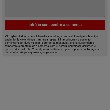
Intră în cont pentru a comenta
Vă rugăm să țineți cont că folosirea injuriilor, a limbajului instigator la ură, a
apelurilor la violență sau trimiterea repetată, în mod abuziv, a aceluiași
comentariu pot duce nu doar la ștergerea mesajului, ci și la suspendarea
temporară a dreptului de a comenta. Site-ul nostru încurajează dezbaterile
aprinse, dar civilizate. Vă mulțumim pentru înțelegere și pentru contribuția la o
discuție bazată pe argumente, nu pe atacuri.