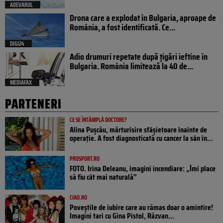
ADEVARUL
Drona care a explodat în Bulgaria, aproape de
România, a fost identificată. Ce...
DIGI24
Adio drumuri repetate după țigări ieftine în
Bulgaria. România limitează la 40 de...
MEDIAFAX
PARTENERI
CE SE ÎNTÂMPLĂ DOCTORE?
Alina Pușcău, mărturisire sfâșietoare înainte de
operație. A fost diagnosticată cu cancer la sân în...
PROSPORT.RO
FOTO. Irina Deleanu, imagini incendiare: „Îmi place
să fiu cât mai naturală”
CIAO.RO
Poveştile de iubire care au rămas doar o amintire!
Imagini tari cu Gina Pistol, Răzvan...