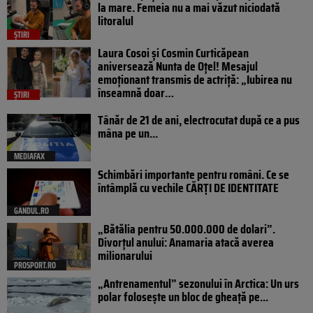
la mare. Femeia nu a mai văzut niciodată
litoralul
ȘTIRI
Laura Cosoi și Cosmin Curticăpean
aniversează Nunta de Oțel! Mesajul
emoționant transmis de actriță: „Iubirea nu
înseamnă doar…
ȘTIRI
Tânăr de 21 de ani, electrocutat după ce a pus
mâna pe un...
MEDIAFAX
Schimbări importante pentru români. Ce se
întâmplă cu vechile CĂRȚI DE IDENTITATE
GANDUL.RO
„Bătălia pentru 50.000.000 de dolari”.
Divorțul anului: Anamaria atacă averea
milionarului
PROSPORT.RO
„Antrenamentul” sezonului în Arctica: Un urs
polar folosește un bloc de gheață pe...