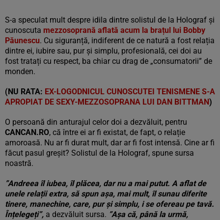
S-a speculat mult despre idila dintre solistul de la Holograf și
cunoscuta
mezzosoprană aflată acum la brațul lui Bobby
Păunescu
. Cu siguranță, indiferent de ce natură a fost relația
dintre ei, iubire sau, pur și simplu, profesională, cei doi au
fost tratați cu respect, ba chiar cu drag de „consumatorii” de
monden.
(NU RATA:
EX-LOGODNICUL CUNOSCUTEI TENISMENE S-A
APROPIAT DE SEXY-MEZZOSOPRANA LUI DAN BITTMAN
)
O persoană din anturajul celor doi a dezvăluit, pentru
CANCAN.RO
, că între ei ar fi existat, de fapt, o relație
amoroasă. Nu ar fi durat mult, dar ar fi fost intensă. Cine ar fi
făcut pasul greșit? Solistul de la Holograf, spune sursa
noastră.
”Andreea îl iubea, îl plăcea, dar nu a mai putut. A aflat de
unele relații extra, să spun așa, mai mult, îl sunau diferite
tinere, manechine, care, pur și simplu, i se ofereau pe tavă.
Înțelegeți”,
a dezvăluit sursa.
”Așa că, până la urmă,