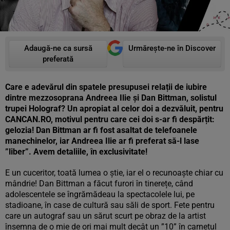
Adaugă-ne ca sursă
Urmărește-ne în Discover
preferată
Care e adevărul din spatele presupusei relații de iubire
dintre mezzosoprana Andreea Ilie și Dan Bittman, solistul
trupei Holograf? Un apropiat al celor doi a dezvăluit, pentru
CANCAN.RO, motivul pentru care cei doi s-ar fi despărțit:
gelozia! Dan Bittman ar fi fost asaltat de telefoanele
manechinelor, iar Andreea Ilie ar fi preferat să-l lase
”liber”. Avem detaliile, în exclusivitate!
E un cuceritor, toată lumea o știe, iar el o recunoaște chiar cu
mândrie! Dan Bittman a făcut furori în tinerețe, când
adolescentele se îngrămădeau la spectacolele lui, pe
stadioane, în case de cultură sau săli de sport. Fete pentru
care un autograf sau un sărut scurt pe obraz de la artist
însemna de o mie de ori mai mult decât un ”10” în carnetul