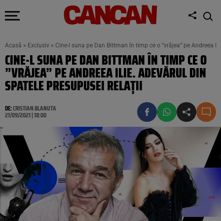
Acasă
»
Exclusiv
»
Cine-l suna pe Dan Bittman în timp ce o ”vrăjea” pe Andreea Ilie
CINE-L SUNA PE DAN BITTMAN ÎN TIMP CE O
”VRĂJEA” PE ANDREEA ILIE. ADEVĂRUL DIN
SPATELE PRESUPUSEI RELAȚII
DE:
CRISTIAN BLANUTA
21/09/2021 | 18:00