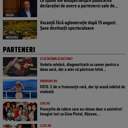
Ce spune Ilie Bolojan despre publicarea
declarației de avere a partenerei sale de...
DIGI24
Vacanță fără aglomerație după 15 august.
Șase destinații spectaculoase
MEDIAFAX
PARTENERI
CE SE ÎNTÂMPLĂ DOCTORE?
Vedeta celebră, diagnosticată cu cancer pentru a
doua oară, dar a ales să păstreze totul...
PROSPORT.RO
FOTO. E de-o frumusețe rară, dar își acuză iubitul de
violență
CIAO.RO
Poveştile de iubire care au rămas doar o amintire!
Imagini tari cu Gina Pistol, Răzvan...
CLICK.RO