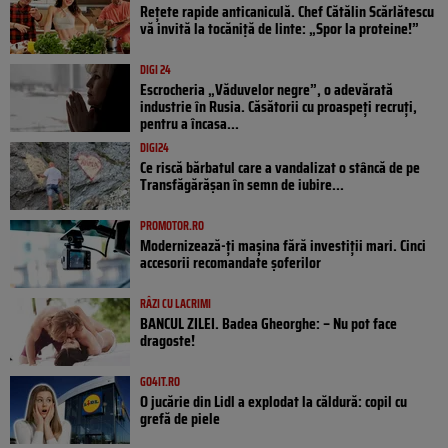
Rețete rapide anticaniculă. Chef Cătălin Scărlătescu
vă invită la tocăniță de linte: „Spor la proteine!”
DIGI 24
Escrocheria „Văduvelor negre”, o adevărată
industrie în Rusia. Căsătorii cu proaspeți recruți,
pentru a încasa...
DIGI24
Ce riscă bărbatul care a vandalizat o stâncă de pe
Transfăgărășan în semn de iubire...
PROMOTOR.RO
Modernizează-ți mașina fără investiții mari. Cinci
accesorii recomandate șoferilor
RÂZI CU LACRIMI
BANCUL ZILEI. Badea Gheorghe: – Nu pot face
dragoste!
GO4IT.RO
O jucărie din Lidl a explodat la căldură: copil cu
grefă de piele