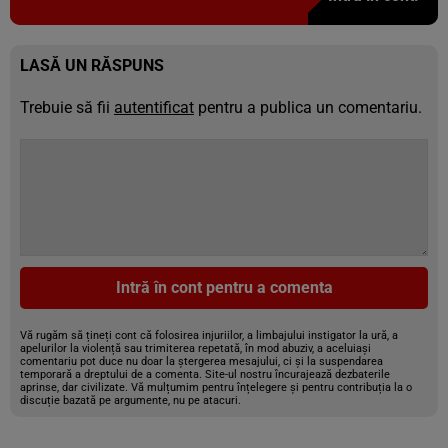
LASĂ UN RĂSPUNS
Trebuie să fii
autentificat
pentru a publica un comentariu.
Intră în cont pentru a comenta
Vă rugăm să țineți cont că folosirea injuriilor, a limbajului instigator la ură, a
apelurilor la violență sau trimiterea repetată, în mod abuziv, a aceluiași
comentariu pot duce nu doar la ștergerea mesajului, ci și la suspendarea
temporară a dreptului de a comenta. Site-ul nostru încurajează dezbaterile
aprinse, dar civilizate. Vă mulțumim pentru înțelegere și pentru contribuția la o
discuție bazată pe argumente, nu pe atacuri.