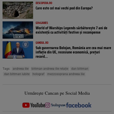
DESCOPERA.RO
Care este cel mai vechi pod din Europa?
GO4GAMES
World of Warships Legends sărbătorește 7 ani de
existență cu activități festive și recompense
GANDUL.RO
Sub guvernarea Bolojan, România are cea mai mare
inflație din UE, recesiune economică, prețuri
record...
Tags:
andreea ilie
bittman andreea ilie relație
dan bittman
dan bittman iubite
holograf
mezzosoprana andreea ilie
Urmărește Cancan pe Social Media