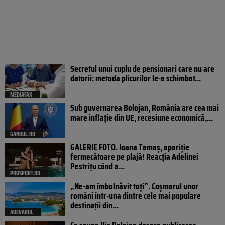
Secretul unui cuplu de pensionari care nu are
datorii: metoda plicurilor le-a schimbat...
MEDIAFAX
Sub guvernarea Bolojan, România are cea mai
mare inflație din UE, recesiune economică,...
GANDUL.RO
GALERIE FOTO. Ioana Tamaş, apariție
fermecătoare pe plajă! Reacția Adelinei
Pestrițu când a...
PROSPORT.RO
„Ne-am îmbolnăvit toți”. Coșmarul unor
români într-una dintre cele mai populare
destinații din...
ADEVARUL