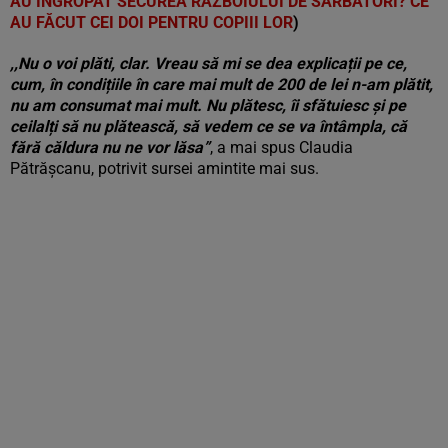
AU ÎNGROPAT SECUREA RĂZBOIULUI DE SĂRBĂTORI? CE
AU FĂCUT CEI DOI PENTRU COPIII LOR
)
,,Nu o voi plăti, clar. Vreau să mi se dea explicații pe ce,
cum, în condițiile în care mai mult de 200 de lei n-am plătit,
nu am consumat mai mult. Nu plătesc, îi sfătuiesc și pe
ceilalți să nu plătească, să vedem ce se va întâmpla, că
fără căldura nu ne vor lăsa”
, a mai spus Claudia
Pătrășcanu, potrivit sursei amintite mai sus.