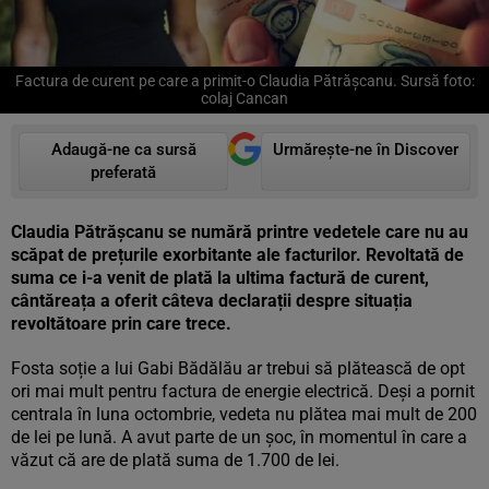
Factura de curent pe care a primit-o Claudia Pătrășcanu. Sursă foto:
colaj Cancan
Adaugă-ne ca sursă
Urmărește-ne în Discover
preferată
Claudia Pătrășcanu se numără printre vedetele care nu au
scăpat de prețurile exorbitante ale facturilor. Revoltată de
suma ce i-a venit de plată la ultima factură de curent,
cântăreața a oferit câteva declarații despre situația
revoltătoare prin care trece.
Fosta soție a lui Gabi Bădălău ar trebui să plătească de opt
ori mai mult pentru factura de energie electrică. Deși a pornit
centrala în luna octombrie, vedeta nu plătea mai mult de 200
de lei pe lună. A avut parte de un șoc, în momentul în care a
văzut că are de plată suma de 1.700 de lei.