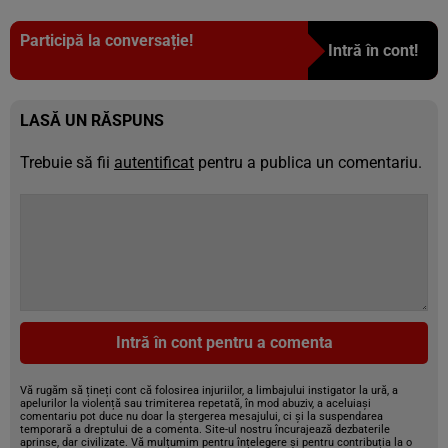
Participă la conversație!
Intră în cont!
LASĂ UN RĂSPUNS
Trebuie să fii
autentificat
pentru a publica un comentariu.
Intră în cont pentru a comenta
Vă rugăm să țineți cont că folosirea injuriilor, a limbajului instigator la ură, a
apelurilor la violență sau trimiterea repetată, în mod abuziv, a aceluiași
comentariu pot duce nu doar la ștergerea mesajului, ci și la suspendarea
temporară a dreptului de a comenta. Site-ul nostru încurajează dezbaterile
aprinse, dar civilizate. Vă mulțumim pentru înțelegere și pentru contribuția la o