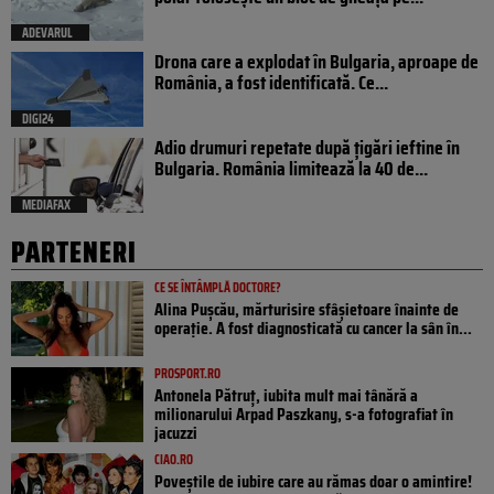
ADEVARUL
Drona care a explodat în Bulgaria, aproape de
România, a fost identificată. Ce...
DIGI24
Adio drumuri repetate după țigări ieftine în
Bulgaria. România limitează la 40 de...
MEDIAFAX
PARTENERI
CE SE ÎNTÂMPLĂ DOCTORE?
Alina Pușcău, mărturisire sfâșietoare înainte de
operație. A fost diagnosticată cu cancer la sân în...
PROSPORT.RO
Antonela Pătruț, iubita mult mai tânără a
milionarului Arpad Paszkany, s-a fotografiat în
jacuzzi
CIAO.RO
Poveştile de iubire care au rămas doar o amintire!