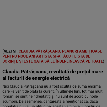
(VEZI ȘI:
CLAUDIA PĂTRĂȘCANU, PLANURI AMBIȚIOASE
PENTRU NOUL AN! ARTISTA ȘI-A FĂCUT LISTA DE
DORINȚE ȘI ESTE GATA SĂ LE ÎNDEPLINEASCĂ PE TOATE
)
Claudia Pătrășcanu, revoltată de prețul mare
al facturii de energie electrică
Nici Claudia Pătrășcanu nu a fost scutită de suma enormă
care i-a venit de plată la curent. În ultimele luni, tot mai mulți
români se simt neîndreptățiți și nu sunt de acord cu noile
scumpiri. De asemenea, cântăreața a menționat că, dacă
populația nu va lua atitudine, acesta va fi nivelul nostru de