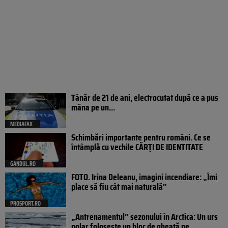
Tânăr de 21 de ani, electrocutat după ce a pus
mâna pe un...
MEDIAFAX
Schimbări importante pentru români. Ce se
întâmplă cu vechile CĂRȚI DE IDENTITATE
GANDUL.RO
FOTO. Irina Deleanu, imagini incendiare: „Îmi
place să fiu cât mai naturală”
PROSPORT.RO
„Antrenamentul” sezonului în Arctica: Un urs
polar folosește un bloc de gheață pe...