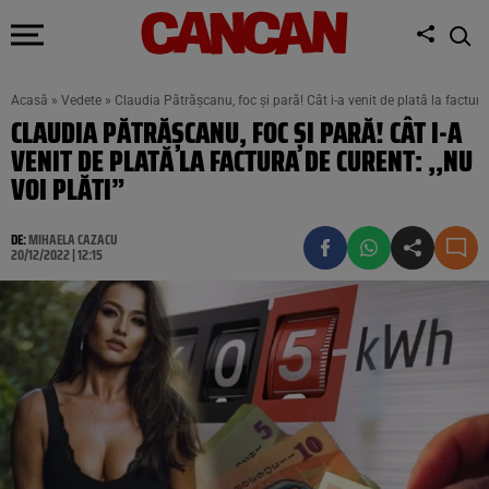
Acasă
»
Vedete
»
Claudia Pătrășcanu, foc și pară! Cât i-a venit de plată la factura 
CLAUDIA PĂTRĂȘCANU, FOC ȘI PARĂ! CÂT I-A
VENIT DE PLATĂ LA FACTURA DE CURENT: ,,NU
VOI PLĂTI”
DE:
MIHAELA CAZACU
20/12/2022 | 12:15