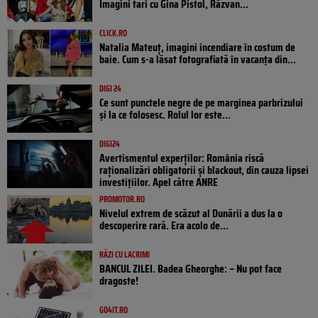
Imagini tari cu Gina Pistol, Răzvan...
CLICK.RO
Natalia Mateuț, imagini incendiare în costum de
baie. Cum s-a lăsat fotografiată în vacanța din...
DIGI 24
Ce sunt punctele negre de pe marginea parbrizului
și la ce folosesc. Rolul lor este...
DIGI24
Avertismentul experților: România riscă
raționalizări obligatorii și blackout, din cauza lipsei
investițiilor. Apel către ANRE
PROMOTOR.RO
Nivelul extrem de scăzut al Dunării a dus la o
descoperire rară. Era acolo de...
RÂZI CU LACRIMI
BANCUL ZILEI. Badea Gheorghe: – Nu pot face
dragoste!
GO4IT.RO