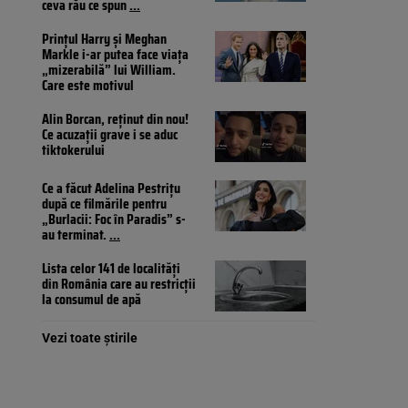
ceva rău ce spun
...
Prințul Harry și Meghan
Markle i-ar putea face viața
„mizerabilă” lui William.
Care este motivul
Alin Borcan, reținut din nou!
Ce acuzații grave i se aduc
tiktokerului
Ce a făcut Adelina Pestrițu
după ce filmările pentru
„Burlacii: Foc în Paradis” s-
au terminat.
...
Lista celor 141 de localități
din România care au restricții
la consumul de apă
Vezi toate știrile