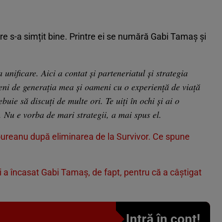
are s-a simțit bine. Printre ei se numără Gabi Tamaș și
unificare. Aici a contat și parteneriatul și strategia
eni de generația mea și oameni cu o experiență de viață
uie să discuți de multe ori. Te uiți în ochi și ai o
ă. Nu e vorba de mari strategii, a mai spus el.
Boureanu după eliminarea de la Survivor. Ce spune
i a încasat Gabi Tamaș, de fapt, pentru că a câștigat
Intră în cont!