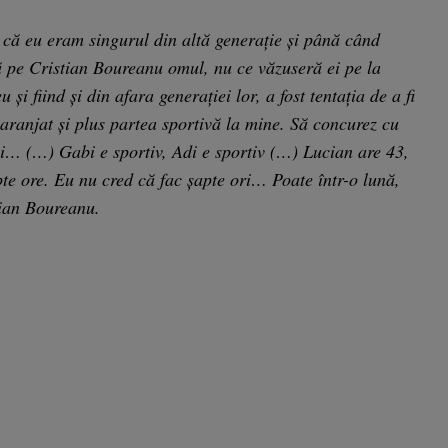
 că eu eram singurul din altă generație și până când
ă pe Cristian Boureanu omul, nu ce văzuseră ei pe la
u și fiind și din afara generației lor, a fost tentația de a fi
 aranjat și plus partea sportivă la mine. Să concurez cu
i… (…) Gabi e sportiv, Adi e sportiv (…) Lucian are 43,
e ore. Eu nu cred că fac șapte ori… Poate într-o lună,
tian Boureanu.