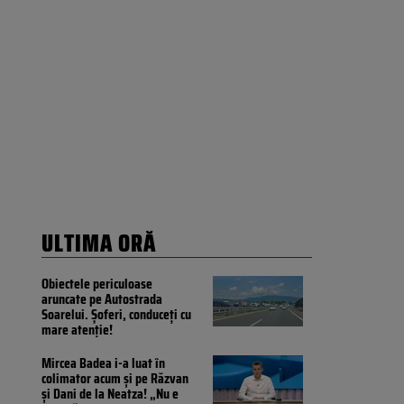
ULTIMA ORĂ
Obiectele periculoase
aruncate pe Autostrada
Soarelui. Șoferi, conduceți cu
mare atenție!
Mircea Badea i-a luat în
colimator acum și pe Răzvan
și Dani de la Neatza! „Nu e