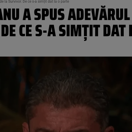
 la Survivor. De ce s-a simțit dat la o parte
ANU A SPUS ADEVĂRUL 
DE CE S-A SIMȚIT DAT 