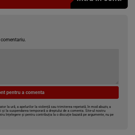
 comentariu.
cont pentru a comenta
gator la ură, a apelurilor la violență sau trimiterea repetată, în mod abuziv, a
i și la suspendarea temporară a dreptului de a comenta. Site-ul nostru
tru înțelegere și pentru contribuția la o discuție bazată pe argumente, nu pe