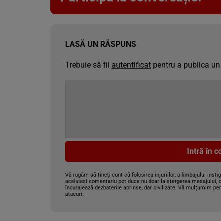
LASĂ UN RĂSPUNS
Trebuie să fii
autentificat
pentru a publica un
Intră în 
Vă rugăm să țineți cont că folosirea injuriilor, a limbajului insti
aceluiași comentariu pot duce nu doar la ștergerea mesajului, c
încurajează dezbaterile aprinse, dar civilizate. Vă mulțumim pen
atacuri.