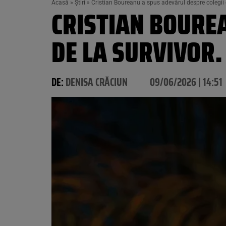
Acasă
»
Știri
»
Cristian Boureanu a spus adevărul despre colegii de
CRISTIAN BOURE
DE LA SURVIVOR. 
DE:
DENISA CRĂCIUN
09/06/2026 | 14:51