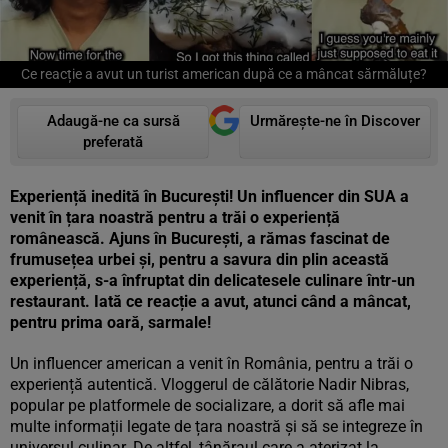
Ce reacție a avut un turist american după ce a mâncat sărmăluțe?
Adaugă-ne ca sursă
Urmărește-ne în Discover
preferată
Experiență inedită în București! Un influencer din SUA a
venit în țara noastră pentru a trăi o experiență
românească. Ajuns în București, a rămas fascinat de
frumusețea urbei și, pentru a savura din plin această
experiență, s-a înfruptat din delicatesele culinare într-un
restaurant. Iată ce reacție a avut, atunci când a mâncat,
pentru prima oară, sarmale!
Un influencer american a venit în România, pentru a trăi o
experiență autentică. Vloggerul de călătorie Nadir Nibras,
popular pe platformele de socializare, a dorit să afle mai
multe informații legate de țara noastră și să se integreze în
universul culinar. De altfel, tânăraul care a aterizat la