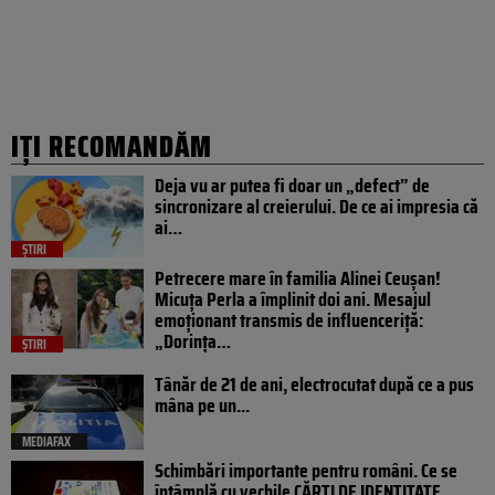
IȚI RECOMANDĂM
Deja vu ar putea fi doar un „defect” de
sincronizare al creierului. De ce ai impresia că
ai…
ȘTIRI
Petrecere mare în familia Alinei Ceușan!
Micuța Perla a împlinit doi ani. Mesajul
emoționant transmis de influenceriță:
„Dorința…
ȘTIRI
Tânăr de 21 de ani, electrocutat după ce a pus
mâna pe un...
MEDIAFAX
Schimbări importante pentru români. Ce se
întâmplă cu vechile CĂRȚI DE IDENTITATE