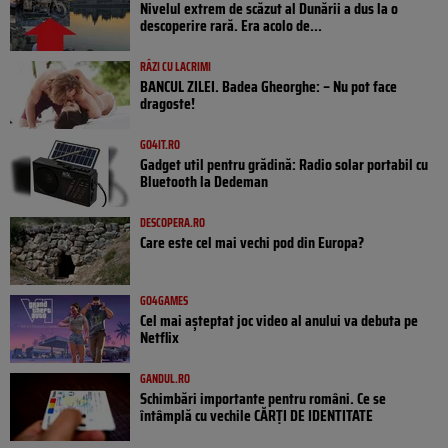
Nivelul extrem de scăzut al Dunării a dus la o
descoperire rară. Era acolo de...
RÂZI CU LACRIMI
BANCUL ZILEI. Badea Gheorghe: – Nu pot face
dragoste!
GO4IT.RO
Gadget util pentru grădină: Radio solar portabil cu
Bluetooth la Dedeman
DESCOPERA.RO
Care este cel mai vechi pod din Europa?
GO4GAMES
Cel mai așteptat joc video al anului va debuta pe
Netflix
GANDUL.RO
Schimbări importante pentru români. Ce se
întâmplă cu vechile CĂRȚI DE IDENTITATE