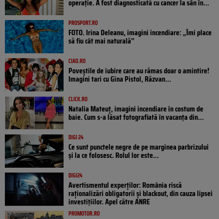
operație. A fost diagnosticată cu cancer la sân în...
PROSPORT.RO
FOTO. Irina Deleanu, imagini incendiare: „Îmi place
să fiu cât mai naturală”
CIAO.RO
Poveştile de iubire care au rămas doar o amintire!
Imagini tari cu Gina Pistol, Răzvan...
CLICK.RO
Natalia Mateuț, imagini incendiare în costum de
baie. Cum s-a lăsat fotografiată în vacanța din...
DIGI 24
Ce sunt punctele negre de pe marginea parbrizului
și la ce folosesc. Rolul lor este...
DIGI24
Avertismentul experților: România riscă
raționalizări obligatorii și blackout, din cauza lipsei
investițiilor. Apel către ANRE
PROMOTOR.RO