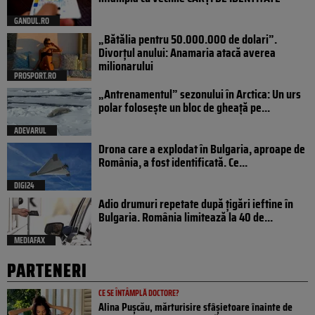
GANDUL.RO
„Bătălia pentru 50.000.000 de dolari”.
Divorțul anului: Anamaria atacă averea
milionarului
PROSPORT.RO
„Antrenamentul” sezonului în Arctica: Un urs
polar folosește un bloc de gheață pe...
ADEVARUL
Drona care a explodat în Bulgaria, aproape de
România, a fost identificată. Ce...
DIGI24
Adio drumuri repetate după țigări ieftine în
Bulgaria. România limitează la 40 de...
MEDIAFAX
PARTENERI
CE SE ÎNTÂMPLĂ DOCTORE?
Alina Pușcău, mărturisire sfâșietoare înainte de