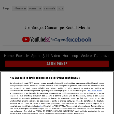
Tags:
influencer
romania
sarmale
sua
Urmărește Cancan pe Social Media
Home
Exclusiv
Sport
Știri
Video
Horoscop
Vedete
Paparazzi
AI UN PONT?
Scrie-ne pe Whatsapp
, sună la 0741226226 sau trimite mail la
pont@cancan.ro
Nouă ne pasă ca datele tale personale să rămână confidențiale
Noi și partenerii noștri
1019
stocăm și/sau accesăm informații pe dispozitivul dvs., precum identificatorii cookie
unici pentru prelucrarea datelor cu caracter personal. Puteți accepta sau gestiona preferințele dvs. făcând clic mai
Știri interne
Știri externe
Politică
jos, respectiv vă puteți opune utilizării unui interes legitim în orice moment pe pagina cu politica de
confidențialitate. Aceste alegeri vor fi raportate partenerilor noștri și nu vă vor afecta navigarea.
Mai multe detalii
Noi si partenerii nostri (retelele de socializare si agentiile de publicitate partenere, precum si furnizorii nostri de
servicii de date analitice) prelucram date pentru a permite website-ului sa functioneze, pentru a personaliza
Ultimele stiri
Diete
Insula Iubirii
Dictionar de vise
LIFE STYLE
continutul si anunturile publicitare afisate in functie de interesele si/sau profilul dvs., pentru a va oferi
functionalitati aferente retelelor de socializare si pentru a analiza traficul pe website. Beneficiati de drepturile
Horoscop
prevazute de art. 15-22 din GDPR in legatura cu prelucrarea datelor cu caracter personal. Aceste drepturi pot fi
exercitate prin modalitatea indicata
aici
. Prin click pe “ACCEPT TOATE”, acceptati folosirea tuturor Tehnologiilor de
tip Cookie, care implica inclusiv acceptul dvs. cu privire la stocarea/accesarea informatiilor de catre Vendor-ii cu
Echipa editorială
Termeni si condiții
Politica de confidențialitate
care colaboram. Prin click pe “VREAU SA MODIFIC SETARILE INDIVIDUAL” puteti schimba preferintele in mod
individual, mai putin cele legate de cookie strict necesare pentru functionarea website-ului.