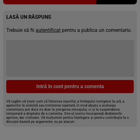
LASĂ UN RĂSPUNS
Trebuie să fii
autentificat
pentru a publica un comentariu.
Intră în cont pentru a comenta
Vă rugăm să țineți cont că folosirea injuriilor, a limbajului instigator la ură, a
apelurilor la violență sau trimiterea repetată, în mod abuziv, a aceluiași
comentariu pot duce nu doar la ștergerea mesajului, ci și la suspendarea
temporară a dreptului de a comenta. Site-ul nostru încurajează dezbaterile
aprinse, dar civilizate. Vă mulțumim pentru înțelegere și pentru contribuția la o
discuție bazată pe argumente, nu pe atacuri.