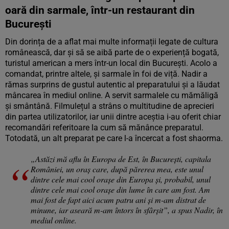
oară din sarmale, într-un restaurant din
București
Din dorința de a aflat mai multe informații legate de cultura
românească, dar și să se aibă parte de o experiență bogată,
turistul american a mers într-un local din București. Acolo a
comandat, printre altele, și sarmale în foi de viță. Nadir a
rămas surprins de gustul autentic al preparatului și a lăudat
mâncarea în mediul online. A servit sarmalele cu mămăligă
și smântână. Filmulețul a strâns o multitudine de aprecieri
din partea utilizatorilor, iar unii dintre aceștia i-au oferit chiar
recomandări referitoare la cum să mănânce preparatul.
Totodată, un alt preparat pe care l-a încercat a fost shaorma.
„Astăzi mă aflu în Europa de Est, în București, capitala
României, un oraș care, după părerea mea, este unul
dintre cele mai cool orașe din Europa și, probabil, unul
dintre cele mai cool orașe din lume în care am fost. Am
mai fost de fapt aici acum patru ani și m-am distrat de
minune, iar aseară m-am întors în sfârșit”, a spus Nadir, în
mediul online.