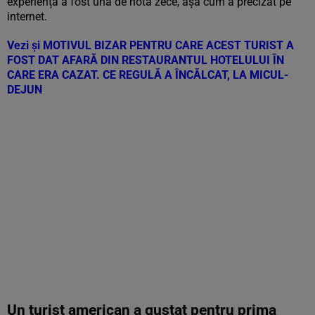
experiența a fost una de nota zece, așa cum a precizat pe
internet.
Vezi și
MOTIVUL BIZAR PENTRU CARE ACEST TURIST A
FOST DAT AFARĂ DIN RESTAURANTUL HOTELULUI ÎN
CARE ERA CAZAT. CE REGULĂ A ÎNCĂLCAT, LA MICUL-
DEJUN
Un turist american a gustat pentru prima