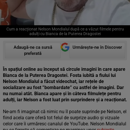
Cum a reacționat Nelson Mondialul după ce a văzut filmele pentru
adulți cu Bianca de la Puterea Dragostei
Adaugă-ne ca sursă
Urmărește-ne în Discover
preferată
În spațiul online au început să circule imagini în care apare
Bianca de la Puterea Dragostei. Fosta iubită a fiului lui
Nelson Mondialul a făcut videochat, iar rețele de
socializare au fost ”bombardate” cu astfel de imagini. Dar
nu numai atât. Bianca apare și în câteva filmulețe pentru
adulți, iar Nelson a fost luat prin surprindere și a reacționat.
Ne-am fi imaginat că nimic nu îl poate suprinde pe Nelson, el
fiind acela care oferă tot felul de surprize audio și vizuale
celor care îi urmăresc canalul de YouTube. Nelson Mondialul
nu se ferește să comenteze pe marginea unor
subiecte