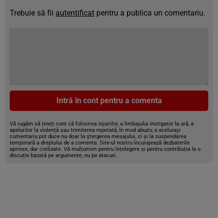
Trebuie să fii
autentificat
pentru a publica un comentariu.
Intră în cont pentru a comenta
Vă rugăm să țineți cont că folosirea injuriilor, a limbajului instigator la ură, a
apelurilor la violență sau trimiterea repetată, în mod abuziv, a aceluiași
comentariu pot duce nu doar la ștergerea mesajului, ci și la suspendarea
temporară a dreptului de a comenta. Site-ul nostru încurajează dezbaterile
aprinse, dar civilizate. Vă mulțumim pentru înțelegere și pentru contribuția la o
discuție bazată pe argumente, nu pe atacuri.