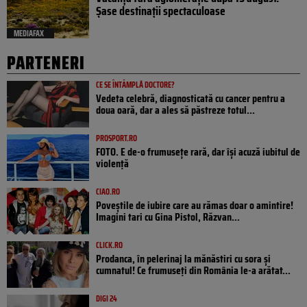
Șase destinații spectaculoase
MEDIAFAX
PARTENERI
CE SE ÎNTÂMPLĂ DOCTORE?
Vedeta celebră, diagnosticată cu cancer pentru a
doua oară, dar a ales să păstreze totul...
PROSPORT.RO
FOTO. E de-o frumusețe rară, dar își acuză iubitul de
violență
CIAO.RO
Poveştile de iubire care au rămas doar o amintire!
Imagini tari cu Gina Pistol, Răzvan...
CLICK.RO
Prodanca, în pelerinaj la mănăstiri cu sora și
cumnatul! Ce frumuseți din România le-a arătat...
DIGI 24