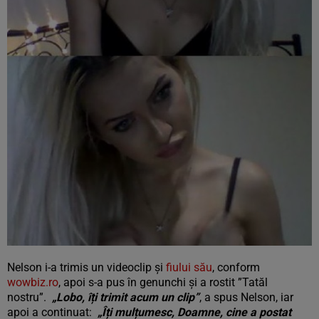
Nelson i-a trimis un videoclip și
fiului său
, conform
wowbiz.ro
, apoi s-a pus în genunchi și a rostit ”Tatăl
nostru”.
„Lobo, îți trimit acum un clip”
, a spus Nelson, iar
apoi a continuat:
„Îți mulțumesc, Doamne, cine a postat