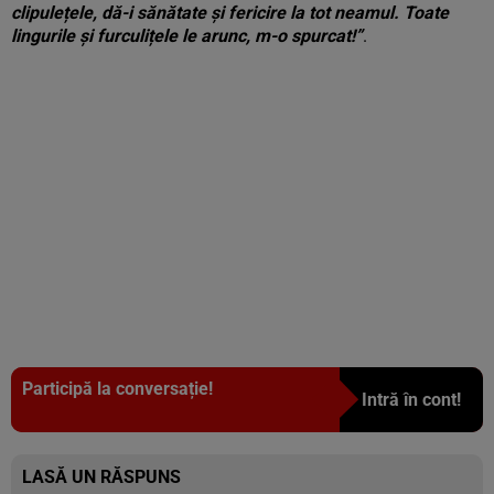
clipulețele, dă-i sănătate și fericire la tot neamul. Toate
lingurile și furculițele le arunc, m-o spurcat!”
.
Participă la conversație!
Intră în cont!
LASĂ UN RĂSPUNS