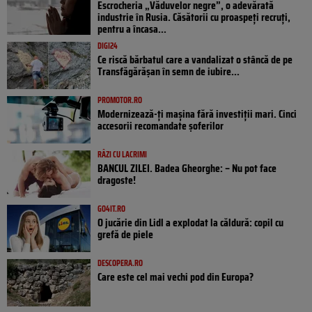
Escrocheria „Văduvelor negre”, o adevărată
industrie în Rusia. Căsătorii cu proaspeți recruți,
pentru a încasa...
DIGI24
Ce riscă bărbatul care a vandalizat o stâncă de pe
Transfăgărășan în semn de iubire...
PROMOTOR.RO
Modernizează-ți mașina fără investiții mari. Cinci
accesorii recomandate șoferilor
RÂZI CU LACRIMI
BANCUL ZILEI. Badea Gheorghe: – Nu pot face
dragoste!
GO4IT.RO
O jucărie din Lidl a explodat la căldură: copil cu
grefă de piele
DESCOPERA.RO
Care este cel mai vechi pod din Europa?