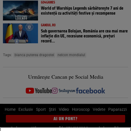
GO4GAMES
World of Warships Legends sărbătorește 7 ani de
existență cu activități festive și recompense
GANDUL.RO
Sub guvernarea Bolojan, România are cea mai mare
inflație din UE, recesiune economică, prețuri
record...
Tags:
bianca puterea dragostei
nelcon mondialul
Urmărește Cancan pe Social Media
Home
Exclusiv
Sport
Știri
Video
Horoscop
Vedete
Paparazzi
AI UN PONT?
Scrie-ne pe Whatsapp
, sună la 0741226226 sau trimite mail la