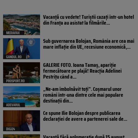
Vacanță cu vedete! Turiștii cazați într-un hotel
din Franța au asistat la filmările...
MEDIAFAX
Sub guvernarea Bolojan, România are cea mai
mare inflație din UE, recesiune economică,...
GANDUL.RO
GALERIE FOTO. Ioana Tamaş, apariție
fermecătoare pe plajă! Reacția Adelinei
Pestrițu când a...
PROSPORT.RO
„Ne-am îmbolnăvit toți”. Coșmarul unor
români într-una dintre cele mai populare
destinații din...
ADEVARUL
Ce spune Ilie Bolojan despre publicarea
declarației de avere a partenerei sale de...
DIGI24
Vacanță fără aglomerație după 15 august.