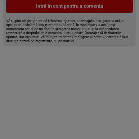
Intră în cont pentru a comenta
Vă rugăm să țineți cont că folosirea injuriilor, a limbajului instigator la ură, a
apelurilor la violență sau trimiterea repetată, în mod abuziv, a aceluiași
comentariu pot duce nu doar la ștergerea mesajului, ci și la suspendarea
temporară a dreptului de a comenta. Site-ul nostru încurajează dezbaterile
aprinse, dar civilizate. Vă mulțumim pentru înțelegere și pentru contribuția la o
discuție bazată pe argumente, nu pe atacuri.