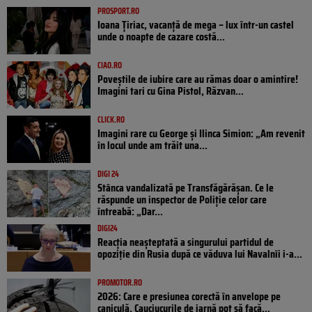
PROSPORT.RO
Ioana Țiriac, vacanță de mega – lux într-un castel
unde o noapte de cazare costă...
CIAO.RO
Poveştile de iubire care au rămas doar o amintire!
Imagini tari cu Gina Pistol, Răzvan...
CLICK.RO
Imagini rare cu George și Ilinca Simion: „Am revenit
în locul unde am trăit una...
DIGI 24
Stânca vandalizată pe Transfăgărășan. Ce le
răspunde un inspector de Poliție celor care
întreabă: „Dar...
DIGI24
Reacția neașteptată a singurului partidul de
opoziţie din Rusia după ce văduva lui Navalnîi i-a...
PROMOTOR.RO
2026: Care e presiunea corectă în anvelope pe
caniculă. Cauciucurile de iarnă pot să facă...