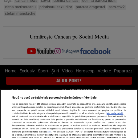
Tags:
cancan news
covid
doinita oancea
doinita oancea iubit
elena merisoreanu
printisorul taxiurilor
puterea dragostei
sars-cov2
stefan manolache
Urmărește Cancan pe Social Media
Home
Exclusiv
Sport
Știri
Video
Horoscop
Vedete
Paparazzi
AI UN PONT?
Scrie-ne pe Whatsapp
, sună la 0741226226 sau trimite mail la
pont@cancan.ro
Nouă ne pasă ca datele tale personale să rămână confidențiale
Noi și partenerii noștri
1019
stocăm și/sau accesăm informații pe dispozitivul dvs., precum identificatorii cookie
unici pentru prelucrarea datelor cu caracter personal. Puteți accepta sau gestiona preferințele dvs. făcând clic mai
Știri interne
Știri externe
Politică
jos, respectiv vă puteți opune utilizării unui interes legitim în orice moment pe pagina cu politica de
confidențialitate. Aceste alegeri vor fi raportate partenerilor noștri și nu vă vor afecta navigarea.
Mai multe detalii
Noi si partenerii nostri (retelele de socializare si agentiile de publicitate partenere, precum si furnizorii nostri de
servicii de date analitice) prelucram date pentru a permite website-ului sa functioneze, pentru a personaliza
Ultimele stiri
Diete
Insula Iubirii
Dictionar de vise
LIFE STYLE
continutul si anunturile publicitare afisate in functie de interesele si/sau profilul dvs., pentru a va oferi
functionalitati aferente retelelor de socializare si pentru a analiza traficul pe website. Beneficiati de drepturile
Horoscop
prevazute de art. 15-22 din GDPR in legatura cu prelucrarea datelor cu caracter personal. Aceste drepturi pot fi
exercitate prin modalitatea indicata
aici
. Prin click pe “ACCEPT TOATE”, acceptati folosirea tuturor Tehnologiilor de
tip Cookie, care implica inclusiv acceptul dvs. cu privire la stocarea/accesarea informatiilor de catre Vendor-ii cu
care colaboram. Prin click pe “VREAU SA MODIFIC SETARILE INDIVIDUAL” puteti schimba preferintele in mod