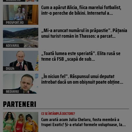
Cum a apărut Alicia, fiica marelui fotbalist,
într-o pereche de bikini. Internetul a...
PROSPORT.RO
„Mi-a aruncat numărul în prăpastie”. Pățania
unui turist român în Thassos: a parcat...
ADEVARUL
„Toată lumea este speriată”. Elita rusă se
teme că FSB „scapă de sub...
DIGI24
„În niciun fel”. Răspunsul unui deputat
întrebat dacă un om obișnuit poate obține...
MEDIAFAX
PARTENERI
CE SE ÎNTÂMPLĂ DOCTORE?
Cum arată acum Julia Chelaru, fosta membră a
trupei Exotic! Și-a etalat formele voluptoase, la...