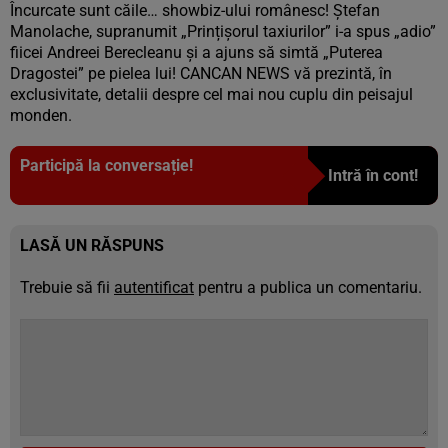
Încurcate sunt căile… showbiz-ului românesc! Ștefan
Manolache, supranumit „Prințișorul taxiurilor” i-a spus „adio”
fiicei Andreei Berecleanu și a ajuns să simtă „Puterea
Dragostei” pe pielea lui! CANCAN NEWS vă prezintă, în
exclusivitate, detalii despre cel mai nou cuplu din peisajul
monden.
Participă la conversație!
Intră în cont!
LASĂ UN RĂSPUNS
Trebuie să fii
autentificat
pentru a publica un comentariu.