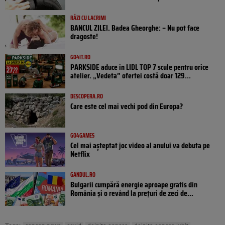
RÂZI CU LACRIMI
BANCUL ZILEI. Badea Gheorghe: – Nu pot face
dragoste!
GO4IT.RO
PARKSIDE aduce în LIDL TOP 7 scule pentru orice
atelier. „Vedeta” ofertei costă doar 129...
DESCOPERA.RO
Care este cel mai vechi pod din Europa?
GO4GAMES
Cel mai așteptat joc video al anului va debuta pe
Netflix
GANDUL.RO
Bulgarii cumpără energie aproape gratis din
România și o revând la prețuri de zeci de...