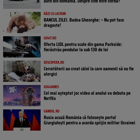
auto din România. Despre cine este vorba?
RÂZI CU LACRIMI
BANCUL ZILEI. Badea Gheorghe: – Nu pot face
dragoste!
GO4IT.RO
Oferta LIDL pentru scule din gama Parkside:
fierăstrău pendular la sub 130 de lei
DESCOPERA.RO
Cercetătorii au creat câini la care oamenii să nu fie
alergici
GO4GAMES
Cel mai așteptat joc video al anului va debuta pe
Netflix
GANDUL.RO
Rusia acuză România că folosește portul
Giurgiulești pentru a acorda sprijin militar Ucrainei