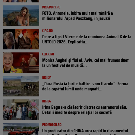
PROSPORT.RO
FOTO. Antonela, iubita mult mai tânără a
milionarului Arpad Paszkany, în jacuzzi
CIAO.RO
De ce a lipsit Vierme de la reuniunea Animal X de la
UNTOLD 2026. Explicația...
CLICK.RO
Monica Anghel și fiul ei, Aviv, cel mai frumos duet
la un festival de muzică...
DIGI 24
„Dacă Rusia ia țările baltice, vom fi acolo”: Ferma
de la capătul lumii unde magnați...
DIGI24
Irina Begu s-a căsătorit discret cu antrenorul său.
Detalii inedite despre relația lor secretă
PROMOTOR.RO
Un producător din CHINA urcă rapid în clasamentul