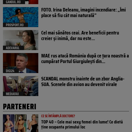
GANDUL.RO
FOTO. Irina Deleanu, imagini incendiare: „Îmi
place să fiu cât mai naturală”
PROSPORT.RO
Cel mai sănătos ceai. Are beneficii pentru
creier și inimă, dar nu este...
ADEVARUL
MAE rus atacă România după ce țara noastră a
cumpărat Portul Giurgiulești din...
DIGI24
SCANDAL monstru înainte de un zbor Anglia-
SUA. Scenele din avion au devenit virale
MEDIAFAX
PARTENERI
CE SE ÎNTÂMPLĂ DOCTORE?
TOP 40 – Cele mai sexy femei din lume! Ce dietă
ține ocupanta primului loc