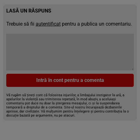
LASĂ UN RĂSPUNS
Trebuie să fii
autentificat
pentru a publica un comentariu.
Intră în cont pentru a comenta
Vă rugăm să țineți cont că folosirea injuriilor, a limbajului instigator la ură, a
apelurilor la violență sau trimiterea repetată, în mod abuziv, a aceluiași
comentariu pot duce nu doar la ștergerea mesajului, ci și la suspendarea
temporară a dreptului de a comenta. Site-ul nostru încurajează dezbaterile
aprinse, dar civilizate. Vă mulțumim pentru înțelegere și pentru contribuția la o
discuție bazată pe argumente, nu pe atacuri.