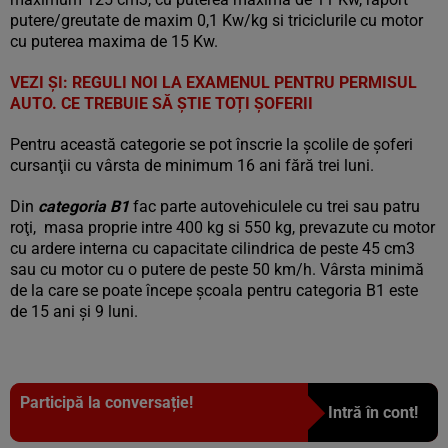
putere/greutate de maxim 0,1 Kw/kg si triciclurile cu motor
cu puterea maxima de 15 Kw.
VEZI ȘI: REGULI NOI LA EXAMENUL PENTRU PERMISUL
AUTO. CE TREBUIE SĂ ȘTIE TOȚI ȘOFERII
Pentru această categorie se pot înscrie la şcolile de şoferi
cursanţii cu vârsta de minimum 16 ani fără trei luni.
Din
categoria B1
fac parte autovehiculele cu trei sau patru
roţi, masa proprie intre 400 kg si 550 kg, prevazute cu motor
cu ardere interna cu capacitate cilindrica de peste 45 cm3
sau cu motor cu o putere de peste 50 km/h. Vârsta minimă
de la care se poate începe şcoala pentru categoria B1 este
de 15 ani şi 9 luni.
Participă la conversație!
Intră în cont!