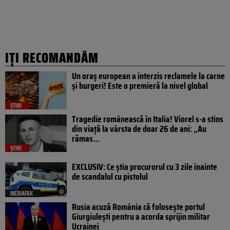
IȚI RECOMANDĂM
Un oraș european a interzis reclamele la carne
și burgeri! Este o premieră la nivel global
ȘTIRI
Tragedie românească în Italia! Viorel s-a stins
din viață la vârsta de doar 26 de ani: „Au
rămas…
ȘTIRI
EXCLUSIV: Ce știa procurorul cu 3 zile înainte
de scandalul cu pistolul
MEDIAFAX
Rusia acuză România că folosește portul
Giurgiulești pentru a acorda sprijin militar
Ucrainei