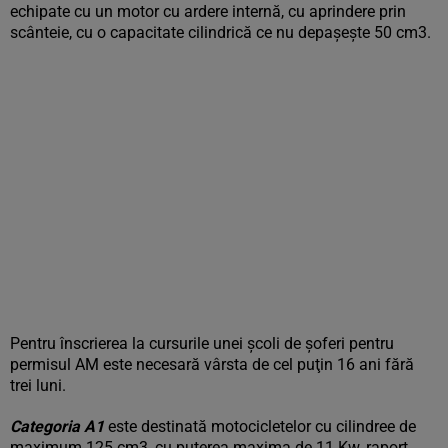
echipate cu un motor cu ardere internă, cu aprindere prin
scânteie, cu o capacitate cilindrică ce nu depaşeşte 50 cm3.
Pentru înscrierea la cursurile unei şcoli de şoferi pentru
permisul AM este necesară vârsta de cel puţin 16 ani fără
trei luni.
Categoria A1
este destinată motocicletelor cu cilindree de
maximum 125 cm3, cu puterea maxima de 11 Kw, raport