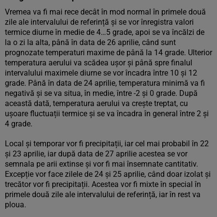
Vremea va fi mai rece decât în mod normal în primele două
zile ale intervalului de referință și se vor înregistra valori
termice diurne în medie de 4…5 grade, apoi se va încălzi de
la o zi la alta, până în data de 26 aprilie, când sunt
prognozate temperaturi maxime de până la 14 grade. Ulterior
temperatura aerului va scădea ușor și până spre finalul
intervalului maximele diurne se vor încadra între 10 și 12
grade. Până în data de 24 aprilie, temperatura minimă va fi
negativă și se va situa, în medie, între -2 și 0 grade. După
această dată, temperatura aerului va crește treptat, cu
ușoare fluctuații termice și se va încadra în general între 2 și
4 grade.
Local și temporar vor fi precipitații, iar cel mai probabil în 22
și 23 aprilie, iar după data de 27 aprilie acestea se vor
semnala pe arii extinse și vor fi mai însemnate cantitativ.
Excepție vor face zilele de 24 și 25 aprilie, când doar izolat și
trecător vor fi precipitații. Acestea vor fi mixte în special în
primele două zile ale intervalului de referință, iar în rest va
ploua.