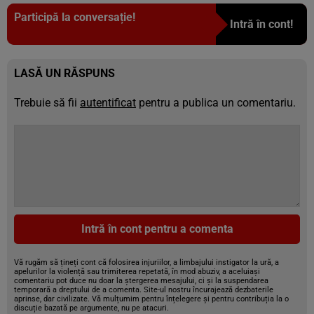
Participă la conversație!
Intră în cont!
LASĂ UN RĂSPUNS
Trebuie să fii
autentificat
pentru a publica un comentariu.
Intră în cont pentru a comenta
Vă rugăm să țineți cont că folosirea injuriilor, a limbajului instigator la ură, a
apelurilor la violență sau trimiterea repetată, în mod abuziv, a aceluiași
comentariu pot duce nu doar la ștergerea mesajului, ci și la suspendarea
temporară a dreptului de a comenta. Site-ul nostru încurajează dezbaterile
aprinse, dar civilizate. Vă mulțumim pentru înțelegere și pentru contribuția la o
discuție bazată pe argumente, nu pe atacuri.