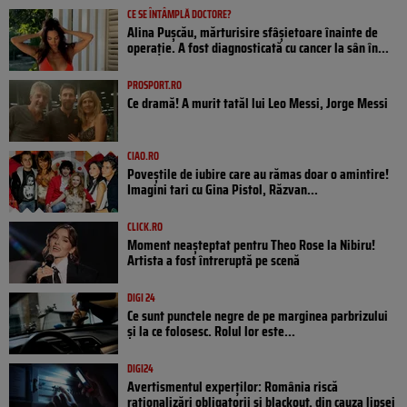
CE SE ÎNTÂMPLĂ DOCTORE?
Alina Pușcău, mărturisire sfâșietoare înainte de
operație. A fost diagnosticată cu cancer la sân în...
PROSPORT.RO
Ce dramă! A murit tatăl lui Leo Messi, Jorge Messi
CIAO.RO
Poveştile de iubire care au rămas doar o amintire!
Imagini tari cu Gina Pistol, Răzvan...
CLICK.RO
Moment neașteptat pentru Theo Rose la Nibiru!
Artista a fost întreruptă pe scenă
DIGI 24
Ce sunt punctele negre de pe marginea parbrizului
și la ce folosesc. Rolul lor este...
DIGI24
Avertismentul experților: România riscă
raționalizări obligatorii și blackout, din cauza lipsei