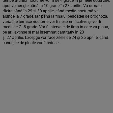
temperaturilor nocturne vor fi de 4 grade în primele două zile,
apoi vor crește până la 10 grade în 27 aprilie. Va urma o
răcire până în 29 și 30 aprilie, când media nocturnă va
ajunge la 7 grade, iar, până la finalul perioadei de prognoză,
variațiile termice nocturne vor fi nesemnificative și vor fi
medii de 7…8 grade. Vor fi intervale de timp în care va ploua,
pe arii extinse și mai însemnat cantitativ în 23
și 27 aprilie. Excepție vor face zilele de 24 și 25 aprilie, când
condițiile de ploaie vor fi reduse.