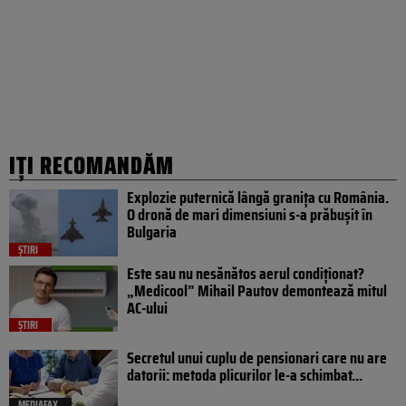
IȚI RECOMANDĂM
Explozie puternică lângă granița cu România.
O dronă de mari dimensiuni s-a prăbușit în
Bulgaria
ȘTIRI
Este sau nu nesănătos aerul condiționat?
„Medicool” Mihail Pautov demontează mitul
AC-ului
ȘTIRI
Secretul unui cuplu de pensionari care nu are
datorii: metoda plicurilor le-a schimbat...
MEDIAFAX