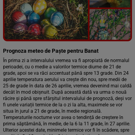
Vezi galeria foto
7 poze
Prognoza meteo de Paște pentru Banat
În prima zi a intervalului vremea va fi apropiată de normalul
perioadei, cu o medie a valorilor termice diurne de 21 de
grade, apoi se va răci accentuat până spre 13 grade. Din 24
aprilie temperatura aerului va crește din nou, spre medii de
25 de grade în data de 26 aprilie, vremea devenind mai caldă
decât în mod obișnuit. După această dată va urma o nouă
răcire și până spre sfârșitul intervalului de prognoză, deși vor
fi unele variații termice de la o zi la alta, maximele se vor
situa în jurul a 21 de grade, în medie regională.
Temperaturile nocturne vor avea o tendință de creștere în
prima săptămână, în medie, de la 6 la 11 grade, în 27 aprilie.
Ulterior acestei date, minimele termice vor fi în scădere, spre