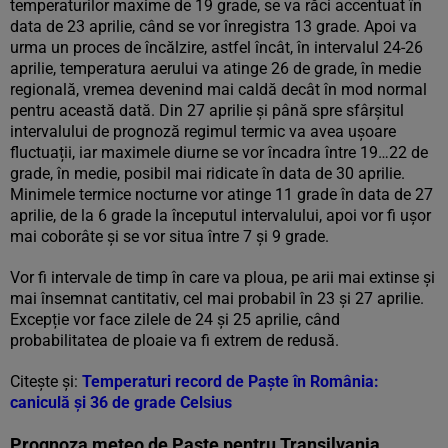
temperaturilor maxime de 19 grade, se va răci accentuat în
data de 23 aprilie, când se vor înregistra 13 grade. Apoi va
urma un proces de încălzire, astfel încât, în intervalul 24-26
aprilie, temperatura aerului va atinge 26 de grade, în medie
regională, vremea devenind mai caldă decât în mod normal
pentru această dată. Din 27 aprilie și până spre sfârșitul
intervalului de prognoză regimul termic va avea ușoare
fluctuații, iar maximele diurne se vor încadra între 19…22 de
grade, în medie, posibil mai ridicate în data de 30 aprilie.
Minimele termice nocturne vor atinge 11 grade în data de 27
aprilie, de la 6 grade la începutul intervalului, apoi vor fi ușor
mai coborâte și se vor situa între 7 și 9 grade.
Vor fi intervale de timp în care va ploua, pe arii mai extinse și
mai însemnat cantitativ, cel mai probabil în 23 și 27 aprilie.
Excepție vor face zilele de 24 și 25 aprilie, când
probabilitatea de ploaie va fi extrem de redusă.
Citește și:
Temperaturi record de Paște în România:
caniculă și 36 de grade Celsius
Prognoza meteo de Paște pentru Transilvania