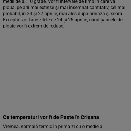
medii de 8…10 grade. Vor fi intervale de timp în care va
ploua, pe arii mai extinse și mai însemnat cantitativ, cel mai
probabil, în 23 și 27 aprilie, mai ales după-amiaza și seara.
Excepție vor face zilele de 24 și 25 aprilie, când șansele de
ploaie vor fi extrem de reduse.
Ce temperaturi vor fi de Paște în Crișana
Vremea, normală termic în prima zi cu o medie a