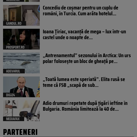
Concediu de coșmar pentru un cuplu de
români, în Turcia. Cum arăta hotelul...
GANDUL.RO
Ioana Țiriac, vacanță de mega – lux într-un
castel unde o noapte de...
PROSPORT.RO
„Antrenamentul” sezonului în Arctica: Un urs
polar folosește un bloc de gheață pe...
ADEVARUL
„Toată lumea este speriată”. Elita rusă se
teme că FSB „scapă de sub...
DIGI24
Adio drumuri repetate după țigări ieftine în
Bulgaria. România limitează la 40 de...
MEDIAFAX
PARTENERI