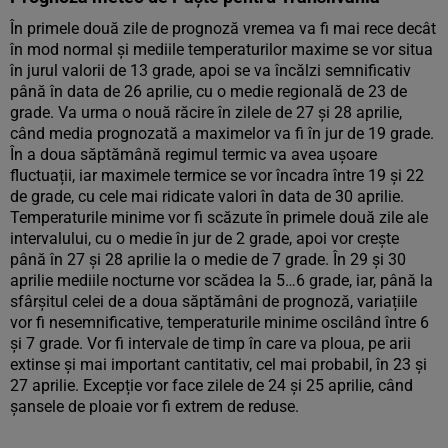
În primele două zile de prognoză vremea va fi mai rece decât
în mod normal și mediile temperaturilor maxime se vor situa
în jurul valorii de 13 grade, apoi se va încălzi semnificativ
până în data de 26 aprilie, cu o medie regională de 23 de
grade. Va urma o nouă răcire în zilele de 27 și 28 aprilie,
când media prognozată a maximelor va fi în jur de 19 grade.
În a doua săptămână regimul termic va avea ușoare
fluctuații, iar maximele termice se vor încadra între 19 și 22
de grade, cu cele mai ridicate valori în data de 30 aprilie.
Temperaturile minime vor fi scăzute în primele două zile ale
intervalului, cu o medie în jur de 2 grade, apoi vor crește
până în 27 și 28 aprilie la o medie de 7 grade. În 29 și 30
aprilie mediile nocturne vor scădea la 5…6 grade, iar, până la
sfârșitul celei de a doua săptămâni de prognoză, variațiile
vor fi nesemnificative, temperaturile minime oscilând între 6
și 7 grade. Vor fi intervale de timp în care va ploua, pe arii
extinse și mai important cantitativ, cel mai probabil, în 23 și
27 aprilie. Excepție vor face zilele de 24 și 25 aprilie, când
șansele de ploaie vor fi extrem de reduse.