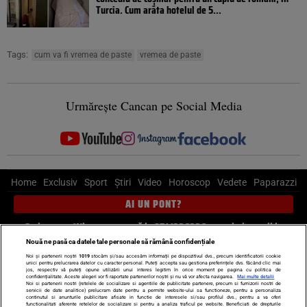
Turcia. Cum arăta hotelul de 5...
Tags:
cum va fi vremea de paste
vremea de paste
Urmărește Cancan pe Social Media
Home
Exclusiv
Sport
Știri
Video
Horoscop
Vedete
Paparazzi
AI UN PONT?
Scrie-ne pe Whatsapp
, sună la 0741226226 sau trimite mail la
pont@cancan.ro
Nouă ne pasă ca datele tale personale să rămână confidențiale
Noi și partenerii noștri
1019
stocăm și/sau accesăm informații pe dispozitivul dvs., precum identificatorii cookie
unici pentru prelucrarea datelor cu caracter personal. Puteți accepta sau gestiona preferințele dvs. făcând clic mai
Știri interne
Știri externe
Politică
jos, respectiv vă puteți opune utilizării unui interes legitim în orice moment pe pagina cu politica de
confidențialitate. Aceste alegeri vor fi raportate partenerilor noștri și nu vă vor afecta navigarea.
Mai multe detalii
Noi si partenerii nostri (retelele de socializare si agentiile de publicitate partenere, precum si furnizorii nostri de
servicii de date analitice) prelucram date pentru a permite website-ului sa functioneze, pentru a personaliza
Ultimele stiri
Diete
Insula Iubirii
Dictionar de vise
LIFE STYLE
continutul si anunturile publicitare afisate in functie de interesele si/sau profilul dvs., pentru a va oferi
functionalitati aferente retelelor de socializare si pentru a analiza traficul pe website. Beneficiati de drepturile