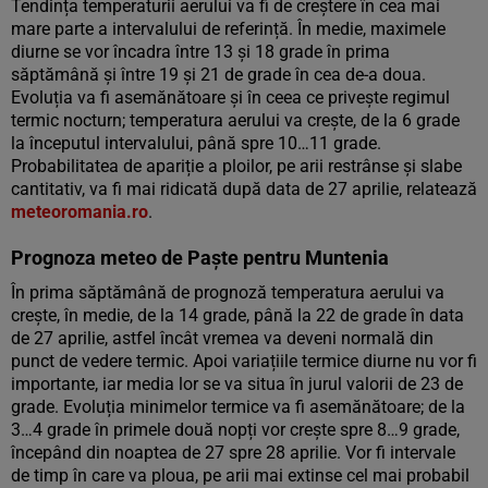
Tendința temperaturii aerului va fi de creștere în cea mai
mare parte a intervalului de referință. În medie, maximele
diurne se vor încadra între 13 și 18 grade în prima
săptămână și între 19 și 21 de grade în cea de-a doua.
Evoluția va fi asemănătoare și în ceea ce privește regimul
termic nocturn; temperatura aerului va crește, de la 6 grade
la începutul intervalului, până spre 10…11 grade.
Probabilitatea de apariție a ploilor, pe arii restrânse și slabe
cantitativ, va fi mai ridicată după data de 27 aprilie, relatează
meteoromania.ro
.
Prognoza meteo de Paște pentru Muntenia
În prima săptămână de prognoză temperatura aerului va
crește, în medie, de la 14 grade, până la 22 de grade în data
de 27 aprilie, astfel încât vremea va deveni normală din
punct de vedere termic. Apoi variațiile termice diurne nu vor fi
importante, iar media lor se va situa în jurul valorii de 23 de
grade. Evoluția minimelor termice va fi asemănătoare; de la
3…4 grade în primele două nopți vor crește spre 8…9 grade,
începând din noaptea de 27 spre 28 aprilie. Vor fi intervale
de timp în care va ploua, pe arii mai extinse cel mai probabil