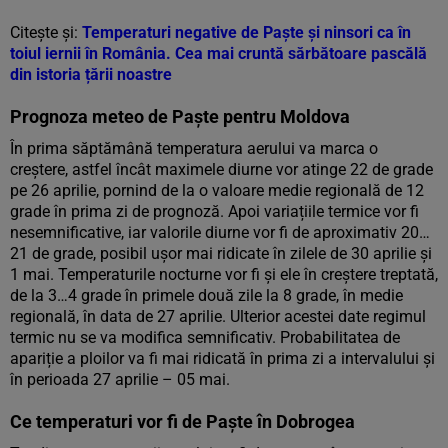
Citește și:
Temperaturi negative de Paște și ninsori ca în
toiul iernii în România. Cea mai cruntă sărbătoare pascălă
din istoria țării noastre
Prognoza meteo de Paște pentru Moldova
În prima săptămână temperatura aerului va marca o
creștere, astfel încât maximele diurne vor atinge 22 de grade
pe 26 aprilie, pornind de la o valoare medie regională de 12
grade în prima zi de prognoză. Apoi variațiile termice vor fi
nesemnificative, iar valorile diurne vor fi de aproximativ 20…
21 de grade, posibil ușor mai ridicate în zilele de 30 aprilie și
1 mai. Temperaturile nocturne vor fi și ele în creștere treptată,
de la 3…4 grade în primele două zile la 8 grade, în medie
regională, în data de 27 aprilie. Ulterior acestei date regimul
termic nu se va modifica semnificativ. Probabilitatea de
apariție a ploilor va fi mai ridicată în prima zi a intervalului și
în perioada 27 aprilie – 05 mai.
Ce temperaturi vor fi de Paște în Dobrogea