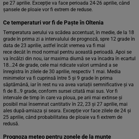
pe 27 aprilie. Excepție va face perioada 24-26 aprilie, când
șansele de ploaie vor fi extrem de reduse.
Ce temperaturi vor fi de Paște în Oltenia
Temperatura aerului va scădea accentuat, în medie, de la 18
grade în prima zi a intervalului de prognoză, spre 12 grade în
data de 23 aprilie, astfel încât vremea va fi mai
rece decât în mod normal pentru această perioadă. Apoi se
va încălzi din nou, iar maxima diurnă se va încadra în ecartul
18…24 de grade, cele mai ridicate valori urmând a se
înregistra în zilele de 30 aprilie, respectiv 1 mai. Media
minimelor va fi cuprinsă între 5 și 9 grade în prima
săptămână, iar în rest nu va avea variații semnificative și va
fi de 8…9 grade, conform sursei citată mai sus. Vor fi
intervale de timp în care va ploua, pe arii mai extinse și
posibil mai însemnat cantitativ în 22, 23 și 27 aprilie, mai
ales după-amiaza și seara. Excepție vor face zilele de 24 și
25 aprilie, când probabilitatea de ploaie va fi extrem de
redusă.
Prognoza meteo pentru zonele de la munte