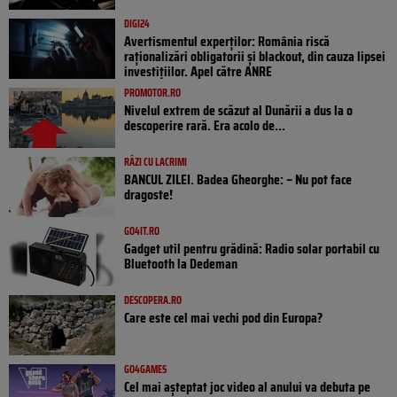
DIGI24
Avertismentul experților: România riscă
raționalizări obligatorii și blackout, din cauza lipsei
investițiilor. Apel către ANRE
PROMOTOR.RO
Nivelul extrem de scăzut al Dunării a dus la o
descoperire rară. Era acolo de...
RÂZI CU LACRIMI
BANCUL ZILEI. Badea Gheorghe: – Nu pot face
dragoste!
GO4IT.RO
Gadget util pentru grădină: Radio solar portabil cu
Bluetooth la Dedeman
DESCOPERA.RO
Care este cel mai vechi pod din Europa?
GO4GAMES
Cel mai așteptat joc video al anului va debuta pe