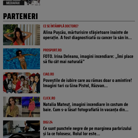
MEDIAFAX
PARTENERI
CE SE ÎNTÂMPLĂ DOCTORE?
Alina Pușcău, mărturisire sfâșietoare înainte de
operație. A fost diagnosticată cu cancer la sân în...
PROSPORT.RO
FOTO. Irina Deleanu, imagini incendiare: „Îmi place
să fiu cât mai naturală”
CIAO.RO
Poveştile de iubire care au rămas doar o amintire!
Imagini tari cu Gina Pistol, Răzvan...
CLICK.RO
Natalia Mateuț, imagini incendiare în costum de
baie. Cum s-a lăsat fotografiată în vacanța din...
DIGI 24
Ce sunt punctele negre de pe marginea parbrizului
și la ce folosesc. Rolul lor este...