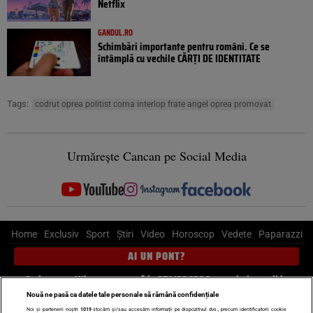
Netflix
GANDUL.RO
Schimbări importante pentru români. Ce se
întâmplă cu vechile CĂRȚI DE IDENTITATE
Tags:
codrut oprea politist coma interlop frate angel oprea promovat
Urmărește Cancan pe Social Media
Home
Exclusiv
Sport
Știri
Video
Horoscop
Vedete
Paparazzi
AI UN PONT?
Scrie-ne pe Whatsapp
, sună la 0741226226 sau trimite mail la
pont@cancan.ro
Nouă ne pasă ca datele tale personale să rămână confidențiale
Noi și partenerii noștri
1019
stocăm și/sau accesăm informații pe dispozitivul dvs., precum identificatorii cookie