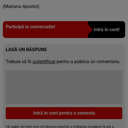
(Mariana Apostol)
Participă la conversație!
Intră în cont!
LASĂ UN RĂSPUNS
Trebuie să fii
autentificat
pentru a publica un comentariu.
Intră în cont pentru a comenta
Vă rugăm să țineți cont că folosirea injuriilor, a limbajului instigator la ură, a