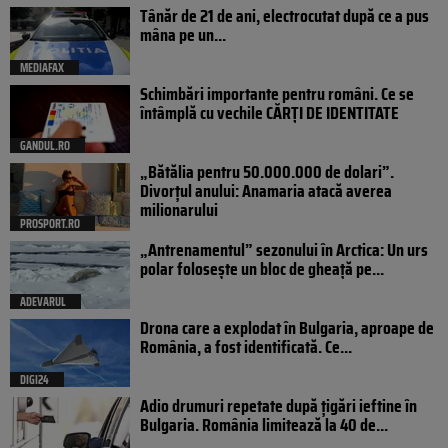
Tânăr de 21 de ani, electrocutat după ce a pus
mâna pe un...
MEDIAFAX
Schimbări importante pentru români. Ce se
întâmplă cu vechile CĂRȚI DE IDENTITATE
GANDUL.RO
„Bătălia pentru 50.000.000 de dolari”.
Divorțul anului: Anamaria atacă averea
milionarului
PROSPORT.RO
„Antrenamentul” sezonului în Arctica: Un urs
polar folosește un bloc de gheață pe...
ADEVARUL
Drona care a explodat în Bulgaria, aproape de
România, a fost identificată. Ce...
DIGI24
Adio drumuri repetate după țigări ieftine în
Bulgaria. România limitează la 40 de...