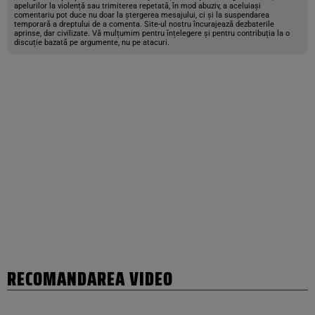
apelurilor la violență sau trimiterea repetată, în mod abuziv, a aceluiași
comentariu pot duce nu doar la ștergerea mesajului, ci și la suspendarea
temporară a dreptului de a comenta. Site-ul nostru încurajează dezbaterile
aprinse, dar civilizate. Vă mulțumim pentru înțelegere și pentru contribuția la o
discuție bazată pe argumente, nu pe atacuri.
RECOMANDAREA VIDEO