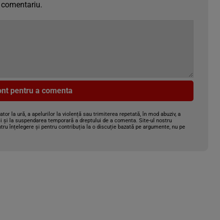
 comentariu.
cont pentru a comenta
gator la ură, a apelurilor la violență sau trimiterea repetată, în mod abuziv, a
i și la suspendarea temporară a dreptului de a comenta. Site-ul nostru
tru înțelegere și pentru contribuția la o discuție bazată pe argumente, nu pe