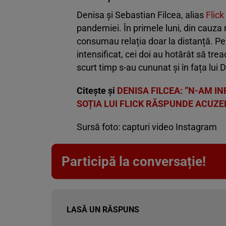
Denisa și Sebastian Filcea, alias
Flic
pandemiei. În primele luni, din cauza r
consumau relația doar la distanță. Pe
intensificat, cei doi au hotărât să trea
scurt timp s-au cununat și în fața lu
Citește și
DENISA FILCEA: ”N-AM I
SOȚIA LUI FLICK RĂSPUNDE ACUZE
Sursă foto: capturi video Instagram
Participă la conversație!
LASĂ UN RĂSPUNS