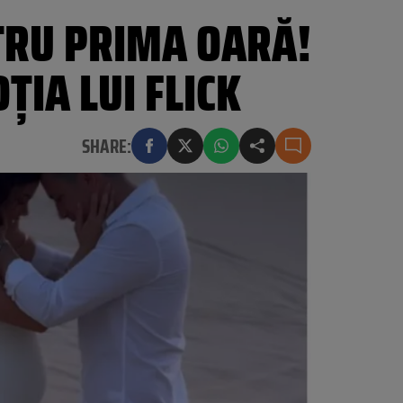
TRU PRIMA OARĂ!
IA LUI FLICK
SHARE: