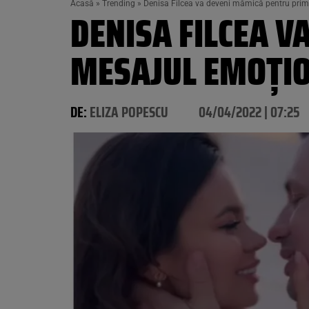
Acasă
»
Trending
»
Denisa Filcea va deveni mămică pentru prima
DENISA FILCEA 
MESAJUL EMOȚIO
DE:
ELIZA POPESCU
04/04/2022 | 07:25