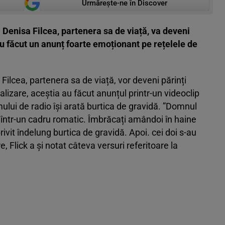
Urmărește-ne în Discover
k. Denisa Filcea, partenera sa de viață, va deveni
 făcut un anunț foarte emoționant pe rețelele de
a Filcea, partenera sa de viață, vor deveni părinți
alizare, aceștia au făcut anunțul printr-un videoclip
ului de radio își arată burtica de gravidă. ”Domnul
t, într-un cadru romatic. Îmbrăcați amândoi în haine
 privit îndelung burtica de gravidă. Apoi. cei doi s-au
re, Flick a și notat câteva versuri referitoare la