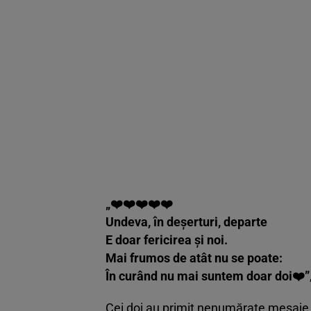
„❤️❤️❤️❤️❤️
Undeva, în deșerturi, departe
E doar fericirea și noi.
Mai frumos de atât nu se poate:
În curând nu mai suntem doar doi❤️”
Cei doi au primit nenumărate mesaje d