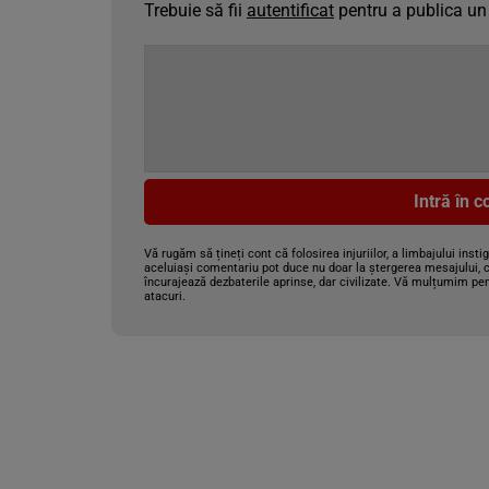
Trebuie să fii
autentificat
pentru a publica un
Intră în 
Vă rugăm să țineți cont că folosirea injuriilor, a limbajului insti
aceluiași comentariu pot duce nu doar la ștergerea mesajului, c
încurajează dezbaterile aprinse, dar civilizate. Vă mulțumim pen
atacuri.