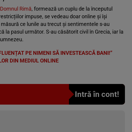
k Domnul Rimă
, formează un cuplu de la începutul
estricțiilor impuse, se vedeau doar online și își
 măsură ce lunile au trecut și sentimentele s-au
că la pasul următor. S-au căsătorit civil în Grecia, iar la
i Dumnezeu.
NFLUENȚAT PE NIMENI SĂ INVESTEASCĂ BANI!”
LOR DIN MEDIUL ONLINE
Intră în cont!