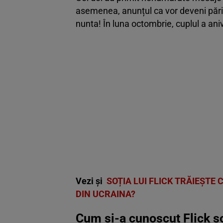
asemenea, anunțul ca vor deveni părin
nunta! În luna octombrie, cuplul a ani
Vezi și
SOȚIA LUI FLICK TRĂIEȘTE 
DIN UCRAINA?
Cum și-a cunoscut Flick s