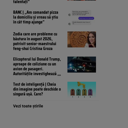
talentați”
BANC | „Am comandat pizza
la domiciliu și vreau să știu
în cât timp ajunge”
Zodia care are probleme cu
băutura în august 2026,
potrivit senior-maestrului
feng-shui Cristina Groza
Elicopterul lui Donald Trump,
aproape de coliziune cu un
avion de pasageri.
Autoritățile investighează
...
Test de inteligență | Cheia
din imagine poate deschide o
singură ușă. Care?
Vezi toate știrile