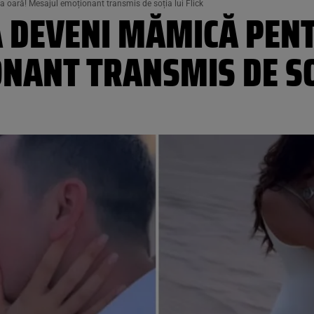
 oară! Mesajul emoționant transmis de soția lui Flick
VA DEVENI MĂMICĂ PEN
NANT TRANSMIS DE SOȚ