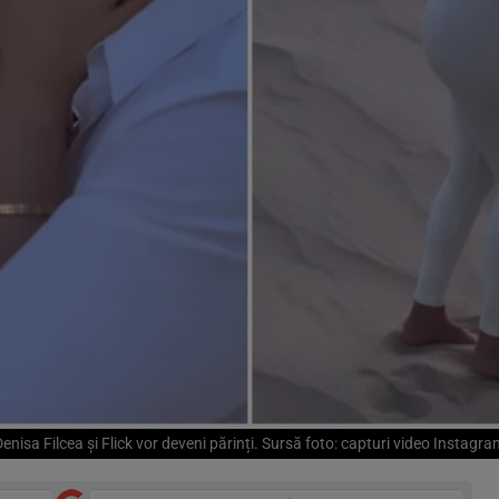
enisa Filcea și Flick vor deveni părinți. Sursă foto: capturi video Instagr