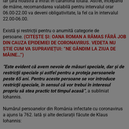
iar țara noastră a intrat în carantină totală. Astfel, începând
de mâine, recomandarea valabilă pentru intervalul orar
06.00-22.00 va deveni obligativitate, la fel ca în intervalul
22.00-06.00.
Există și restricții pentru o anumită categorie de
persoane.
(CITEȘTE ȘI: OANA ROMAN A RĂMAS FĂRĂ JOB
DIN CAUZA EPIDEMIEI DE CORONAVIRUS. VEDETA NU
ȘTIE CUM VA SUPRAVIEȚUI: ”NE GÂNDIM LA ZIUA DE
MÂINE…”)
“Este evident că avem nevoie de măsuri speciale, dar şi de
restricţii speciale şi astfel pentru a proteja persoanele
peste 65 ani. Pentru aceste persoane se vor introduce
restricţii speciale, în sensul că vor trebui în interesul
propriu să stea practic tot timpul acasă”
, a subliniat
Iohannis.
Numărul persoanelor din România infectate cu coronavirus
a ajuns la 762. Iată și alte declarații făcute de Klaus
Iohannis: