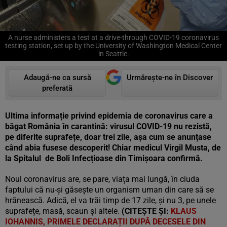
A nurse administers a test at a drive-through COVID-19 coronavirus
testing station, set up by the University of Washington Medical Center
in Seattle.
Adaugă-ne ca sursă
Urmărește-ne în Discover
preferată
Ultima informație privind epidemia de coronavirus care a
băgat România în carantină: virusul COVID-19 nu rezistă,
pe diferite suprafețe, doar trei zile, așa cum se anunțase
când abia fusese descoperit! Chiar medicul Virgil Musta, de
la Spitalul de Boli Infecțioase din Timișoara confirmă.
Noul coronavirus are, se pare, viața mai lungă, în ciuda
faptului că nu-și găsește un organism uman din care să se
hrănească. Adică, el va trăi timp de 17 zile, și nu 3, pe unele
suprafețe, masă, scaun și altele.
(CITEȘTE ȘI:
KLAUS
IOHANNIS, PRIMELE DECLARAȚII DUPĂ DECESELE DIN