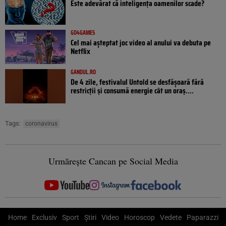
Este adevărat că inteligența oamenilor scade?
GO4GAMES
Cel mai așteptat joc video al anului va debuta pe
Netflix
GANDUL.RO
De 4 zile, festivalul Untold se desfășoară fără
restricții și consumă energie cât un oraș....
Tags:
coronavirus
Urmărește Cancan pe Social Media
Home
Exclusiv
Sport
Știri
Video
Horoscop
Vedete
Paparazzi