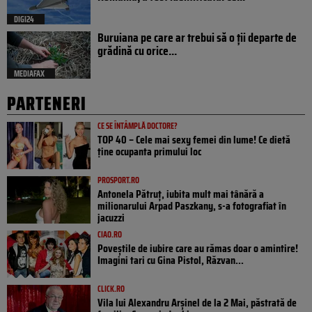
DIGI24
Buruiana pe care ar trebui să o ții departe de
grădină cu orice...
MEDIAFAX
PARTENERI
CE SE ÎNTÂMPLĂ DOCTORE?
TOP 40 – Cele mai sexy femei din lume! Ce dietă
ține ocupanta primului loc
PROSPORT.RO
Antonela Pătruț, iubita mult mai tânără a
milionarului Arpad Paszkany, s-a fotografiat în
jacuzzi
CIAO.RO
Poveştile de iubire care au rămas doar o amintire!
Imagini tari cu Gina Pistol, Răzvan...
CLICK.RO
Vila lui Alexandru Arșinel de la 2 Mai, păstrată de