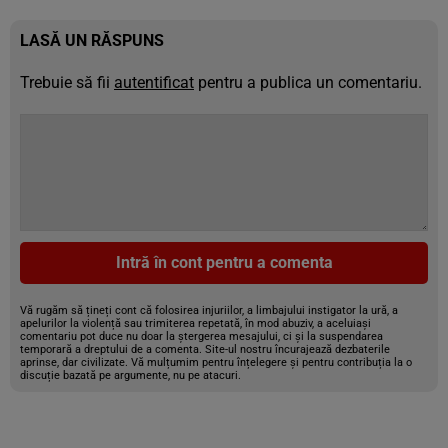
LASĂ UN RĂSPUNS
Trebuie să fii
autentificat
pentru a publica un comentariu.
Intră în cont pentru a comenta
Vă rugăm să țineți cont că folosirea injuriilor, a limbajului instigator la ură, a
apelurilor la violență sau trimiterea repetată, în mod abuziv, a aceluiași
comentariu pot duce nu doar la ștergerea mesajului, ci și la suspendarea
temporară a dreptului de a comenta. Site-ul nostru încurajează dezbaterile
aprinse, dar civilizate. Vă mulțumim pentru înțelegere și pentru contribuția la o
discuție bazată pe argumente, nu pe atacuri.