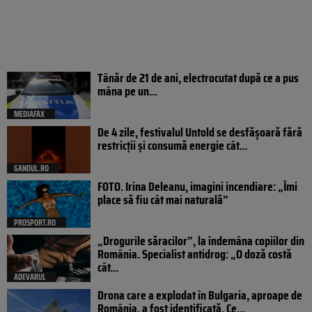
Tânăr de 21 de ani, electrocutat după ce a pus
mâna pe un...
MEDIAFAX
De 4 zile, festivalul Untold se desfășoară fără
restricții și consumă energie cât...
GANDUL.RO
FOTO. Irina Deleanu, imagini incendiare: „Îmi
place să fiu cât mai naturală”
PROSPORT.RO
„Drogurile săracilor”, la îndemâna copiilor din
România. Specialist antidrog: „O doză costă
cât...
ADEVARUL
Drona care a explodat în Bulgaria, aproape de
România, a fost identificată. Ce...