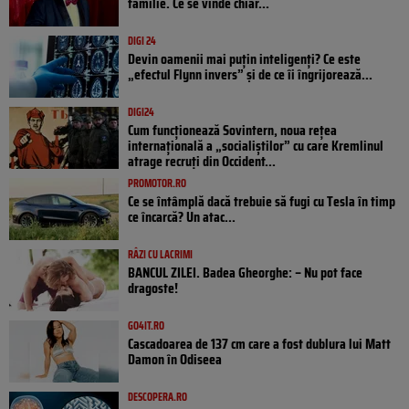
familie. Ce se vinde chiar...
DIGI 24
Devin oamenii mai puțin inteligenți? Ce este
„efectul Flynn invers” și de ce îi îngrijorează...
DIGI24
Cum funcționează Sovintern, noua rețea
internațională a „socialiștilor” cu care Kremlinul
atrage recruți din Occident...
PROMOTOR.RO
Ce se întâmplă dacă trebuie să fugi cu Tesla în timp
ce încarcă? Un atac...
RÂZI CU LACRIMI
BANCUL ZILEI. Badea Gheorghe: – Nu pot face
dragoste!
GO4IT.RO
Cascadoarea de 137 cm care a fost dublura lui Matt
Damon în Odiseea
DESCOPERA.RO