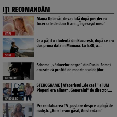
IȚI RECOMANDĂM
Mama Rebecăi, devastată după pierderea
fiicei sale de doar 6 ani. „Îngerașul meu”
ȘTIRI
Ce a pățit o studentă din București, după ce s-a
dus prima dată în Mamaia. La 5:30, a…
ȘTIRI
Schema „văduvelor negre” din Rusia. Femei
acuzate că profită de moartea soldaților
MEDIAFAX
STENOGRAME | Afaceristul „de casă” al UM
Plopeni era alintat „Generalul” de director....
GANDUL.RO
Prezentatoarea TV, postare despre o plajă de
nudiști: „Bine te-am găsit, Amsterdam”