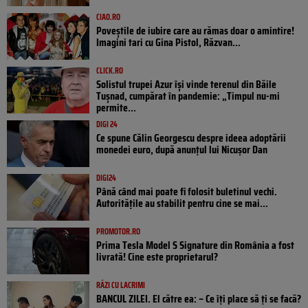
CIAO.RO
Poveştile de iubire care au rămas doar o amintire!
Imagini tari cu Gina Pistol, Răzvan...
CLICK.RO
Solistul trupei Azur își vinde terenul din Băile
Tușnad, cumpărat în pandemie: „Timpul nu-mi
permite...
DIGI 24
Ce spune Călin Georgescu despre ideea adoptării
monedei euro, după anunțul lui Nicușor Dan
DIGI24
Până când mai poate fi folosit buletinul vechi.
Autoritățile au stabilit pentru cine se mai...
PROMOTOR.RO
Prima Tesla Model S Signature din România a fost
livrată! Cine este proprietarul?
RÂZI CU LACRIMI
BANCUL ZILEI. El către ea: – Ce îți place să ți se facă?