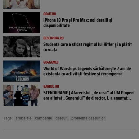
GO4IT.RO
iPhone 18 Pro și Pro Max: noi detalii și
disponibilitate
DESCOPERA.RO
Studenta care a sfidat regimul lui Hitler și a plătit
cu viața
GO4GAMES
World of Warships Legends sărbătorește 7 ani de
existență cu activități festive și recompense
GANDUL.RO
STENOGRAME | Afaceristul „de casă” al UM Plopeni
era alintat „Generalul” de director. L-a anunțat...
Tags:
ambalaje
campanie
deseuri
problema deseurilor