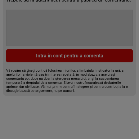
Intră în cont pentru a comenta
Vă rugăm să țineți cont că folosirea injuriilor, a limbajului instigator la ură, a
apelurilor la violență sau trimiterea repetată, în mod abuziv, a aceluiași
comentariu pot duce nu doar la ștergerea mesajului, ci și la suspendarea
temporară a dreptului de a comenta. Site-ul nostru încurajează dezbaterile
aprinse, dar civilizate. Vă mulțumim pentru înțelegere și pentru contribuția la o
discuție bazată pe argumente, nu pe atacuri.