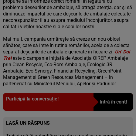
propune să informeze corect românii în legătură cu
problema deșeurilor de ambalaje, să atragă atenția, dar și să
diminueze impactul pe care deșeurile de ambalaje colectate
necorespunzător îl au asupra mediului înconjurător, asupra
calității vieților noastre și ale copiilor noștri.
Mai mult, campania urmărește să creeze un nou obicei
sănătos, care să intre în rutina românilor, acela de a colecta
separat deșeurile de ambalaje generate în fiecare zi.
Un’ Doi
Trei
este o campanie inițiată de Asociația OIREP Ambalaje –
prin Clean Recycle, Eco-Rom Ambalaje, Ecologic 3R
Ambalaje, Eco Synergy, Financiar Recycling, GreenPoint
Management și Green Resources Management – în
parteneriat cu Ministerul Mediului, Apelor și Pădurilor.
Participă la conversație!
Intră în cont!
LASĂ UN RĂSPUNS
Trebuie să fii
autentificat
pentru a publica un comentariu.