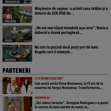
PROSPORT.RO
Moștenire de coșmar: a primit casa tatălui și o
datorie de 228.000 de...
ADEVARUL
„Nu am mai văzut niciodată așa ceva”: Rusia a
doborât o dronă portugheză...
DIGI24
Nu intri în piscină dacă porți șort de baie.
Regula care îi uimește...
MEDIAFAX
PARTENERI
CE SE ÎNTÂMPLĂ DOCTORE?
Cum arată astăzi Dana Nicolaescu, la 13 ani de la
moartea lui Sergiu Nicolaescu. Transformarea...
PROSPORT.RO
„Îmi iubesc formele”. Georgina Rodriguez s-a pozat
în costum de baie înainte de nunta cu...