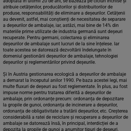
adoptată în ultimii 20 de ani, se bazează pe cicluri închise și
atribuie cetățenilor, producătorilor și distribuitorilor de
produse, responsabilități de eliminare a deșeurilor. Cetățenii
au devenit, astfel, mai conștienți de necesitatea de separare
a deșeurilor de ambalaje, iar, astăzi, mai bine de 14% din
materiile prime utilizate de industria germană sunt deșeuri
recuperate. Pentru germani, colectarea și eliminarea
deșeurilor de ambalaje sunt lucruri de la sine înțelese. Iar
toate acestea se datorează dezvoltării îndelungate în
domeniul gestionării deșeurilor de ambalaje, tehnologiei
deșeurilor și reglementărilor privind deșeurile.
Și în Austria gestionarea ecologică a deșeurilor de ambalaje
a demarat la începutul anilor 1990. Pe baza acestei legi, mai
multe fluxuri de deșeuri au fost reglementate. În plus, au fost
impuse norme pentru tratarea diferită a deșeurilor de
ambalaje, prin ordonanțe precum: ordonanța de depozitare
la gropile de gunoi, ordonanța de incinerare a deșeurilor,
ordonanța de obligativitate a tratării deșeurilor, etc. Creșterea
considerabilă a ratei de reciclare și recuperare a deșeurilor de
ambalaje se datorează însă, în principal, interdicției de a
depozita la gropile de gunoi a anumitor tipuri de deșeuri.