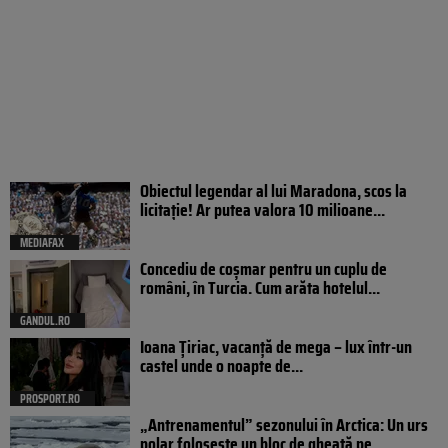
Obiectul legendar al lui Maradona, scos la
licitație! Ar putea valora 10 milioane...
MEDIAFAX
Concediu de coșmar pentru un cuplu de
români, în Turcia. Cum arăta hotelul...
GANDUL.RO
Ioana Țiriac, vacanță de mega – lux într-un
castel unde o noapte de...
PROSPORT.RO
„Antrenamentul” sezonului în Arctica: Un urs
polar folosește un bloc de gheață pe...