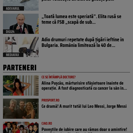
ADEVARUL
„Toată lumea este speriată”. Elita rusă se
teme că FSB „scapă de sub...
DIGI24
Adio drumuri repetate după țigări ieftine în
Bulgaria. România limitează la 40 de...
MEDIAFAX
PARTENERI
CE SE ÎNTÂMPLĂ DOCTORE?
Alina Pușcău, mărturisire sfâșietoare înainte de
operație. A fost diagnosticată cu cancer la sân în...
PROSPORT.RO
Ce dramă! A murit tatăl lui Leo Messi, Jorge Messi
CIAO.RO
Poveştile de iubire care au rămas doar o amintire!