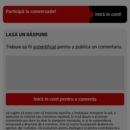
Participă la conversație!
Intră în cont!
LASĂ UN RĂSPUNS
Trebuie să fii
autentificat
pentru a publica un comentariu.
Intră în cont pentru a comenta
Vă rugăm să țineți cont că folosirea injuriilor, a limbajului instigator la ură, a
apelurilor la violență sau trimiterea repetată, în mod abuziv, a aceluiași
comentariu pot duce nu doar la ștergerea mesajului, ci și la suspendarea
temporară a dreptului de a comenta. Site-ul nostru încurajează dezbaterile
aprinse, dar civilizate. Vă mulțumim pentru înțelegere și pentru contribuția la o