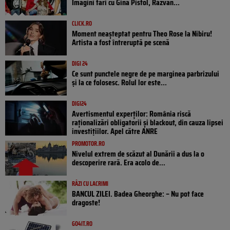
Imagini tari cu Gina Pistol, Răzvan...
CLICK.RO
Moment neașteptat pentru Theo Rose la Nibiru!
Artista a fost întreruptă pe scenă
DIGI 24
Ce sunt punctele negre de pe marginea parbrizului
și la ce folosesc. Rolul lor este...
DIGI24
Avertismentul experților: România riscă
raționalizări obligatorii și blackout, din cauza lipsei
investițiilor. Apel către ANRE
PROMOTOR.RO
Nivelul extrem de scăzut al Dunării a dus la o
descoperire rară. Era acolo de...
RÂZI CU LACRIMI
BANCUL ZILEI. Badea Gheorghe: – Nu pot face
dragoste!
GO4IT.RO