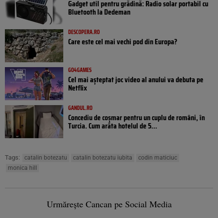
Gadget util pentru grădină: Radio solar portabil cu
Bluetooth la Dedeman
DESCOPERA.RO
Care este cel mai vechi pod din Europa?
GO4GAMES
Cel mai așteptat joc video al anului va debuta pe
Netflix
GANDUL.RO
Concediu de coșmar pentru un cuplu de români, în
Turcia. Cum arăta hotelul de 5...
Tags:
catalin botezatu
catalin botezatu iubita
codin maticiuc
monica hill
Urmărește Cancan pe Social Media