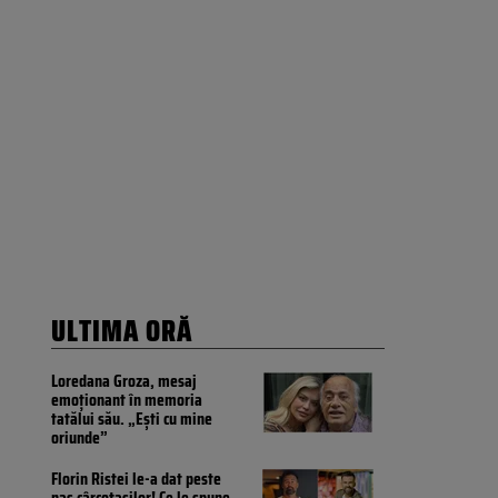
ULTIMA ORĂ
Loredana Groza, mesaj
emoționant în memoria
tatălui său. „Ești cu mine
oriunde”
Florin Ristei le-a dat peste
nas cârcotașilor! Ce le spune