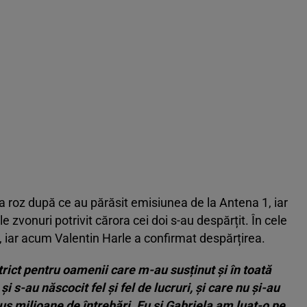
rea roz după ce au părăsit emisiunea de la Antena 1, iar
 zvonuri potrivit cărora cei doi s-au despărțit. În cele
, iar acum Valentin Harle a confirmat despărțirea.
trict pentru oamenii care m-au susținut și în toată
i s-au născocit fel și fel de lucruri, și care nu și-au
pus milioane de întrebări. Eu și Gabriela am luat-o pe