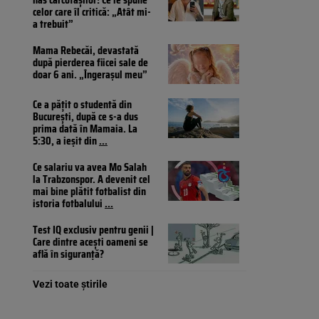
celor care îl critică: „Atât mi-
a trebuit”
Mama Rebecăi, devastată
după pierderea fiicei sale de
doar 6 ani. „Îngerașul meu”
Ce a pățit o studentă din
București, după ce s-a dus
prima dată în Mamaia. La
5:30, a ieșit din
...
Ce salariu va avea Mo Salah
la Trabzonspor. A devenit cel
mai bine plătit fotbalist din
istoria fotbalului
...
Test IQ exclusiv pentru genii |
Care dintre acești oameni se
află în siguranță?
Vezi toate știrile