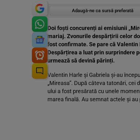
Adaugă-ne ca sursă preferată
Doi foști concurenți ai emisiunii „Mi
mariaj. Zvonurile despărțirii celor d
fost confirmate. Se pare că Valentin H
Despărțirea a luat prin surprindere p
urmează să devină părinți.
Valentin Harle și Gabriela și-au încep
„Mireasa”. După câteva tatonări, cei d
ului a fost presărată cu unele moment
marea finală. Au semnat actele și au