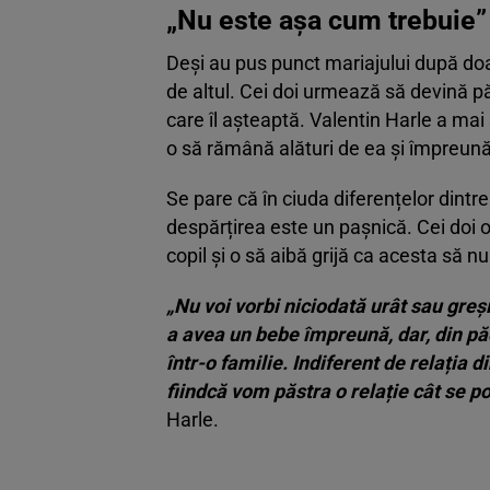
„Nu este așa cum trebuie”
Deși au pus punct mariajului după doar 
de altul. Cei doi urmează să devină pă
care îl așteaptă. Valentin Harle a mai 
o să rămână alături de ea și împreună
Se pare că în ciuda diferențelor dintre 
despărțirea este un pașnică. Cei doi o 
copil și o să aibă grijă ca acesta să nu
„Nu voi vorbi niciodată urât sau greși
a avea un bebe împreună, dar, din păc
într-o familie. Indiferent de relația 
fiindcă vom păstra o relație cât se po
Harle.