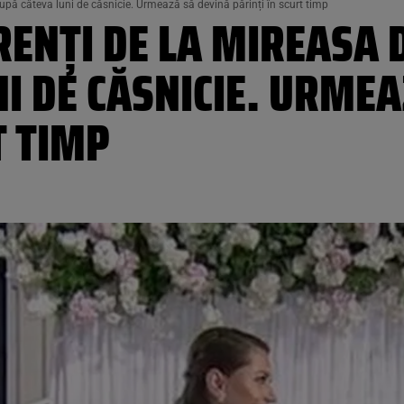
după câteva luni de căsnicie. Urmează să devină părinți în scurt timp
RENȚI DE LA MIREASA
I DE CĂSNICIE. URMEA
T TIMP