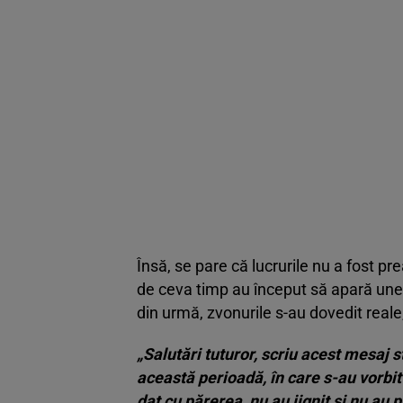
Însă, se pare că lucrurile nu a fost p
de ceva timp au început să apară unele
din urmă, zvonurile s-au dovedit reale
„Salutări tuturor, scriu acest mesaj s
această perioadă, în care s-au vorbit ș
dat cu părerea, nu au jignit și nu au 