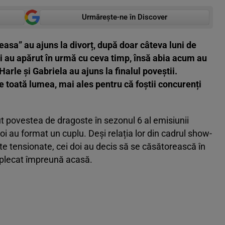
Urmărește-ne în Discover
reasa” au ajuns la divorț, după doar câteva luni de
oi au apărut în urmă cu ceva timp, însă abia acum au
arle și Gabriela au ajuns la finalul poveștii.
e toată lumea, mai ales pentru că foștii concurenți
ut povestea de dragoste în sezonul 6 al emisiunii
oi au format un cuplu. Deși relația lor din cadrul show-
e tensionate, cei doi au decis să se căsătorească în
 plecat împreună acasă.