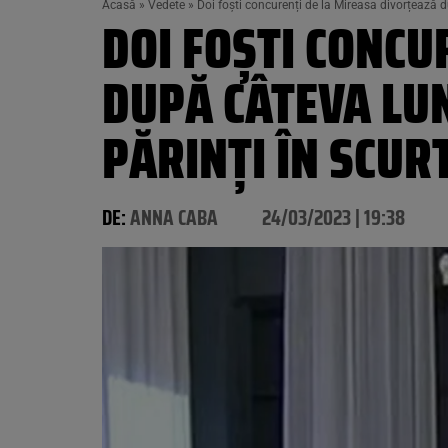
Acasă
»
Vedete
»
Doi foști concurenți de la Mireasa divorțează 
DOI FOȘTI CONCU
DUPĂ CÂTEVA LUN
PĂRINȚI ÎN SCUR
DE:
ANNA CABA
24/03/2023 | 19:38