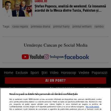
GANDUL.RO
Ștefan Popescu, analiză de weekend. Ce înseamnă
acordul de la Mecca dintre Turcia, Pakistan şi...
Tags:
casa regala
printesa diana
printul harry
printul william
rambo
Urmărește Cancan pe Social Media
Home
Exclusiv
Sport
Știri
Video
Horoscop
Vedete
Paparazzi
AI UN PONT?
Scrie-ne pe Whatsapp
, sună la 0741226226 sau trimite mail la
pont@cancan.ro
Nouă ne pasă ca datele tale personale să rămână confidențiale
Noi și partenerii noștri
1019
stocăm și/sau accesăm informații pe dispozitivul dvs., precum identificatorii cookie
unici pentru prelucrarea datelor cu caracter personal. Puteți accepta sau gestiona preferințele dvs. făcând clic mai
Știri interne
Știri externe
Politică
jos, respectiv vă puteți opune utilizării unui interes legitim în orice moment pe pagina cu politica de
confidențialitate. Aceste alegeri vor fi raportate partenerilor noștri și nu vă vor afecta navigarea.
Mai multe detalii
Noi si partenerii nostri (retelele de socializare si agentiile de publicitate partenere, precum si furnizorii nostri de