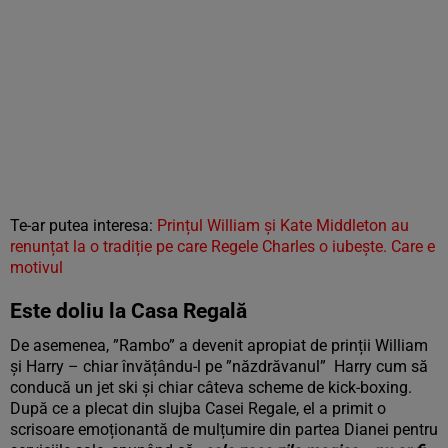
Te-ar putea interesa:
Prințul William și Kate Middleton au
renunțat la o tradiție pe care Regele Charles o iubește. Care e
motivul
Este doliu la Casa Regală
De asemenea, ”Rambo” a devenit apropiat de prinții William
și Harry – chiar învățându-l pe ”năzdrăvanul” Harry cum să
conducă un jet ski și chiar câteva scheme de kick-boxing.
După ce a plecat din slujba Casei Regale, el a primit o
scrisoare emoționantă de mulțumire din partea Dianei pentru