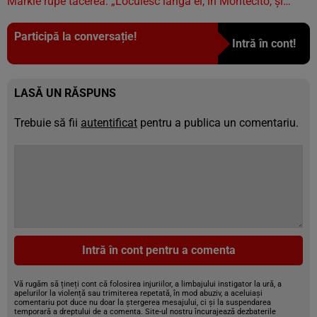
Markle rupe tăcerea: „Locuiesc lângă ei, în Montecito, și…”
Participă la conversație!
Intră în cont!
LASĂ UN RĂSPUNS
Trebuie să fii
autentificat
pentru a publica un comentariu.
Intră în cont pentru a comenta
Vă rugăm să țineți cont că folosirea injuriilor, a limbajului instigator la ură, a
apelurilor la violență sau trimiterea repetată, în mod abuziv, a aceluiași
comentariu pot duce nu doar la ștergerea mesajului, ci și la suspendarea
temporară a dreptului de a comenta. Site-ul nostru încurajează dezbaterile