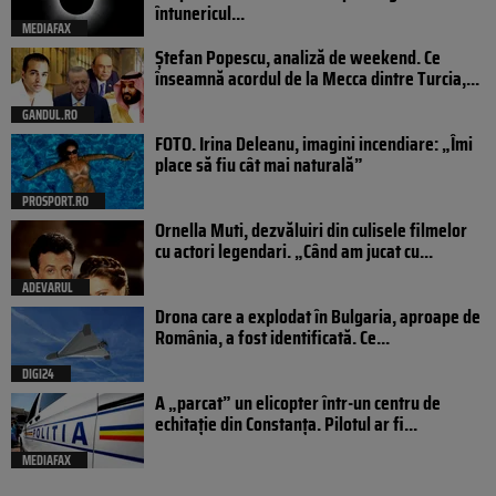
întunericul...
MEDIAFAX
Ștefan Popescu, analiză de weekend. Ce
înseamnă acordul de la Mecca dintre Turcia,...
GANDUL.RO
FOTO. Irina Deleanu, imagini incendiare: „Îmi
place să fiu cât mai naturală”
PROSPORT.RO
Ornella Muti, dezvăluiri din culisele filmelor
cu actori legendari. „Când am jucat cu...
ADEVARUL
Drona care a explodat în Bulgaria, aproape de
România, a fost identificată. Ce...
DIGI24
A „parcat” un elicopter într-un centru de
echitație din Constanța. Pilotul ar fi...
MEDIAFAX