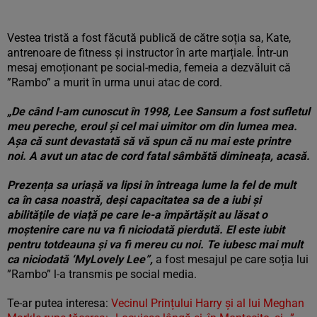
Vestea tristă a fost făcută publică de către soția sa, Kate,
antrenoare de fitness și instructor în arte marțiale. Într-un
mesaj emoționant pe social-media, femeia a dezvăluit că
”Rambo” a murit în urma unui atac de cord.
„De când l-am cunoscut în 1998, Lee Sansum a fost sufletul
meu pereche, eroul și cel mai uimitor om din lumea mea.
Așa că sunt devastată să vă spun că nu mai este printre
noi. A avut un atac de cord fatal sâmbătă dimineața, acasă.
Prezența sa uriașă va lipsi în întreaga lume la fel de mult
ca în casa noastră, deși capacitatea sa de a iubi și
abilitățile de viață pe care le-a împărtășit au lăsat o
moștenire care nu va fi niciodată pierdută. El este iubit
pentru totdeauna și va fi mereu cu noi. Te iubesc mai mult
ca niciodată ‘MyLovely Lee”,
a fost mesajul pe care soția lui
”Rambo” l-a transmis pe social media.
Te-ar putea interesa:
Vecinul Prințului Harry și al lui Meghan