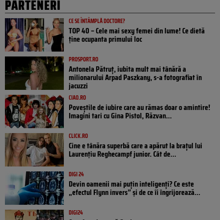
PARTENERI
CE SE ÎNTÂMPLĂ DOCTORE?
TOP 40 – Cele mai sexy femei din lume! Ce dietă
ține ocupanta primului loc
PROSPORT.RO
Antonela Pătruț, iubita mult mai tânără a
milionarului Arpad Paszkany, s-a fotografiat în
jacuzzi
CIAO.RO
Poveştile de iubire care au rămas doar o amintire!
Imagini tari cu Gina Pistol, Răzvan...
CLICK.RO
Cine e tânăra superbă care a apărut la brațul lui
Laurențiu Reghecampf junior. Cât de...
DIGI 24
Devin oamenii mai puțin inteligenți? Ce este
„efectul Flynn invers” și de ce îi îngrijorează...
DIGI24