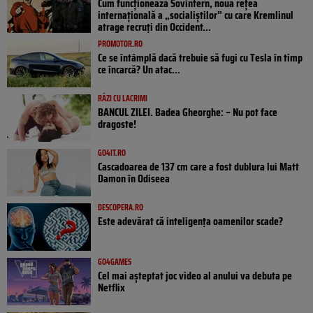
Cum funcționează Sovintern, noua rețea
internațională a „socialiștilor” cu care Kremlinul
atrage recruți din Occident...
PROMOTOR.RO
Ce se întâmplă dacă trebuie să fugi cu Tesla în timp
ce încarcă? Un atac...
RÂZI CU LACRIMI
BANCUL ZILEI. Badea Gheorghe: – Nu pot face
dragoste!
GO4IT.RO
Cascadoarea de 137 cm care a fost dublura lui Matt
Damon în Odiseea
DESCOPERA.RO
Este adevărat că inteligența oamenilor scade?
GO4GAMES
Cel mai așteptat joc video al anului va debuta pe
Netflix