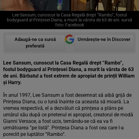
Lee Sansum, cunoscut la Casa Regală drept ”Rambo”, fostul
bodyguard al Prințesei Diana, a murit la vârsta de 63 de ani. sursă
foto: Facebook
Adaugă-ne ca sursă
Urmărește-ne în Discover
preferată
Lee Sansum, cunoscut la Casa Regală drept ”Rambo”,
fostul bodyguard al Prințesei Diana, a murit la vârsta de 63
de ani. Bărbatul a fost extrem de apropiat de prinții William
și Harry.
În anul 1997, Lee Sansum a fost desemnat să aibă grijă de
Prințesa Diana, cu o lună înainte ca aceasta să moară. La
vremea respectivă, el a dezvăluit că prințesa a plâns pe
umărul său după ce prietenul ei apropiat, creatorul de modă
Gianni Versace, a fost ucis, temându-se că ea va fi
următoarea ”pe listă”. Prințesa Diana a fost cea care l-a
poreclit pe luptător ”Rambo”.