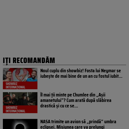
IȚI RECOMANDĂM
Noul cuplu din showbiz! Fosta lui Neymar se
iubește de mai bine de un an cu fostul iubit…
SHOWBIZ
INTERNAȚIONAL
Îl mai ții minte pe Chumlee din „Așii
amanetului”? Cum arată după slăbirea
drastică și cu ce se…
SHOWBIZ
INTERNAȚIONAL
NASA trimite un avion să „prindă” umbra
eclipsei. Misiunea care va prelungi