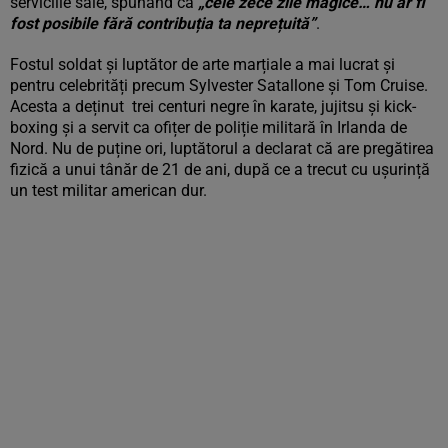
serviciile sale, spunând că
„cele zece zile magice… nu ar fi
fost posibile fără contribuția ta neprețuită”
.
Fostul soldat și luptător de arte marțiale a mai lucrat și
pentru celebrități precum Sylvester Satallone și Tom Cruise.
Acesta a deținut trei centuri negre în karate, jujitsu și kick-
boxing și a servit ca ofițer de poliție militară în Irlanda de
Nord. Nu de puține ori, luptătorul a declarat că are pregătirea
fizică a unui tânăr de 21 de ani, după ce a trecut cu ușurință
un test militar american dur.