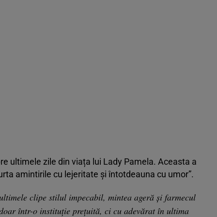
pre ultimele zile din viața lui Lady Pamela. Aceasta a
rta amintirile cu lejeritate și întotdeauna cu umor”.
timele clipe stilul impecabil, mintea ageră și farmecul
oar într-o instituție prețuită, ci cu adevărat în ultima