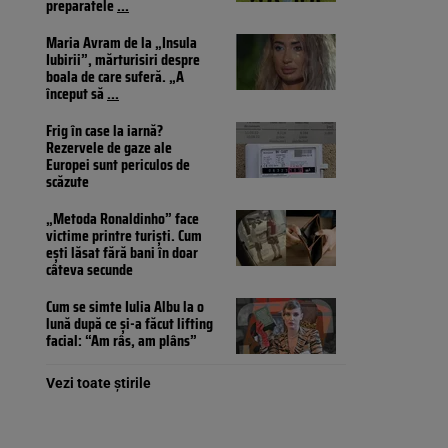
preparatele
...
Maria Avram de la „Insula
Iubirii”, mărturisiri despre
boala de care suferă. „A
început să
...
Frig în case la iarnă?
Rezervele de gaze ale
Europei sunt periculos de
scăzute
„Metoda Ronaldinho” face
victime printre turiști. Cum
ești lăsat fără bani în doar
câteva secunde
Cum se simte Iulia Albu la o
lună după ce și-a făcut lifting
facial: “Am râs, am plâns”
Vezi toate știrile