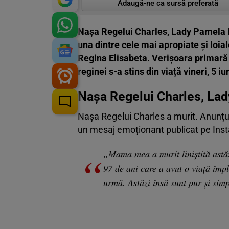
Adaugă-ne ca sursă preferată
Nașa Regelui Charles, Lady Pamela Hi
una dintre cele mai apropiate și loial
Regina Elisabeta. Verișoara primară 
reginei s-a stins din viață vineri, 5 iu
Nașa Regelui Charles, Lad
Nașa Regelui Charles a murit. Anunțul t
un mesaj emoționant publicat pe Ins
„Mama mea a murit liniștită astăz
97 de ani care a avut o viață împl
urmă. Astăzi însă sunt pur și sim