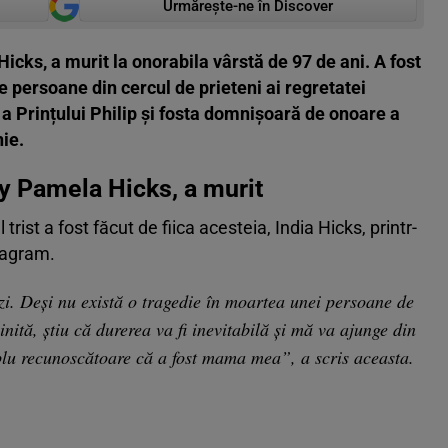
Urmărește-ne în Discover
cks, a murit la onorabila vârstă de 97 de ani. A fost
e persoane din cercul de prieteni ai regretatei
a Prințului Philip și fosta domnișoară de onoare a
nie.
y Pamela Hicks, a murit
rist a fost făcut de fiica acesteia, India Hicks, printr-
tagram.
i. Deși nu există o tragedie în moartea unei persoane de
inită, știu că durerea va fi inevitabilă și mă va ajunge din
plu recunoscătoare că a fost mama mea”, a scris aceasta.