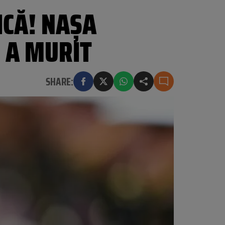
ICĂ! NAȘA
, A MURIT
SHARE: