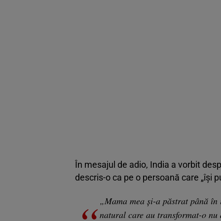
În mesajul de adio, India a vorbit des
descris-o ca pe o persoană care „își pu
„Mama mea și-a păstrat până în ul
natural care au transformat-o nu d