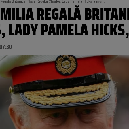
 Regală Britanică! Nașa Regelui Charles, Lady Pamela Hicks, a murit
MILIA REGALĂ BRITAN
, LADY PAMELA HICKS
07:30