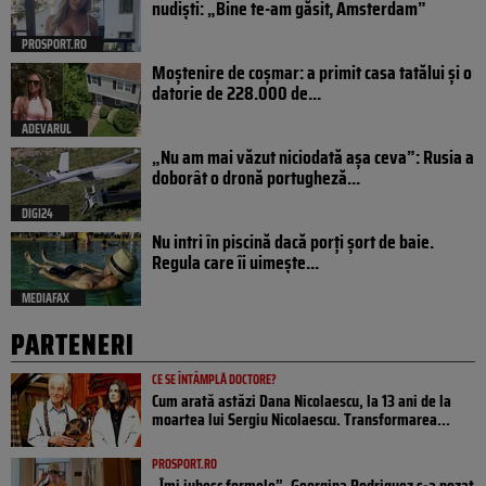
nudiști: „Bine te-am găsit, Amsterdam”
PROSPORT.RO
Moștenire de coșmar: a primit casa tatălui și o
datorie de 228.000 de...
ADEVARUL
„Nu am mai văzut niciodată așa ceva”: Rusia a
doborât o dronă portugheză...
DIGI24
Nu intri în piscină dacă porți șort de baie.
Regula care îi uimește...
MEDIAFAX
PARTENERI
CE SE ÎNTÂMPLĂ DOCTORE?
Cum arată astăzi Dana Nicolaescu, la 13 ani de la
moartea lui Sergiu Nicolaescu. Transformarea...
PROSPORT.RO
„Îmi iubesc formele”. Georgina Rodriguez s-a pozat