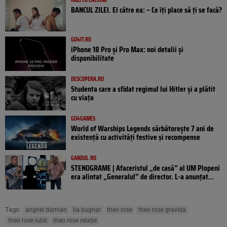
BANCUL ZILEI. El către ea: – Ce îți place să ți se facă?
GO4IT.RO
iPhone 18 Pro și Pro Max: noi detalii și
disponibilitate
DESCOPERA.RO
Studenta care a sfidat regimul lui Hitler și a plătit
cu viața
GO4GAMES
World of Warships Legends sărbătorește 7 ani de
existență cu activități festive și recompense
GANDUL.RO
STENOGRAME | Afaceristul „de casă” al UM Plopeni
era alintat „Generalul” de director. L-a anunțat...
Tags:
anghel damian
lia bugnar
theo rose
theo rose gravida
theo rose iubit
theo rose relație