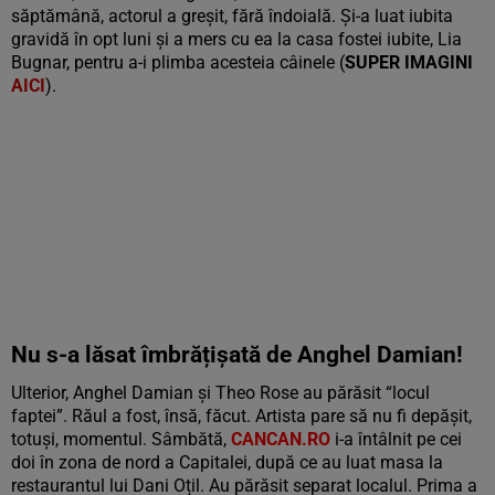
săptămână, actorul a greșit, fără îndoială. Și-a luat iubita
gravidă în opt luni și a mers cu ea la casa fostei iubite, Lia
Bugnar, pentru a-i plimba acesteia câinele (
SUPER IMAGINI
AICI
).
Nu s-a lăsat îmbrățișată de Anghel Damian!
Ulterior, Anghel Damian și Theo Rose au părăsit “locul
faptei”. Răul a fost, însă, făcut. Artista pare să nu fi depășit,
totuși, momentul. Sâmbătă,
CANCAN.RO
i-a întâlnit pe cei
doi în zona de nord a Capitalei, după ce au luat masa la
restaurantul lui Dani Oțil. Au părăsit separat localul. Prima a