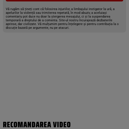
Vă rugăm să țineți cont că folosirea injuriilor, a limbajului instigator la ură, a
apelurilor la violență sau trimiterea repetată, în mod abuziv, a aceluiași
comentariu pot duce nu doar la ștergerea mesajului, ci și la suspendarea
temporară a dreptului de a comenta. Site-ul nostru încurajează dezbaterile
aprinse, dar civilizate. Vă mulțumim pentru înțelegere și pentru contribuția la o
discuție bazată pe argumente, nu pe atacuri.
RECOMANDAREA VIDEO