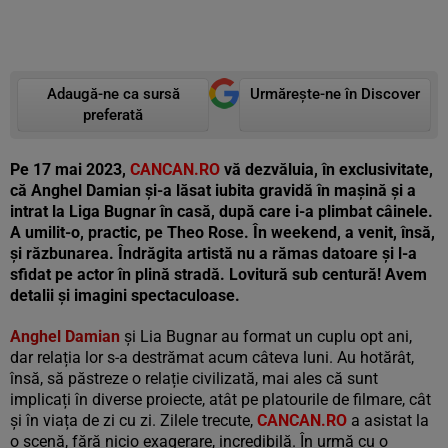
Adaugă-ne ca sursă
Urmărește-ne în Discover
preferată
Pe 17 mai 2023,
CANCAN.RO
vă dezvăluia, în exclusivitate,
că Anghel Damian și-a lăsat iubita gravidă în mașină și a
intrat la Liga Bugnar în casă, după care i-a plimbat câinele.
A umilit-o, practic, pe Theo Rose. În weekend, a venit, însă,
și răzbunarea. Îndrăgita artistă nu a rămas datoare și l-a
sfidat pe actor în plină stradă. Lovitură sub centură! Avem
detalii și imagini spectaculoase.
Anghel Damian
și Lia Bugnar au format un cuplu opt ani,
dar relația lor s-a destrămat acum câteva luni. Au hotărât,
însă, să păstreze o relație civilizată, mai ales că sunt
implicați în diverse proiecte, atât pe platourile de filmare, cât
și în viața de zi cu zi. Zilele trecute,
CANCAN.RO
a asistat la
o scenă, fără nicio exagerare, incredibilă. În urmă cu o