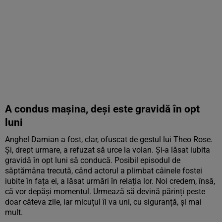
A condus mașina, deși este gravidă în opt
luni
Anghel Damian a fost, clar, ofuscat de gestul lui Theo Rose.
Și, drept urmare, a refuzat să urce la volan. Și-a lăsat iubita
gravidă în opt luni să conducă. Posibil episodul de
săptămâna trecută, când actorul a plimbat câinele fostei
iubite în fața ei, a lăsat urmări în relația lor. Noi credem, însă,
că vor depăși momentul. Urmează să devină părinți peste
doar câteva zile, iar micuțul îi va uni, cu siguranță, și mai
mult.