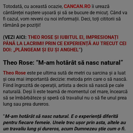
Totodată, cu această ocazie,
CANCAN.RO
îi urează
cântăreței naștere ușoară și să se bucure de micuț. Când va
fi cazul, vom reveni cu noi informații. Deci, toți cititorii să
rămână pe poziții!
(VEZI AICI:
THEO ROSE ȘI IUBITUL EI, IMPRESIONAȚI
PÂNĂ LA LACRIMI! PRIN CE EXPERIENȚĂ AU TRECUT CEI
DOI: „PLÂNGEAM ȘI EU ȘI ANGHEL”
)
Theo Rose: “M-am hotărât să nasc natural”
Theo Rose
este pe ultima sută de metri cu sarcina și a luat
și cea mai importantă decizie: metoda prin care o să nască.
Fiind îngrozită de operații, artista a decis să nască pe cale
naturală. Deși îi este teamă de momentul cel mare, încearcă
să se îmbărbăteze și speră că travaliul nu o să fie unul prea
lung sau prea dureros.
“
M-am hotărât să nasc natural. E o experiență diferită
pentru fiecare femeie. Unele trec ușor prin asta, altele au
un travaliu lung și dureros, acum Dumnezeu știe cum o fi.