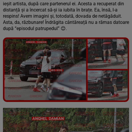
ieșit artista, după care partenerul ei. Acesta a recuperat din
distanță și a încercat să-și ia iubita în brațe. Ea, însă, l-a
respins! Avem imagini și, totodată, dovada de netăgăduit.
Asta, da, răzbunare! Îndrăgita cântăreață nu a rămas datoare
după “episodul patrupedul” 😊.
Vezi galeria foto
14 poze