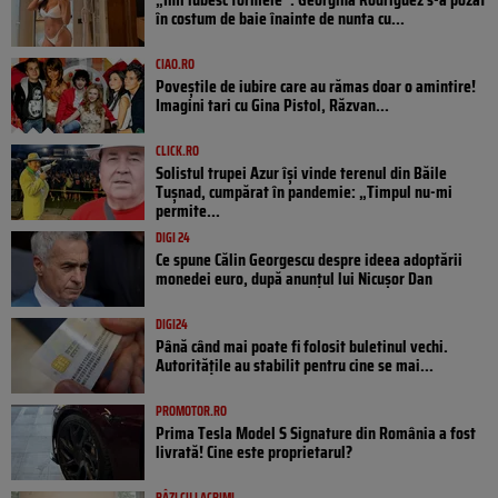
în costum de baie înainte de nunta cu...
CIAO.RO
Poveştile de iubire care au rămas doar o amintire!
Imagini tari cu Gina Pistol, Răzvan...
CLICK.RO
Solistul trupei Azur își vinde terenul din Băile
Tușnad, cumpărat în pandemie: „Timpul nu-mi
permite...
DIGI 24
Ce spune Călin Georgescu despre ideea adoptării
monedei euro, după anunțul lui Nicușor Dan
DIGI24
Până când mai poate fi folosit buletinul vechi.
Autoritățile au stabilit pentru cine se mai...
PROMOTOR.RO
Prima Tesla Model S Signature din România a fost
livrată! Cine este proprietarul?
RÂZI CU LACRIMI