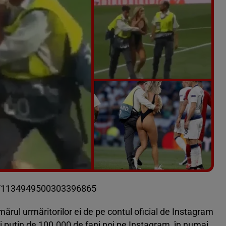
Vezi galeria foto
15 poze
tus/1134949500303396865
ărul urmăritorilor ei de pe contul oficial de Instagram
i puțin de 100.000 de fani noi pe Instagram, în numai