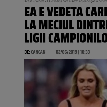
Acasă
»
Vedete
»
EA e vedeta care a intrat aproape goală pe teren
EA E VEDETA CAR
LA MECIUL DINTR
LIGII CAMPIONIL
DE:
CANCAN
02/06/2019 | 10:33