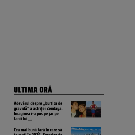
ULTIMA ORĂ
Adevărul despre „burtica de
gravidă” a actriței Zendaya.
Imaginea i-a pus pe jar pe
fanii lui
...
Cea mai bună țară în care să
te muți în 2026. Surpriza de