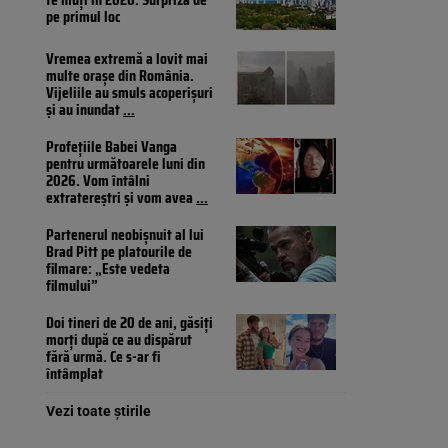
pe primul loc
Vremea extremă a lovit mai
multe orașe din România.
Vijeliile au smuls acoperișuri
și au inundat
...
Profețiile Babei Vanga
pentru următoarele luni din
2026. Vom întâlni
extratereștri și vom avea
...
Partenerul neobișnuit al lui
Brad Pitt pe platourile de
filmare: „Este vedeta
filmului”
Doi tineri de 20 de ani, găsiți
morți după ce au dispărut
fără urmă. Ce s-ar fi
întâmplat
Vezi toate știrile