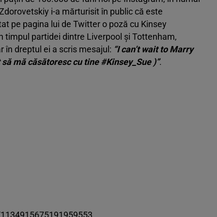
Zdorovetskiy i-a mărturisit în public că este
stat pe pagina lui de Twitter o poză cu Kinsey
n timpul partidei dintre Liverpool și Tottenham,
ar în dreptul ei a scris mesajul:
“I can’t wait to Marry
t să mă căsătoresc cu tine #Kinsey_Sue )”
.
tus/1134915675191959553