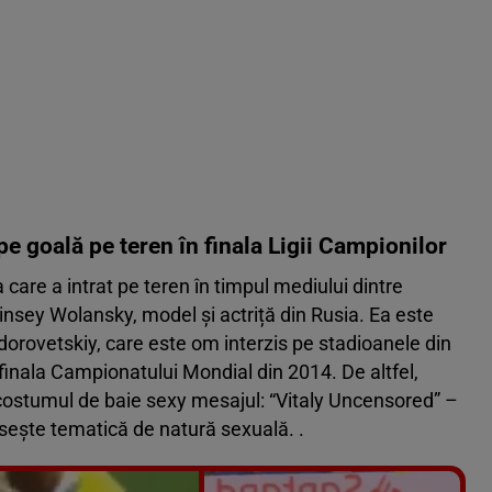
pe goală pe teren în finala Ligii Campionilor
 care a intrat pe teren în timpul mediului dintre
nsey Wolansky, model și actriță din Rusia. Ea este
dorovetskiy, care este om interzis pe stadioanele din
finala Campionatului Mondial din 2014. De altfel,
 costumul de baie sexy mesajul: “Vitaly Uncensored” –
osește tematică de natură sexuală. .