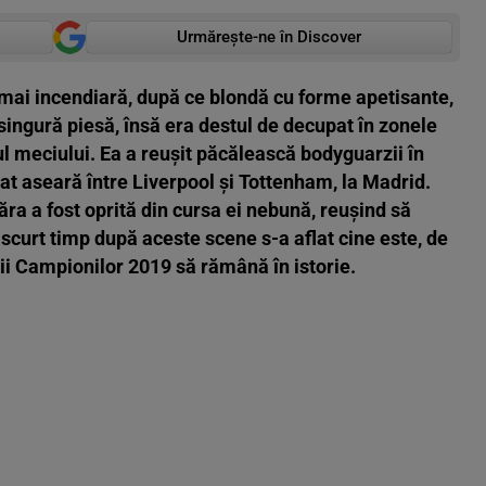
Urmărește-ne în Discover
i mai incendiară, după ce blondă cu forme apetisante,
singură piesă, însă era destul de decupat în zonele
pul meciului. Ea a reușit păcălească bodyguarzii în
tat aseară între Liverpool și Tottenham, la Madrid.
ra a fost oprită din cursa ei nebună, reușind să
 scurt timp după aceste scene s-a aflat cine este, de
igii Campionilor 2019 să rămână în istorie.