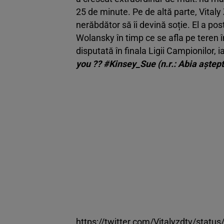
25 de minute. Pe de altă parte, Vitaly 
nerăbdător să îi devină soție. El a po
Wolansky în timp ce se afla pe teren î
disputată în finala Ligii Campionilor, i
you ?? #Kinsey_Sue (n.r.: Abia aștep
https://twitter.com/Vitalyzdtv/sta