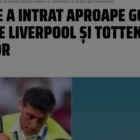
, la meciul dintre Liverpool și Tottenham, în finala Ligii Campionilor
E A INTRAT APROAPE G
E LIVERPOOL ȘI TOTTE
OR