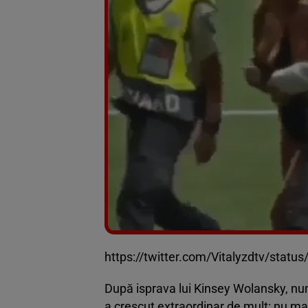
https://twitter.com/Vitalyzdtv/sta
După isprava lui Kinsey Wolansky, num
a crescut extraordinar de mult: nu ma