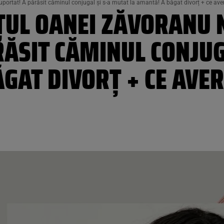
uportat! A părăsit căminul conjugal și s-a mutat la amantă! A băgat divorț + ce aver
OȚUL OANEI ZĂVORANU 
ĂSIT CĂMINUL CONJUG
GAT DIVORȚ + CE AVER