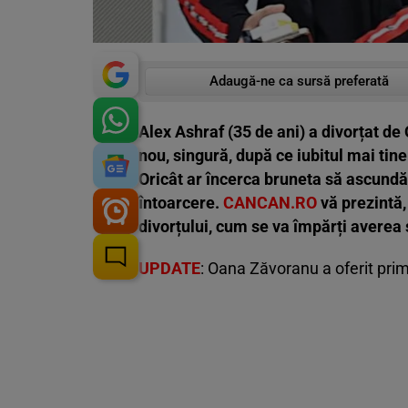
Adaugă-ne ca sursă preferată
Alex Ashraf (35 de ani) a divorțat de 
nou, singură, după ce iubitul mai tin
Oricât ar încerca bruneta să ascundă
întoarcere.
CANCAN.RO
vă prezintă,
divorțului, cum se va împărți averea ș
UPDATE
: Oana Zăvoranu a oferit pri