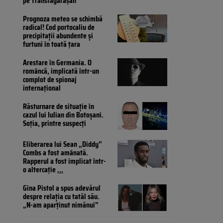
pe Transfăgărășan
Prognoza meteo se schimbă
radical! Cod portocaliu de
precipitații abundente și
furtuni în toată țara
Arestare în Germania. O
româncă, implicată într-un
complot de spionaj
internațional
Răsturnare de situație în
cazul lui Iulian din Botoșani.
Soția, printre suspecți
Eliberarea lui Sean „Diddy”
Combs a fost amânată.
Rapperul a fost implicat într-
o altercație
...
Gina Pistol a spus adevărul
despre relația cu tatăl său.
„N-am aparținut nimănui”