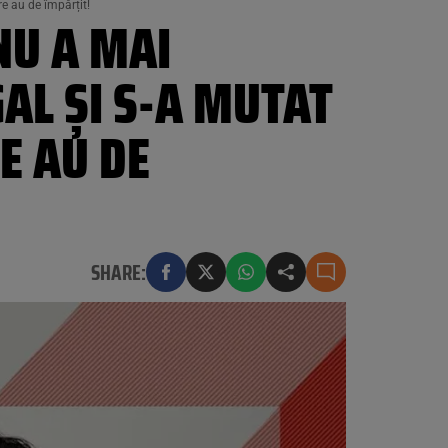
e au de împărțit!
NU A MAI
AL ȘI S-A MUTAT
E AU DE
SHARE: