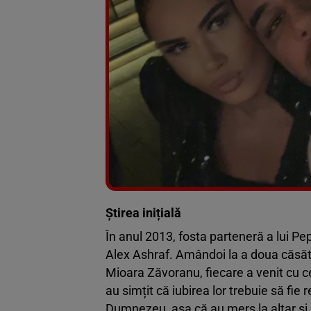
Știrea inițială
În anul 2013, fosta parteneră a lui Pep
Alex Ashraf. Amândoi la a doua căsăto
Mioara Zăvoranu, fiecare a venit cu ce
au simțit că iubirea lor trebuie să fie
Dumnezeu, așa că au mers la altar și ș