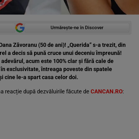
Urmărește-ne în Discover
Oana Zăvoranu (50 de ani)! „Querida” s-a trezit, din
erel a decis să pună cruce unui deceniu împreună!
 adevărul, acum este 100% clar și fără cale de
 în exclusivitate, întreaga poveste din spatele
i cine le-a spart casa celor doi.
ma reacție după dezvăluirile făcute de
CANCAN.RO
: