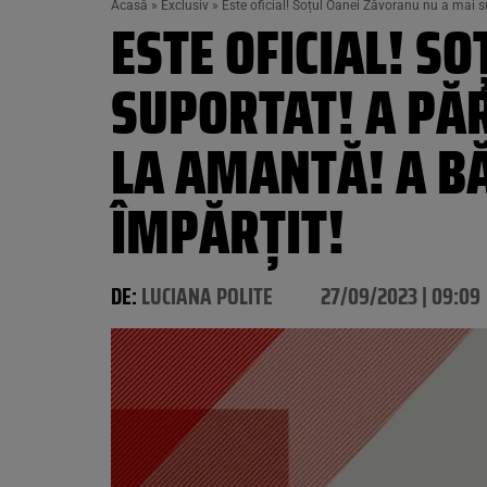
Acasă
»
Exclusiv
»
Este oficial! Soțul Oanei Zăvoranu nu a mai s
ESTE OFICIAL! S
SUPORTAT! A PĂR
LA AMANTĂ! A BĂ
ÎMPĂRȚIT!
DE:
LUCIANA POLITE
27/09/2023 | 09:09