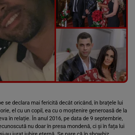
Vezi galeria foto
7 poze
e se declara mai fericită decât oricând, în brațele lui
rie, el cu un copil, ea cu o moștenire generoasă de la
va în relație. În anul 2016, pe data de 9 septembrie,
 recunoscută nu doar în presa mondenă, ci și în fața lui
i-au jurat iubire eternă. Se pare că în showbiz