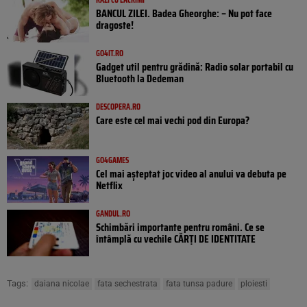
BANCUL ZILEI. Badea Gheorghe: – Nu pot face
dragoste!
GO4IT.RO
Gadget util pentru grădină: Radio solar portabil cu
Bluetooth la Dedeman
DESCOPERA.RO
Care este cel mai vechi pod din Europa?
GO4GAMES
Cel mai așteptat joc video al anului va debuta pe
Netflix
GANDUL.RO
Schimbări importante pentru români. Ce se
întâmplă cu vechile CĂRȚI DE IDENTITATE
Tags:
daiana nicolae
fata sechestrata
fata tunsa padure
ploiesti