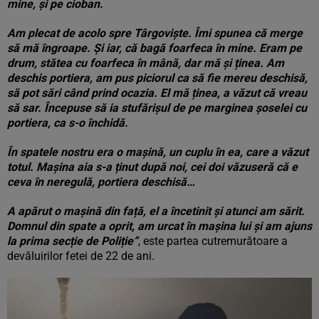
mine, și pe cioban.
Am plecat de acolo spre Târgoviște. Îmi spunea că merge
să mă îngroape. Și iar, că bagă foarfeca în mine. Eram pe
drum, stătea cu foarfeca în mână, dar mă și ținea. Am
deschis portiera, am pus piciorul ca să fie mereu deschisă,
să pot sări când prind ocazia. El mă ținea, a văzut că vreau
să sar. Începuse să ia stufărișul de pe marginea șoselei cu
portiera, ca s-o închidă.
În spatele nostru era o mașină, un cuplu în ea, care a văzut
totul. Mașina aia s-a ținut după noi, cei doi văzuseră că e
ceva în neregulă, portiera deschisă…
A apărut o mașină din față, el a încetinit și atunci am sărit.
Domnul din spate a oprit, am urcat în mașina lui și am ajuns
la prima secție de Poliție”
, este partea cutremurătoare a
devăluirilor fetei de 22 de ani.