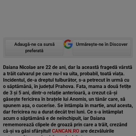
Adaugă-ne ca sursă
Urmărește-ne în Discover
preferată
Daiana Nicolae are 22 de ani, dar la această fragedă vârstă
a trăit calvarul pe care nu-l va uita, probabil, toată viața.
Incidentul, de-a dreptul tulburător, s-a petrecut în urmă cu
o săptămână, în județul Prahova. Fata, mama a două fetițe
de 3 și 5 ani, dintr-o relație anterioară, a crezut că-și
găsește fericirea în brațele lui Anomis, un tânăr care, să
spunem așa, o cucerise. Se întâmpla în martie, anul acesta,
dar fericirea nu a durat decât trei luni. Ce s-a întâmplat
acum o săptămână e de neînchipuit, iar Daiana
rememorează clipele de groază prin care a trăit, crezând
că-și va găsi sfârșitul!
CANCAN.RO
are dezvăluirile