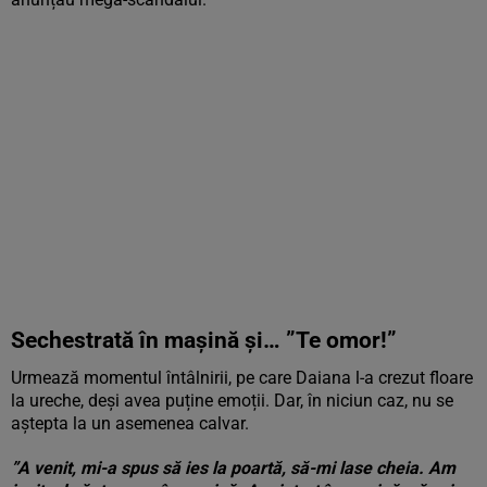
Sechestrată în mașină și… ”Te omor!”
Urmează momentul întâlnirii, pe care Daiana l-a crezut floare
la ureche, deși avea puține emoții. Dar, în niciun caz, nu se
aștepta la un asemenea calvar.
”A venit, mi-a spus să ies la poartă, să-mi lase cheia. Am