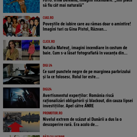
să fiu cât mai naturală”
CIAO.RO
Poveştile de iubire care au rămas doar o amintire!
Imagini tari cu Gina Pistol, Răzvan...
CLICK.RO
Natalia Mateuț, imagini incendiare în costum de
baie. Cum s-a lăsat fotografiată în vacanța din...
DIGI 24
Ce sunt punctele negre de pe marginea parbrizului
și la ce folosesc. Rolul lor este...
DIGI24
Avertismentul experților: România riscă
raționalizări obligatorii și blackout, din cauza lipsei
investițiilor. Apel către ANRE
PROMOTOR.RO
Nivelul extrem de scăzut al Dunării a dus la o
descoperire rară. Era acolo de...
RÂZI CU LACRIMI