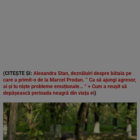
(CITEȘTE ȘI:
Alexandra Stan, dezvăluiri despre bătaia pe
care a primit-o de la Marcel Prodan. ” Ca să ajungi agresor,
ai și tu niște probleme emoționale… ” + Cum a reușit să
depășească perioada neagră din viața ei
)