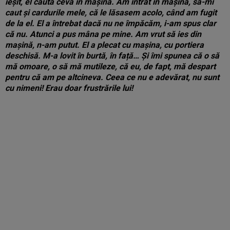
ieșit, el căuta ceva în mașină. Am intrat în mașină, să-mi
caut și cardurile mele, că le lăsasem acolo, când am fugit
de la el. El a întrebat dacă nu ne împăcăm, i-am spus clar
că nu. Atunci a pus mâna pe mine. Am vrut să ies din
mașină, n-am putut. El a plecat cu mașina, cu portiera
deschisă. M-a lovit în burtă, în față… Și îmi spunea că o să
mă omoare, o să mă mutileze, că eu, de fapt, mă despart
pentru că am pe altcineva. Ceea ce nu e adevărat, nu sunt
cu nimeni! Erau doar frustrările lui!