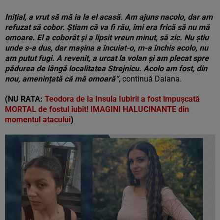
Inițial, a vrut să mă ia la el acasă. Am ajuns nacolo, dar am
refuzat să cobor. Știam că va fi rău, îmi era frică să nu mă
omoare. El a coborât și a lipsit vreun minut, să zic. Nu știu
unde s-a dus, dar mașina a încuiat-o, m-a închis acolo, nu
am putut fugi. A revenit, a urcat la volan și am plecat spre
pădurea de lângă localitatea Strejnicu. Acolo am fost, din
nou, amenințată că mă omoară”
, continuă Daiana.
(NU RATA:
Teodora de la Insula Iubirii a fost împuşcată
MORTAL de fostul iubit! IMAGINI HALUCINANTE din
momentul atacului
)