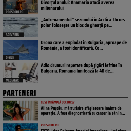
Divorțul anului: Anamaria atacă averea
milionarului
PROSPORT.RO
„Antrenamentul” sezonului în Arctica: Un urs
polar folosește un bloc de gheață pe...
ADEVARUL
Drona care a explodat în Bulgaria, aproape de
România, a fost identificată. Ce...
DIGI24
Adio drumuri repetate după țigări ieftine în
Bulgaria. România limitează la 40 de...
MEDIAFAX
PARTENERI
CE SE ÎNTÂMPLĂ DOCTORE?
Alina Pușcău, mărturisire sfâșietoare înainte de
operație. A fost diagnosticată cu cancer la sân în...
PROSPORT.RO
FOTO. Irina Deleanu, imagini incendiare: „Îmi place