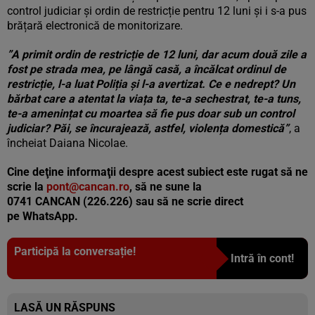
control judiciar și ordin de restricție pentru 12 luni și i s-a pus
brățară electronică de monitorizare.
”A primit ordin de restricție de 12 luni, dar acum două zile a
fost pe strada mea, pe lângă casă, a încălcat ordinul de
restricție, l-a luat Poliția și l-a avertizat. Ce e nedrept? Un
bărbat care a atentat la viața ta, te-a sechestrat, te-a tuns,
te-a amenințat cu moartea să fie pus doar sub un control
judiciar? Păi, se încurajează, astfel, violența domestică”
, a
încheiat Daiana Nicolae.
Cine deţine informaţii despre acest subiect este rugat să ne
scrie la
pont@cancan.ro
, să ne sune la
0741 CANCAN (226.226) sau să ne scrie direct
pe
WhatsApp.
Participă la conversație!
Intră în cont!
LASĂ UN RĂSPUNS