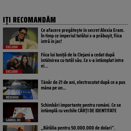
IȚI RECOMANDĂM
Ce afacere pregătește în secret Alexia Eram.
În timp ce imperiul tatălui s-a prăbușit, fiica
intră în joc!
EXCLUSIV
Fiica lui Ioniță de la Clejani a cedat după
întâlnirea cu tatăl său. Ce s-a întâmplat între
ei…
EXCLUSIV
Tânăr de 21 de ani, electrocutat după ce a pus
mâna pe un...
MEDIAFAX
Schimbări importante pentru români. Ce se
întâmplă cu vechile CĂRȚI DE IDENTITATE
GANDUL.RO
„Bătălia pentru 50.000.000 de dolari”.