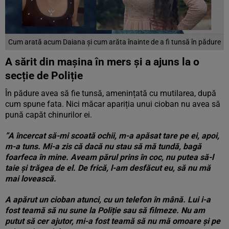
Cum arată acum Daiana și cum arăta înainte de a fi tunsă în pădure
A sărit din mașina în mers și a ajuns la o
secție de Poliție
În pădure avea să fie tunsă, amenințată cu mutilarea, după
cum spune fata. Nici măcar apariția unui cioban nu avea să
pună capăt chinurilor ei.
”A încercat să-mi scoată ochii, m-a apăsat tare pe ei, apoi,
m-a tuns. Mi-a zis că dacă nu stau să mă tundă, bagă
foarfeca în mine. Aveam părul prins în coc, nu putea să-l
taie și trăgea de el. De frică, l-am desfăcut eu, să nu mă
mai lovească.
A apărut un cioban atunci, cu un telefon în mână. Lui i-a
fost teamă să nu sune la Poliție sau să filmeze. Nu am
putut să cer ajutor, mi-a fost teamă să nu mă omoare și pe