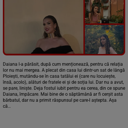
Vezi galeria foto
5 poze
Daiana l-a părăsit, după cum menționează, pentru că relația
lor nu mai mergea. A plecat din casa lui dintr-un sat de lângă
Ploiești, mutându-se în casa tatălui ei (care nu locuiește,
însă, acolo), alături de fratele ei și de soția lui. Dar nu a avut,
se pare, liniște. Deja fostul iubit pentru ea cerea, din ce spune
Daiana, împăcare. Mai bine de o săptămână ar fi cerșit asta
bărbatul, dar nu a primit răspunsul pe care-l aștepta. Așa
că…