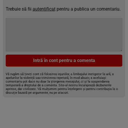
Trebuie să fii
autentificat
pentru a publica un comentariu.
Intră în cont pentru a comenta
Vă rugăm să țineți cont că folosirea injuriilor, a limbajului instigator la ură, a
apelurilor la violență sau trimiterea repetată, în mod abuziv, a aceluiași
comentariu pot duce nu doar la ștergerea mesajului, ci și la suspendarea
temporară a dreptului de a comenta. Site-ul nostru încurajează dezbaterile
aprinse, dar civilizate. Vă mulțumim pentru înțelegere și pentru contribuția la o
discuție bazată pe argumente, nu pe atacuri.