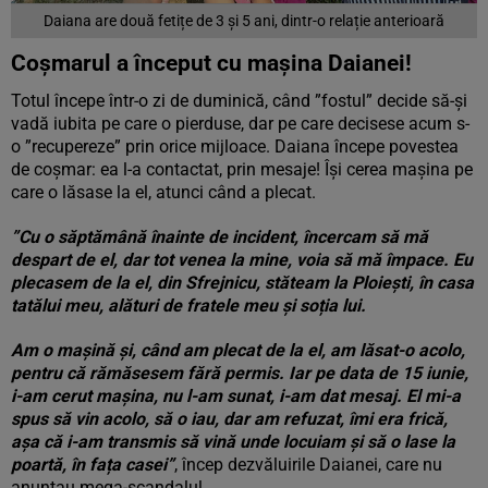
Daiana are două fetițe de 3 și 5 ani, dintr-o relație anterioară
Coșmarul a început cu mașina Daianei!
Totul începe într-o zi de duminică, când ”fostul” decide să-și
vadă iubita pe care o pierduse, dar pe care decisese acum s-
o ”recupereze” prin orice mijloace. Daiana începe povestea
de coșmar: ea l-a contactat, prin mesaje! Își cerea mașina pe
care o lăsase la el, atunci când a plecat.
”Cu o săptămână înainte de incident, încercam să mă
despart de el, dar tot venea la mine, voia să mă împace. Eu
plecasem de la el, din Sfrejnicu, stăteam la Ploiești, în casa
tatălui meu, alături de fratele meu și soția lui.
Am o mașină și, când am plecat de la el, am lăsat-o acolo,
pentru că rămăsesem fără permis. Iar pe data de 15 iunie,
i-am cerut mașina, nu l-am sunat, i-am dat mesaj. El mi-a
spus să vin acolo, să o iau, dar am refuzat, îmi era frică,
așa că i-am transmis să vină unde locuiam și să o lase la
poartă, în fața casei”
, încep dezvăluirile Daianei, care nu
anunțau mega-scandalul.