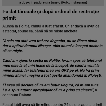
a dus-o în pădure și a tuns-o (Foto: Instagram)
I-a dat târcoale și după ordinul de restricție
primit
Ajunsă la Poliție, chinul a luat sfârșit. Chiar dacă a avut de
așteptat, spune ea, până să se miște ancheta.
”Acolo am stat vreo trei ore degeaba, nu se făcea nimic,
dar a apărut domnul Nicușor, abia atunci a început ancheta
să se miște.
Când am ajuns la secția de Poliție, le-am spus că telefonul
meu este la el, mi-l luase de la început, de când a venit la
mine acasă. Iar telefonul meu are GPS pe el. Nu l-a prins
nimeni atunci, mașina a fost găsită abandonată în Ploiești.
El avea să declare că m-am batut singură, că m-am tuns.
Le-a spus tuturor apropiaților că m-a prins cu cineva”
, a
continuat Daiana.
Fostul iubit avea să fie reținut pentru 24 de ore, apoi a primit