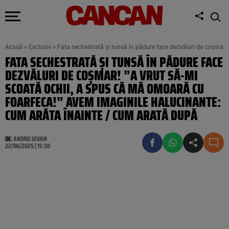
Acasă
»
Exclusiv
»
Fata sechestrată și tunsă în pădure face dezvăluri de coșmar!
FATA SECHESTRATĂ ȘI TUNSĂ ÎN PĂDURE FACE
DEZVĂLURI DE COȘMAR! ”A VRUT SĂ-MI
SCOATĂ OCHII, A SPUS CĂ MĂ OMOARĂ CU
FOARFECA!” AVEM IMAGINILE HALUCINANTE:
CUM ARĂTA ÎNAINTE / CUM ARATĂ DUPĂ
DE:
ANDREI IOVAN
22/06/2025 | 15:30